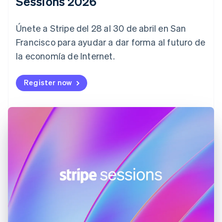
Sessions 2026
Croacia
English
Italiano
Únete a Stripe del 28 al 30 de abril en San
Dinamarca
English
Francisco para ayudar a dar forma al futuro de
Emiratos Árabes Unidos
la economía de Internet.
English
Eslovaquia
Register now
English
Eslovenia
English
Italiano
España
Español
English
Estados Unidos
English
Español
简体中文
Estonia
English
Finlandia
English
Svenska
Francia
Français
English
Gibraltar
English