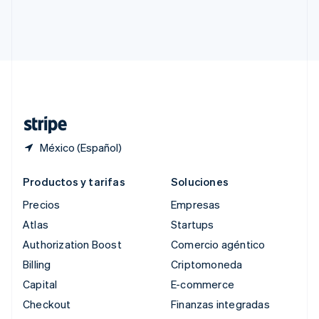
Singapur
English
简体中文
Suecia
Svenska
English
Suiza
Deutsch
Français
Italiano
English
Tailandia
ไทย
English
México (Español)
Productos y tarifas
Soluciones
Precios
Empresas
Atlas
Startups
Authorization Boost
Comercio agéntico
Billing
Criptomoneda
Capital
E-commerce
Checkout
Finanzas integradas