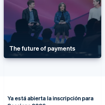
Alemania
Deutsch
English
Australia
English
Austria
The future of payments
Deutsch
English
Bélgica
Nederlands
Français
Deutsch
English
Brasil
Português
English
Bulgaria
English
Canadá
English
Français
China continental
简体中文
English
Ya está abierta la inscripción para
Chipre
English