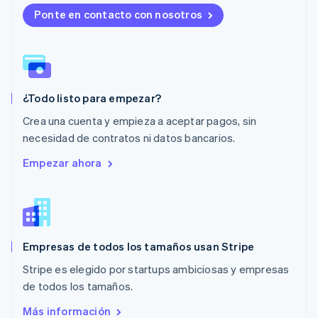
Malta
Ponte en contacto con nosotros
English
México
Español
English
Noruega
English
¿Todo listo para empezar?
Nueva Zelandia
English
Crea una cuenta y empieza a aceptar pagos, sin
Países Bajos
necesidad de contratos ni datos bancarios.
Nederlands
English
Polonia
Empezar ahora
English
Portugal
Português
English
RAE de Hong Kong, China
English
简体中文
Empresas de todos los tamaños usan Stripe
Reino Unido
English
Stripe es elegido por startups ambiciosas y empresas
República Checa
de todos los tamaños.
English
Rumania
Más información
English