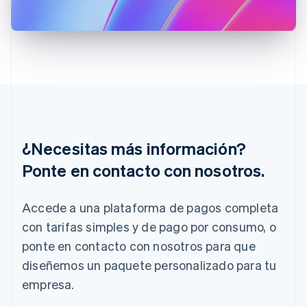
Grecia
English
Hungría
English
India
English
Irlanda
English
Italia
Italiano
English
¿Necesitas más información?
Japón
Ponte en contacto con nosotros.
日本語
English
Letonia
English
Accede a una plataforma de pagos completa
Liechtenstein
con tarifas simples y de pago por consumo, o
Deutsch
English
Lituania
ponte en contacto con nosotros para que
English
diseñemos un paquete personalizado para tu
Luxemburgo
Français
Deutsch
English
empresa.
Malasia
English
简体中文