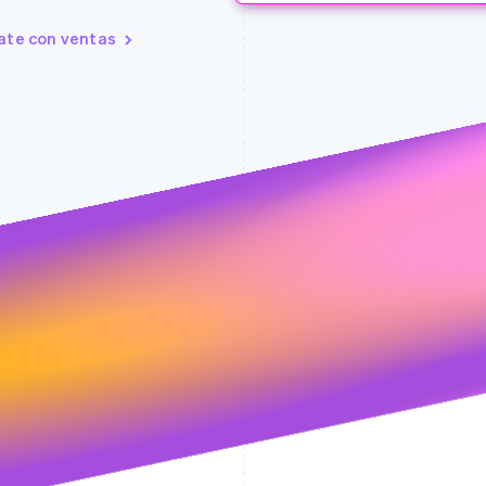
Disputa resuelta a
1 día para el enví
te con ventas
Smart Disputes e
Evidencia enviad
Disputa resuelta a
Resuelve a tu favor con Smart
MXN20,901
89%