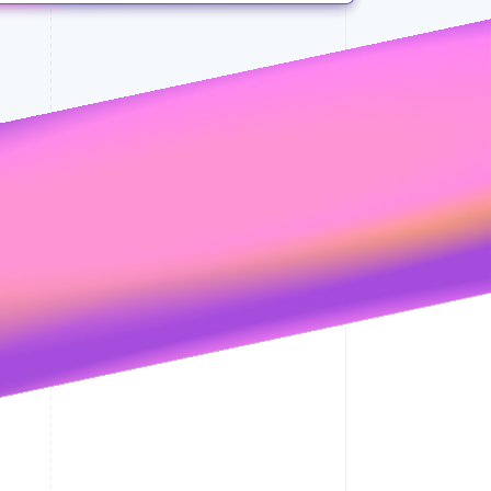
 tu favor
o automático
Sesiones de Stripe
stá funcionando…
2026
a automáticamente
Descubre cómo Stripe
construye la
 tu favor
infraestructura
 Disputes
Resuelve a tu favor manualmente
económica para la IA.
MXN2,623
11%
Mirar ahora
MXN6,000
MXN4,000
MXN2,000
MXN0