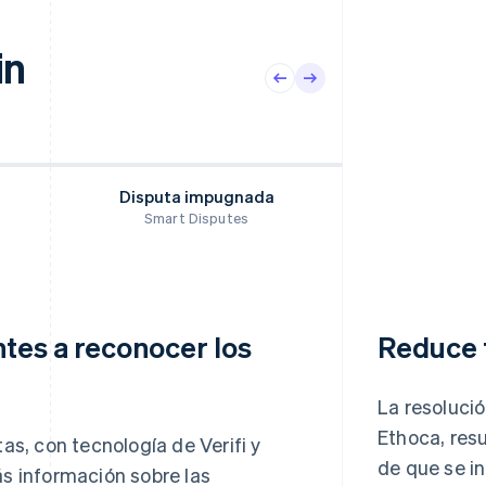
in
Disputa impugnada
Smart Disputes
ntes a reconocer los
Reduce t
La resolució
Ethoca, res
as, con tecnología de Verifi y
de que se i
s información sobre las