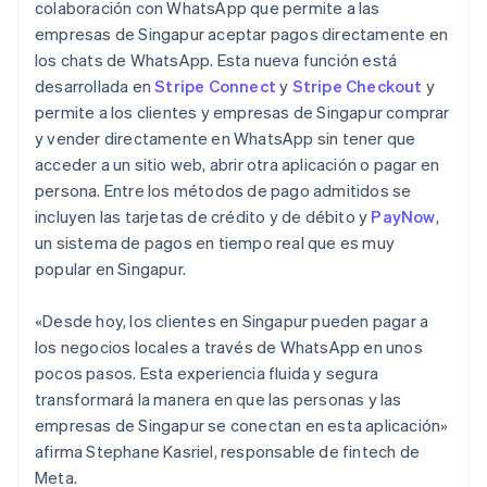
Nederlands
Français
Deutsch
English
colaboración con WhatsApp que permite a las
Brasil
empresas de Singapur aceptar pagos directamente en
Português
English
los chats de WhatsApp. Esta nueva función está
Bulgaria
Ecosistema
desarrollada en
Stripe Connect
y
Stripe Checkout
y
English
Sesiones de Stripe 2026
Canadá
permite a los clientes y empresas de Singapur comprar
Socios
Descubre cómo Stripe construye la infraestructura económi
English
Français
y vender directamente en WhatsApp sin tener que
Stripe App Marketplace
Mirar ahora
China continental
acceder a un sitio web, abrir otra aplicación o pagar en
简体中文
English
persona. Entre los métodos de pago admitidos se
Chipre
incluyen las tarjetas de crédito y de débito y
PayNow
,
English
Croacia
un sistema de pagos en tiempo real que es muy
English
Italiano
popular en Singapur.
Dinamarca
English
«Desde hoy, los clientes en Singapur pueden pagar a
Emiratos Árabes Unidos
los negocios locales a través de WhatsApp en unos
English
pocos pasos. Esta experiencia fluida y segura
Eslovaquia
transformará la manera en que las personas y las
English
Eslovenia
empresas de Singapur se conectan en esta aplicación»
English
Italiano
afirma Stephane Kasriel, responsable de fintech de
España
Meta.