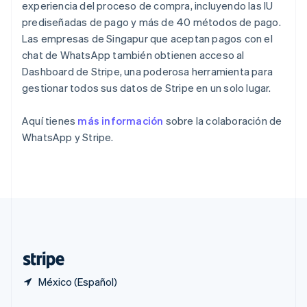
English
experiencia del proceso de compra, incluyendo las IU
Portugal
prediseñadas de pago y más de 40 métodos de pago.
Português
English
Las empresas de Singapur que aceptan pagos con el
RAE de Hong Kong, China
chat de WhatsApp también obtienen acceso al
English
简体中文
Reino Unido
Dashboard de Stripe, una poderosa herramienta para
English
gestionar todos sus datos de Stripe en un solo lugar.
República Checa
English
Aquí tienes
más información
sobre la colaboración de
Rumania
WhatsApp y Stripe.
English
Singapur
English
简体中文
Suecia
Svenska
English
Suiza
Deutsch
Français
Italiano
English
Tailandia
ไทย
English
México (Español)