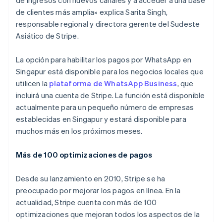
日本語
English
Letonia
de clientes más amplia» explica Sarita Singh,
English
responsable regional y directora gerente del Sudeste
Liechtenstein
Asiático de Stripe.
Deutsch
English
Lituania
La opción para habilitar los pagos por WhatsApp en
English
Luxemburgo
Singapur está disponible para los negocios locales que
Français
Deutsch
English
utilicen la
plataforma de WhatsApp Business
, que
Malasia
incluirá una cuenta de Stripe. La función está disponible
English
简体中文
actualmente para un pequeño número de empresas
Malta
establecidas en Singapur y estará disponible para
English
México
muchos más en los próximos meses.
Español
English
Noruega
Más de 100 optimizaciones de pagos
English
Nueva Zelandia
Desde su lanzamiento en 2010, Stripe se ha
English
Países Bajos
preocupado por mejorar los pagos en línea. En la
Nederlands
English
actualidad, Stripe cuenta con más de 100
Polonia
optimizaciones que mejoran todos los aspectos de la