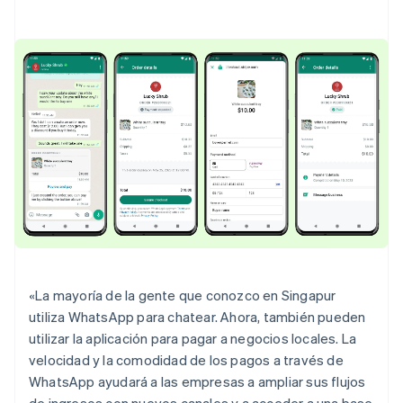
Español
English
Estados Unidos
English
Español
简体中文
Estonia
English
Finlandia
English
Svenska
Francia
Français
English
Gibraltar
English
Grecia
English
Hungría
English
India
English
«La mayoría de la gente que conozco en Singapur
Irlanda
utiliza WhatsApp para chatear. Ahora, también pueden
English
utilizar la aplicación para pagar a negocios locales. La
Italia
velocidad y la comodidad de los pagos a través de
Italiano
English
WhatsApp ayudará a las empresas a ampliar sus flujos
Japón
de ingresos con nuevos canales y a acceder a una base