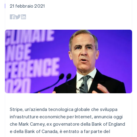
utente
Automazione
Gestione del denaro
Gestire gli
21 febbraio 2021
flessibile
Metodi di
della contabilità
Roadmap del prodotto
Piattaforme
abbonamenti
pagamento
Stripe Sigma
Conferenza annuale
SaaS
Offrire addebiti in base
Access to 125+
Report
Sessions
Australia
all'utilizzo
Terminal
personalizzati
Lavora con noi
Emettere carte
English
Pagamenti di
Data Pipeline
Sala stampa
garantite da stablecoin
Austria
persona
Sincronizzazione
Stripe Press
Deutsch
English
Per settore
Authorization
dei dati
Esegui il provisioning e
Belgio
Boost
gestisci i servizi con gli
Nederlands
Français
Deutsch
English
Accettazione
Aziende di IA
agenti
Brasile
ottimizzata
Creator economy
Recapiti
Link
Gaming
Português
English
Pagamento
Ospitalità, viaggi e
Bulgaria
Contattaci
accelerato
tempo libero
English
Diventa nostro partner
Risorse
Assicurazione
Financial
Canada
Media e
Connections
English
Français
intrattenimento
Integrazioni app
Conti finanziari
Cina continentale
Organizzazioni non
Esempi di codice
collegati
简体中文
English
profit
Blog per sviluppatori
Cipro
Servizi professionali
Stato dell'API
Stripe, un'azienda tecnologica globale che sviluppa
English
Pubblica
infrastrutture economiche per Internet, annuncia oggi
Croazia
amministrazione
Altro
che Mark Carney, ex governatore della Bank of England
Commercio al dettaglio
English
Italiano
Product roadmap
Danimarca
e della Bank of Canada, è entrato a far parte del
Scopri cosa ti aspetta
English