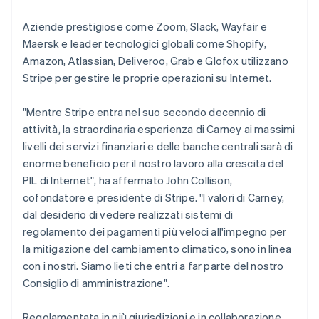
Lettonia
Aziende prestigiose come Zoom, Slack, Wayfair e
English
Liechtenstein
Maersk e leader tecnologici globali come Shopify,
Deutsch
English
Amazon, Atlassian, Deliveroo, Grab e Glofox utilizzano
Lituania
Stripe per gestire le proprie operazioni su Internet.
English
Lussemburgo
"Mentre Stripe entra nel suo secondo decennio di
Français
Deutsch
English
attività, la straordinaria esperienza di Carney ai massimi
Malaysia
livelli dei servizi finanziari e delle banche centrali sarà di
English
简体中文
Malta
enorme beneficio per il nostro lavoro alla crescita del
English
PIL di Internet", ha affermato John Collison,
Messico
cofondatore e presidente di Stripe. "I valori di Carney,
Español
English
dal desiderio di vedere realizzati sistemi di
Norvegia
regolamento dei pagamenti più veloci all'impegno per
English
Nuova Zelanda
la mitigazione del cambiamento climatico, sono in linea
English
con i nostri. Siamo lieti che entri a far parte del nostro
Paesi Bassi
Consiglio di amministrazione".
Nederlands
English
Polonia
Regolamentata in più giurisdizioni e in collaborazione
English