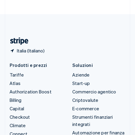
Svizzera
Deutsch
Français
Italiano
English
Thailandia
ไทย
English
Ungheria
English
Italia (Italiano)
Prodotti e prezzi
Soluzioni
Tariffe
Aziende
Atlas
Start-up
Authorization Boost
Commercio agentico
Billing
Criptovalute
Capital
E-commerce
Checkout
Strumenti finanziari
integrati
Climate
Automazione per finanza
Connect