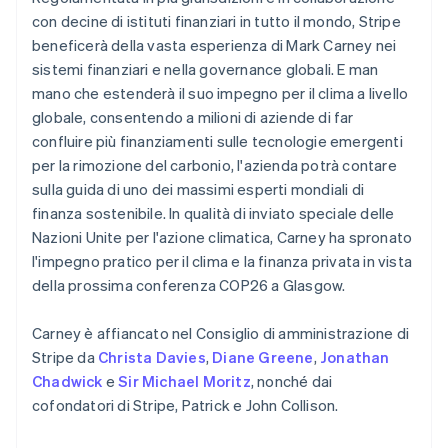
Portogallo
con decine di istituti finanziari in tutto il mondo, Stripe
Português
English
beneficerà della vasta esperienza di Mark Carney nei
RAS di Hong Kong, Cina
sistemi finanziari e nella governance globali. E man
English
简体中文
mano che estenderà il suo impegno per il clima a livello
Regno Unito
globale, consentendo a milioni di aziende di far
English
Repubblica Ceca
confluire più finanziamenti sulle tecnologie emergenti
English
per la rimozione del carbonio, l'azienda potrà contare
Romania
sulla guida di uno dei massimi esperti mondiali di
English
finanza sostenibile. In qualità di inviato speciale delle
Singapore
Nazioni Unite per l'azione climatica, Carney ha spronato
English
简体中文
l'impegno pratico per il clima e la finanza privata in vista
Slovacchia
della prossima conferenza COP26 a Glasgow.
English
Slovenia
English
Italiano
Carney è affiancato nel Consiglio di amministrazione di
Spagna
Stripe da
Christa Davies
,
Diane Greene
,
Jonathan
Español
English
Chadwick
e
Sir Michael Moritz
, nonché dai
Stati Uniti
cofondatori di Stripe, Patrick e John Collison.
English
Español
简体中文
Svezia
Svenska
English