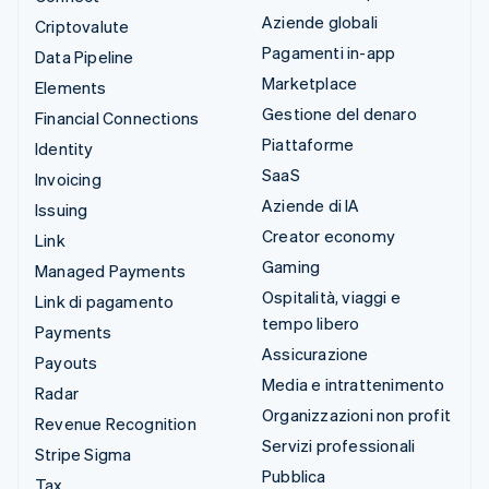
Aziende globali
Criptovalute
Pagamenti in-app
Data Pipeline
Marketplace
Elements
Gestione del denaro
Financial Connections
Piattaforme
Identity
SaaS
Invoicing
Aziende di IA
Issuing
Creator economy
Link
Gaming
Managed Payments
Ospitalità, viaggi e
Link di pagamento
tempo libero
Payments
Assicurazione
Payouts
Media e intrattenimento
Radar
Organizzazioni non profit
Revenue Recognition
Servizi professionali
Stripe Sigma
Pubblica
Tax