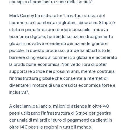
consiglio di amministrazione della società.
Emirati Arabi Uniti
Radar
English
Prevenzione delle frodi
Ecosistema
Mark Carney ha dichiarato: "La natura stessa del
Estonia
Atlas
commercio è cambiata negli ultimi dieci anni. Stripe è
English
Costituzione di start-up
Partner
stata in prima linea per rendere possibile la nuova
Finlandia
Stripe App Marketplace
Climate
economia digitale, fornendo soluzioni di pagamento
English
Svenska
Rimozione del carbonio
Francia
globali innovative e resilienti per aziende grandi e
Français
English
Identity
piccole. In questo processo, Stripe ha abbattuto le
Germania
Verifica online dell'identità
barriere d'ingresso al commercio globale e accelerato
Deutsch
English
la produzione economica. Non vedo l'ora di poter
Giappone
supportare Stripe nei prossimi anni, mentre costruirà
日本語
English
Gibilterra
l'infrastruttura globale che consente a Internet di
English
diventare il motore di una crescita economica forte e
Stripe Sessions 2026
Grecia
inclusiva".
Scopri come Stripe sta costruendo l'infrastruttura economi
English
Guarda ora
India
A dieci anni dal lancio, milioni di aziende in oltre 40
English
Irlanda
paesi utilizzano l'infrastruttura di Stripe per gestire
English
centinaia di miliardi di euro di pagamenti da clienti in
Italia
oltre 140 paesi e regioni in tutto il mondo.
Italiano
English