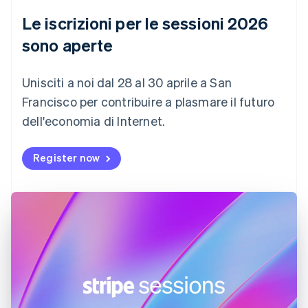
English
Le iscrizioni per le sessioni 2026
Croazia
English
Italiano
sono aperte
Danimarca
English
Emirati Arabi Uniti
Unisciti a noi dal 28 al 30 aprile a San
English
Francisco per contribuire a plasmare il futuro
Estonia
dell'economia di Internet.
English
Finlandia
English
Svenska
Register now
Francia
Français
English
Germania
Deutsch
English
Giappone
日本語
English
Gibilterra
English
Grecia
English
India