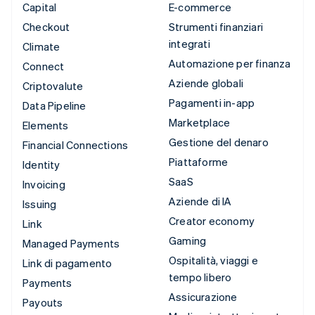
Capital
E-commerce
Checkout
Strumenti finanziari
integrati
Climate
Automazione per finanza
Connect
Aziende globali
Criptovalute
Pagamenti in-app
Data Pipeline
Marketplace
Elements
Gestione del denaro
Financial Connections
Piattaforme
Identity
SaaS
Invoicing
Aziende di IA
Issuing
Creator economy
Link
Gaming
Managed Payments
Ospitalità, viaggi e
Link di pagamento
tempo libero
Payments
Assicurazione
Payouts