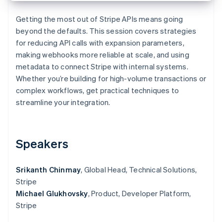
Scopri cosa ti aspetta
Getting the most out of Stripe APIs means going
Radar
Ecosistema
beyond the defaults. This session covers strategies
Prevenzione delle frodi
for reducing API calls with expansion parameters,
Partner
Atlas
making webhooks more reliable at scale, and using
Stripe App Marketplace
Costituzione di start-up
metadata to connect Stripe with internal systems.
Climate
Whether you’re building for high-volume transactions or
Rimozione del carbonio
complex workflows, get practical techniques to
Identity
streamline your integration.
Verifica online dell'identità
Speakers
Stripe Sessions 2026
Srikanth Chinmay
, Global Head, Technical Solutions,
Scopri come Stripe sta costruendo l'infrastruttura economi
Guarda ora
Stripe
Michael Glukhovsky
, Product, Developer Platform,
Stripe