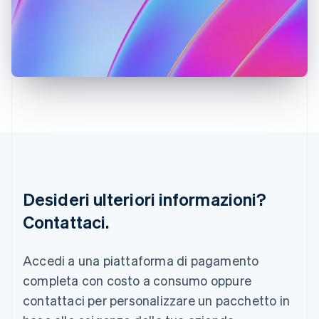
English
Irlanda
English
Italia
Italiano
English
Lettonia
English
Liechtenstein
Deutsch
English
Lituania
English
Lussemburgo
Français
Deutsch
English
Desideri ulteriori informazioni?
Malaysia
Contattaci.
English
简体中文
Malta
English
Accedi a una piattaforma di pagamento
Messico
Español
English
completa con costo a consumo oppure
Norvegia
contattaci per personalizzare un pacchetto in
English
Nuova Zelanda