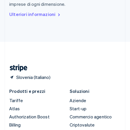
imprese di ogni dimensione.
Español
English
Stati Uniti
Ulteriori informazioni
English
Español
简体中文
Svezia
Svenska
English
Svizzera
Deutsch
Français
Italiano
English
Thailandia
ไทย
English
Ungheria
English
Slovenia (Italiano)
Prodotti e prezzi
Soluzioni
Tariffe
Aziende
Atlas
Start-up
Authorization Boost
Commercio agentico
Billing
Criptovalute