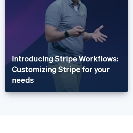
Australia
English
Introducing Stripe Workflows:
Austria
Customizing Stripe for your
Deutsch
English
Belgio
needs
Nederlands
Français
Deutsch
English
Brasile
Português
English
Bulgaria
English
Canada
English
Français
Cina continentale
简体中文
English
Cipro