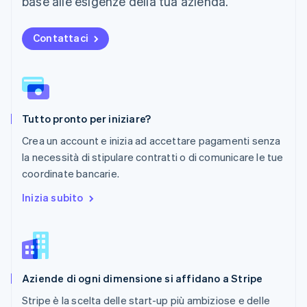
base alle esigenze della tua azienda.
English
Paesi Bassi
Contattaci
Nederlands
English
Polonia
English
Portogallo
Português
English
RAS di Hong Kong, Cina
Tutto pronto per iniziare?
English
简体中文
Regno Unito
Crea un account e inizia ad accettare pagamenti senza
English
la necessità di stipulare contratti o di comunicare le tue
Repubblica Ceca
coordinate bancarie.
English
Romania
Inizia subito
English
Singapore
English
简体中文
Slovacchia
English
Aziende di ogni dimensione si affidano a Stripe
Slovenia
English
Italiano
Stripe è la scelta delle start-up più ambiziose e delle
Spagna