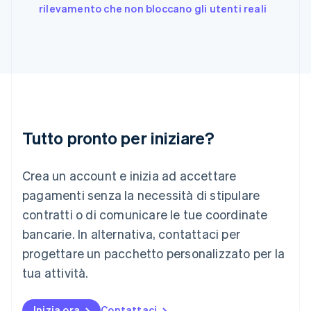
English
rilevamento che non bloccano gli utenti reali
Irlanda
English
Italia
Italiano
English
Lettonia
English
Liechtenstein
Deutsch
English
Lituania
Tutto pronto per iniziare?
English
Lussemburgo
Crea un account e inizia ad accettare
Français
Deutsch
English
Malaysia
pagamenti senza la necessità di stipulare
English
简体中文
contratti o di comunicare le tue coordinate
Malta
English
bancarie. In alternativa, contattaci per
Messico
progettare un pacchetto personalizzato per la
Español
English
Norvegia
tua attività.
English
Nuova Zelanda
Inizia ora
Contattaci