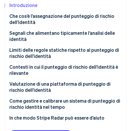
Introduzione
Radar
Prevenzione delle frodi
Ecosistema
Che cos’è l’assegnazione del punteggio di rischio
Atlas
dell’identità
Costituzione di start-up
Partner
Stripe App Marketplace
Segnali che alimentano tipicamente l’analisi delle
Climate
identità
Rimozione del carbonio
Segnali del dispositivo
Limiti delle regole statiche rispetto al punteggio di
Identity
Verifica online dell'identità
rischio dell’identità
Segnali di rete
Decisioni binarie applicate a distribuzioni continue
Contesti in cui il punteggio di rischio dell’identità è
Dati biometrici comportamentali
rilevante
Adattamento dei malintenzionati
Segnali degli attributi di identità
Creazione dell’account
Valutazione di una piattaforma di punteggio di
La zona grigia
Stripe Sessions 2026
rischio dell’identità
Collegamento tra account
Attivazione della prova gratuita
Scopri come Stripe sta costruendo l'infrastruttura economi
Guarda ora
Copertura e aggiornamento dei segnali
Come gestire e calibrare un sistema di punteggio di
Riscatto di promozioni e programmi di
rischio identità nel tempo
segnalazione
Prestazioni in tempo reale
Impostare le soglie in base alla tolleranza al rischio.
In che modo Stripe Radar può essere d’aiuto
Accesso
Accuratezza e tassi di falsi positivi
Monitorare le variazioni nel tempo