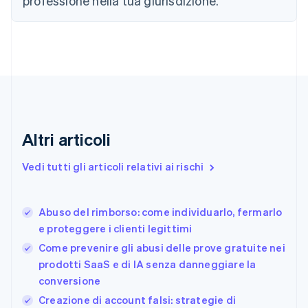
professione nella tua giurisdizione.
English
Croazia
English
Italiano
Danimarca
English
Emirati Arabi Uniti
English
Estonia
English
Finlandia
Altri articoli
English
Svenska
Francia
Vedi tutti gli articoli relativi ai rischi
Français
English
Germania
Deutsch
English
Abuso del rimborso: come individuarlo, fermarlo
Giappone
日本語
English
e proteggere i clienti legittimi
Gibilterra
Come prevenire gli abusi delle prove gratuite nei
English
prodotti SaaS e di IA senza danneggiare la
Grecia
conversione
English
India
Creazione di account falsi: strategie di