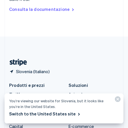
Español
English
Stati Uniti
Consulta la documentazione
English
Español
简体中文
Svezia
Svenska
English
Svizzera
Deutsch
Français
Italiano
English
Thailandia
ไทย
English
Ungheria
English
Slovenia (Italiano)
Prodotti e prezzi
Soluzioni
Tariffe
Aziende
You’re viewing our website for Slovenia, but it looks like
Atlas
Start-up
you’re in the United States.
Authorization Boost
Commercio agentico
Switch to the United States site
Billing
Criptovalute
Capital
E-commerce