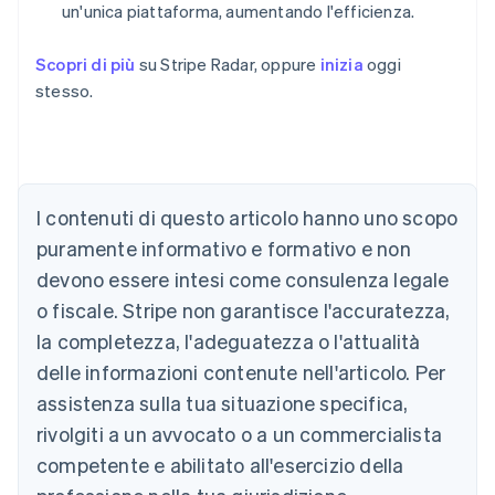
un'unica piattaforma, aumentando l'efficienza.
Scopri di più
su Stripe Radar, oppure
inizia
oggi
stesso.
Australia
English
Austria
I contenuti di questo articolo hanno uno scopo
Deutsch
English
puramente informativo e formativo e non
Belgio
devono essere intesi come consulenza legale
Nederlands
Français
Deutsch
English
Brasile
o fiscale. Stripe non garantisce l'accuratezza,
Português
English
la completezza, l'adeguatezza o l'attualità
Bulgaria
English
delle informazioni contenute nell'articolo. Per
Canada
assistenza sulla tua situazione specifica,
English
Français
Cina continentale
rivolgiti a un avvocato o a un commercialista
简体中文
English
competente e abilitato all'esercizio della
Cipro