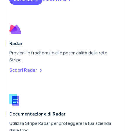
English
Paesi Bassi
Nederlands
English
Polonia
English
Portogallo
Português
English
RAS di Hong Kong, Cina
Radar
English
简体中文
Previeni le frodi grazie alle potenzialità della rete
Regno Unito
English
Stripe.
Repubblica Ceca
Scopri Radar
English
Romania
English
Singapore
English
简体中文
Slovacchia
English
Documentazione di Radar
Slovenia
English
Italiano
Utilizza Stripe Radar per proteggere la tua azienda
Spagna
dalle frodi.