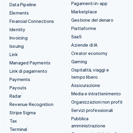
Pagamenti in-app
Data Pipeline
Marketplace
Elements
Gestione del denaro
Financial Connections
Piattaforme
Identity
SaaS
Invoicing
Aziende di IA
Issuing
Creator economy
Link
Gaming
Managed Payments
Ospitalità, viaggi e
Link di pagamento
tempo libero
Payments
Assicurazione
Payouts
Media e intrattenimento
Radar
Organizzazioni non profit
Revenue Recognition
Servizi professionali
Stripe Sigma
Pubblica
Tax
amministrazione
Terminal