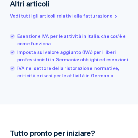
English
Altri articoli
Estonia
English
Vedi tutti gli articoli relativi alla fatturazione
Finlandia
English
Svenska
Francia
Esenzione IVA per le attività in Italia: che cos'è e
Français
English
come funziona
Germania
Imposta sul valore aggiunto (IVA) per i liberi
Deutsch
English
Giappone
professionisti in Germania: obblighi ed esenzioni
日本語
English
IVA nel settore della ristorazione: normative,
Gibilterra
criticità e rischi per le attività in Germania
English
Grecia
English
India
English
Irlanda
English
Italia
Italiano
English
Tutto pronto per iniziare?
Lettonia