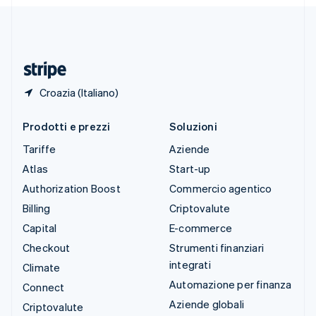
Deutsch
Français
Italiano
English
Thailandia
ไทย
English
Ungheria
English
Croazia (Italiano)
Prodotti e prezzi
Soluzioni
Tariffe
Aziende
Atlas
Start-up
Authorization Boost
Commercio agentico
Billing
Criptovalute
Capital
E-commerce
Checkout
Strumenti finanziari
integrati
Climate
Automazione per finanza
Connect
Aziende globali
Criptovalute