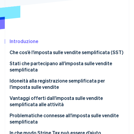
Radar
Prevenzione delle frodi
Ecosistema
Atlas
Costituzione di start-up
Partner
Stripe App Marketplace
Climate
Introduzione
Rimozione del carbonio
Identity
Che cos’è l’imposta sulle vendite semplificata (SST)
Verifica online dell'identità
Stati che partecipano all’imposta sulle vendite
semplificata
Idoneità alla registrazione semplificata per
l’imposta sulle vendite
Stripe Sessions 2026
Scopri come Stripe sta costruendo l'infrastruttura economi
Vantaggi offerti dall’imposta sulle vendite
Guarda ora
semplificata alle attività
Problematiche connesse all’imposta sulle vendite
semplificata
In che modo Stripe Tax può essere d’aiuto