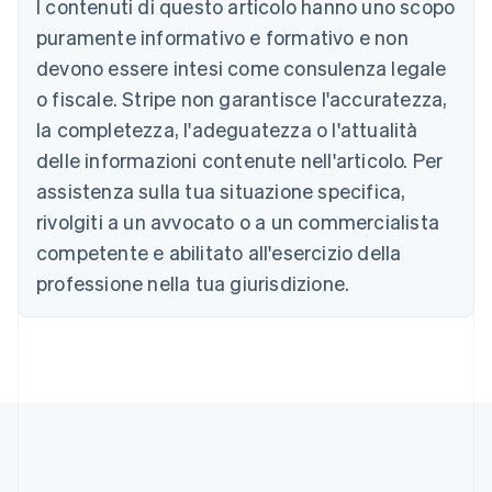
I contenuti di questo articolo hanno uno scopo
Australia
puramente informativo e formativo e non
English
devono essere intesi come consulenza legale
Austria
o fiscale. Stripe non garantisce l'accuratezza,
Deutsch
English
Belgio
la completezza, l'adeguatezza o l'attualità
Nederlands
Français
Deutsch
English
delle informazioni contenute nell'articolo. Per
Brasile
assistenza sulla tua situazione specifica,
Português
English
Bulgaria
rivolgiti a un avvocato o a un commercialista
English
competente e abilitato all'esercizio della
Canada
English
Français
professione nella tua giurisdizione.
Cina continentale
简体中文
English
Cipro
English
Croazia
English
Italiano
Danimarca
English
Emirati Arabi Uniti