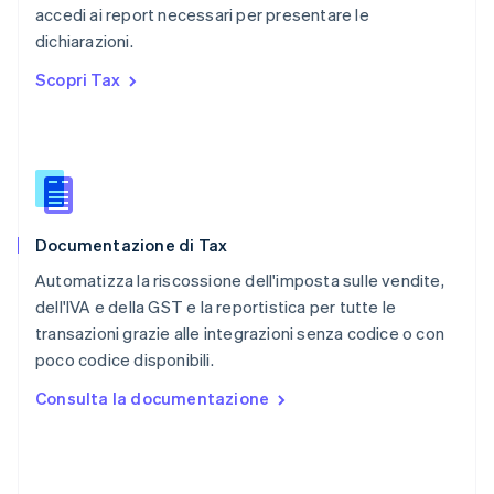
Português
English
accedi ai report necessari per presentare le
RAS di Hong Kong, Cina
dichiarazioni.
English
简体中文
Regno Unito
Scopri Tax
English
Repubblica Ceca
English
Romania
English
Singapore
English
简体中文
Documentazione di Tax
Slovacchia
English
Automatizza la riscossione dell'imposta sulle vendite,
Slovenia
dell'IVA e della GST e la reportistica per tutte le
English
Italiano
transazioni grazie alle integrazioni senza codice o con
Spagna
poco codice disponibili.
Español
English
Stati Uniti
Consulta la documentazione
English
Español
简体中文
Svezia
Svenska
English
Svizzera