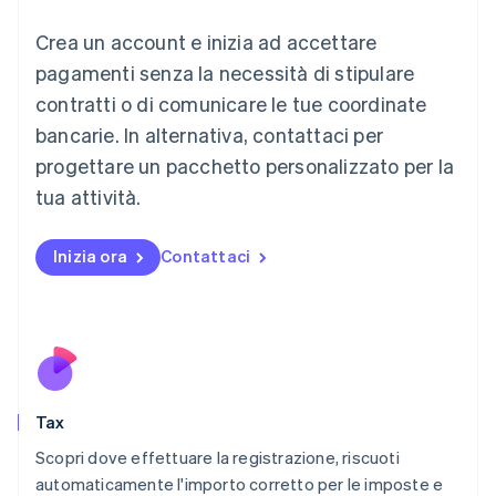
English
Liechtenstein
Crea un account e inizia ad accettare
Deutsch
English
Lituania
pagamenti senza la necessità di stipulare
English
contratti o di comunicare le tue coordinate
Lussemburgo
bancarie. In alternativa, contattaci per
Français
Deutsch
English
progettare un pacchetto personalizzato per la
Malaysia
English
简体中文
tua attività.
Malta
English
Messico
Inizia ora
Contattaci
Español
English
Norvegia
English
Nuova Zelanda
English
Paesi Bassi
Nederlands
English
Tax
Polonia
English
Scopri dove effettuare la registrazione, riscuoti
Portogallo
automaticamente l'importo corretto per le imposte e