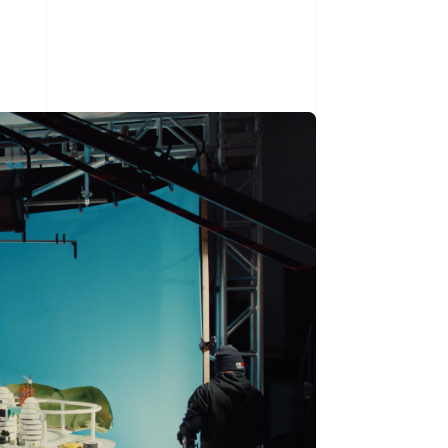
Stripe Sessions 2026
Scopri come Stripe sta
costruendo
l'infrastruttura
economica per l'IA.
Guarda ora