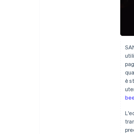
SAN
uti
pag
qua
è s
ute
bee
L'e
tra
pre