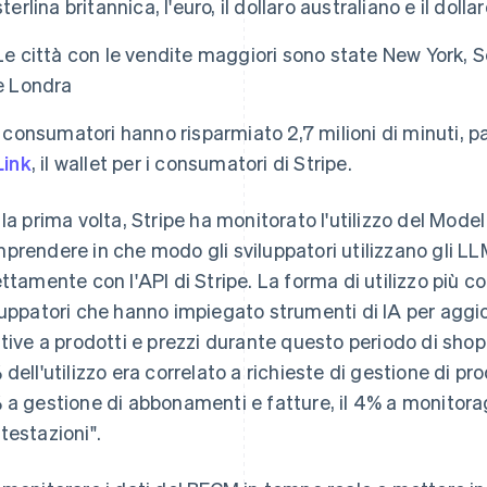
sterlina britannica, l'euro, il dollaro australiano e il dol
Le città con le vendite maggiori sono state New York, 
e Londra
I consumatori hanno risparmiato 2,7 milioni di minuti, pa
Link
, il wallet per i consumatori di Stripe.
 la prima volta, Stripe ha monitorato l'utilizzo del Mod
prendere in che modo gli sviluppatori utilizzano gli LLM 
ettamente con l'API di Stripe. La forma di utilizzo più 
luppatori che hanno impiegato strumenti di IA per aggi
ative a prodotti e prezzi durante questo periodo di shop
dell'utilizzo era correlato a richieste di gestione di prod
Finlandia
Lussemburgo
English
Svenska
Français
Deutsch
English
 a gestione di abbonamenti e fatture, il 4% a monitoragg
Francia
Malaysia
testazioni".
Français
English
English
简体中文
Germania
Malta
Deutsch
English
English