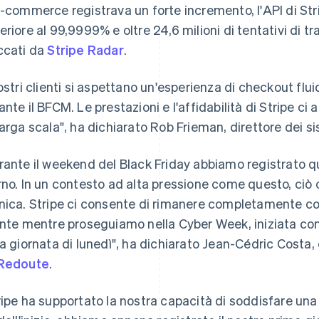
e-commerce registrava un forte incremento, l'API di St
eriore al 99,9999% e oltre 24,6 milioni di tentativi di 
ccati da
Stripe Radar
.
nostri clienti si aspettano un'esperienza di checkout flui
ante il BFCM. Le prestazioni e l'affidabilità di Stripe ci
larga scala", ha dichiarato Rob Frieman, direttore dei si
rante il weekend del Black Friday abbiamo registrato quas
rno. In un contesto ad alta pressione come questo, ciò ch
nica. Stripe ci consente di rimanere completamente con
ente mentre proseguiamo nella Cyber Week, iniziata con olt
la giornata di lunedì", ha dichiarato Jean-Cédric Costa, 
Redoute
.
ripe ha supportato la nostra capacità di soddisfare un