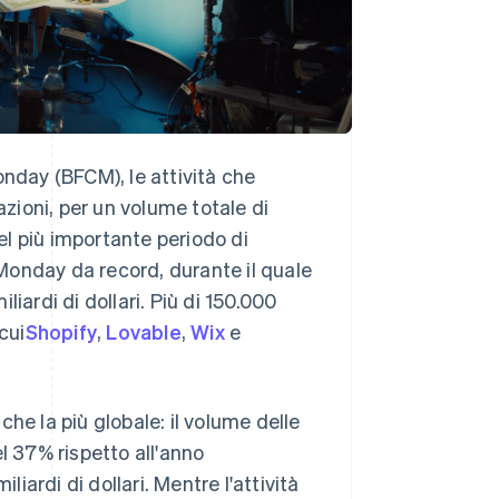
day (BFCM), le attività che
azioni, per un volume totale di
del più importante periodo di
r Monday da record, durante il quale
iardi di dollari. Più di 150.000
cui
Shopify
,
Lovable
,
Wix
e
he la più globale: il volume delle
l 37% rispetto all'anno
liardi di dollari. Mentre l'attività