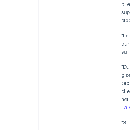
di 
sup
blo
"I 
dur
su 
"Du
gio
tec
cli
nel
La 
"St