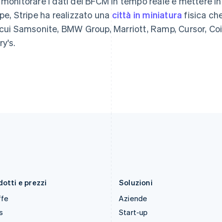
 monitorare i dati del BFCM in tempo reale e mettere in 
Giappone
Messico
ipe, Stripe ha realizzato una
città in miniatura
fisica ch
日本語
English
Español
English
Gibilterra
Norvegia
 cui Samsonite, BMW Group, Marriott, Ramp, Cursor, Coi
English
English
ry's.
Grecia
Nuova Zelanda
English
English
India
Paesi Bassi
English
Nederlands
English
Irlanda
Polonia
English
English
Italia
Portogallo
Italiano
English
Português
English
Lettonia
RAS di Hong Kong, Cina
English
English
简体中文
Liechtenstein
Regno Unito
Deutsch
English
English
Lituania
Repubblica Ceca
English
English
otti e prezzi
Soluzioni
ffe
Aziende
s
Start-up