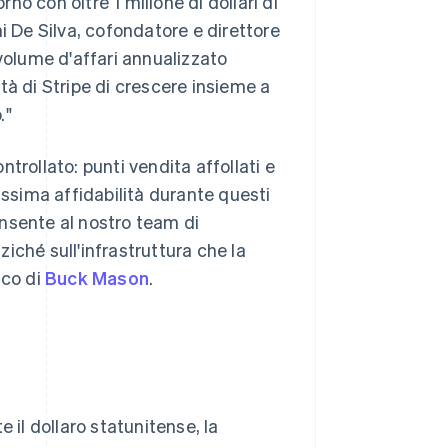
rno con oltre 1 milione di dollari di
i De Silva, cofondatore e direttore
volume d'affari annualizzato
cità di Stripe di crescere insieme a
."
trollato: punti vendita affollati e
assima affidabilità durante questi
consente al nostro team di
iché sull'infrastruttura che la
ico di
Buck Mason
.
il dollaro statunitense, la