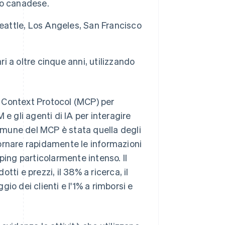
laro canadese.
Seattle, Los Angeles, San Francisco
ri a oltre cinque anni, utilizzando
el Context Protocol (MCP) per
e gli agenti di IA per interagire
comune del MCP è stata quella degli
ornare rapidamente le informazioni
ping particolarmente intenso. Il
otti e prezzi, il 38% a ricerca, il
Romania
English
io dei clienti e l'1% a rimborsi e
Singapore
English
简体中文
Slovacchia
English