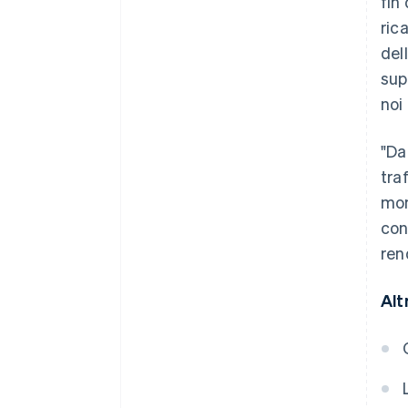
fin
ric
del
sup
noi
"Da
tra
mom
con
ren
Alt