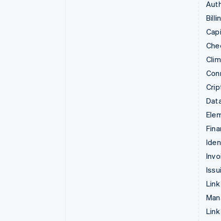
Auth
Billi
Capi
Che
Cli
Con
Crip
Data
Ele
Fina
Iden
Invo
Issu
Link
Man
Link