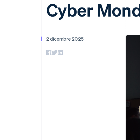
Cyber Mond
Link
Pagamento accelerato
Financial Connections
Conti finanziari collegati
2 dicembre 2025