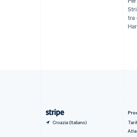
Per
Brasile
Str
Português
English
Bulgaria
tra
English
Har
Canada
English
Français
Cina continentale
简体中文
English
Cipro
English
Croazia
English
Italiano
Danimarca
English
Emirati Arabi Uniti
English
Estonia
English
Prod
Croazia (Italiano)
Tari
Atla