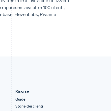
evidenza le attività che utilizzano
Slovenia
e rappresentava oltre 100 utenti,
English
Italiano
Spagna
nbase, ElevenLabs, Rivian e
Español
English
Stati Uniti
English
Español
简体中文
Svezia
Svenska
English
Svizzera
Deutsch
Français
Italiano
English
Thailandia
ไทย
English
Ungheria
English
Risorse
Guide
Storie dei clienti