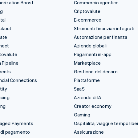
orization Boost
Commercio agentico
ng
Criptovalute
tal
E-commerce
ckout
Strumenti finanziari integrati
mate
Automazione per finanza
nect
Aziende globali
tovalute
Pagamenti in-app
 Pipeline
Marketplace
ments
Gestione del denaro
ncial Connections
Piattaforme
tity
SaaS
icing
Aziende di IA
ing
Creator economy
Gaming
aged Payments
Ospitalità, viaggi e tempo libe
 di pagamento
Assicurazione