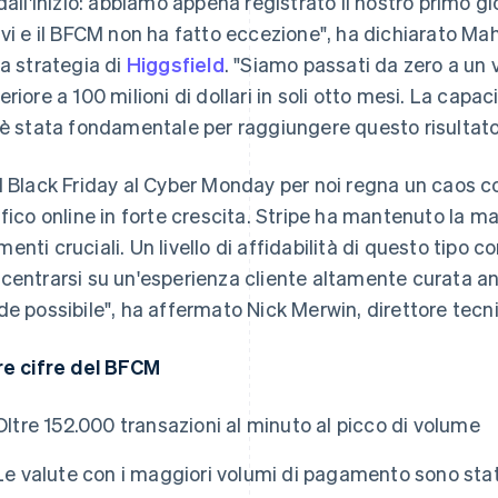
 dall'inizio: abbiamo appena registrato il nostro primo gio
avi e il BFCM non ha fatto eccezione", ha dichiarato Mah
la strategia di
Higgsfield
. "Siamo passati da zero a un 
eriore a 100 milioni di dollari in soli otto mesi. La capa
 è stata fondamentale per raggiungere questo risultato
l Black Friday al Cyber Monday per noi regna un caos con
ffico online in forte crescita. Stripe ha mantenuto la m
enti cruciali. Un livello di affidabilità di questo tipo 
centrarsi su un'esperienza cliente altamente curata anz
de possibile", ha affermato Nick Merwin, direttore tecn
re cifre del BFCM
Oltre 152.000 transazioni al minuto al picco di volume
Le valute con i maggiori volumi di pagamento sono state 