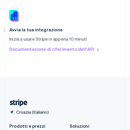
English
简体中文
Slovacchia
English
Slovenia
English
Italiano
Avvia la tua integrazione
Spagna
Inizia a usare Stripe in appena 10 minuti
Español
English
Stati Uniti
Documentazione di riferimento dell'API
English
Español
简体中文
Svezia
Svenska
English
Svizzera
Deutsch
Français
Italiano
English
Thailandia
ไทย
English
Ungheria
English
Croazia (Italiano)
Prodotti e prezzi
Soluzioni