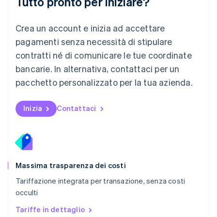
Tutto pronto per iniziare?
English
Messico
Crea un account e inizia ad accettare
Español
English
Norvegia
pagamenti senza necessità di stipulare
English
contratti né di comunicare le tue coordinate
Nuova Zelanda
bancarie. In alternativa, contattaci per un
English
Paesi Bassi
pacchetto personalizzato per la tua azienda.
Nederlands
English
Polonia
English
Inizia
Contattaci
Portogallo
Português
English
RAS di Hong Kong, Cina
English
简体中文
Regno Unito
English
Massima trasparenza dei costi
Repubblica Ceca
Tariffazione integrata per transazione, senza costi
English
occulti
Romania
English
Tariffe in dettaglio
Singapore