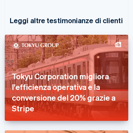
English
Canada
English
Français
Leggi altre testimonianze di clienti
Cina continentale
简体中文
English
Cipro
English
Croazia
English
Italiano
Danimarca
English
Emirati Arabi Uniti
Tokyu Corporation migliora
English
Estonia
l'efficienza operativa e la
English
conversione del 20% grazie a
Finlandia
English
Svenska
Stripe
Francia
Français
English
Germania
Deutsch
English
Giappone