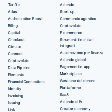
Tariffe
Aziende
Atlas
Start-up
Authorization Boost
Commercio agentico
Billing
Criptovalute
Capital
E-commerce
Checkout
Strumenti finanziari
integrati
Climate
Automazione per finanza
Connect
Aziende globali
Criptovalute
Pagamenti in-app
Data Pipeline
Marketplace
Elements
Gestione del denaro
Financial Connections
Piattaforme
Identity
SaaS
Invoicing
Aziende di IA
Issuing
Creator economy
Link