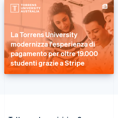
日本語
English
Gibilterra
English
Grecia
English
India
La Torrens University
English
Irlanda
modernizza l'esperienza di
English
pagamento per oltre 19.000
Italia
Italiano
English
studenti grazie a Stripe
Lettonia
English
Liechtenstein
Deutsch
English
Lituania
English
Lussemburgo
Français
Deutsch
English
Malaysia
English
简体中文
Malta