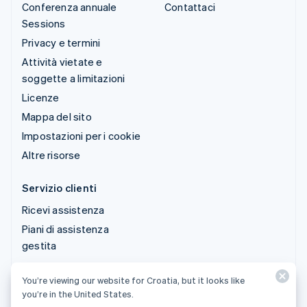
Conferenza annuale
Contattaci
Sessions
Privacy e termini
Attività vietate e
soggette a limitazioni
Licenze
Mappa del sito
Impostazioni per i cookie
Altre risorse
Servizio clienti
Ricevi assistenza
Piani di assistenza
gestita
You’re viewing our website for Croatia, but it looks like
© 2026 Stripe, LLC
you’re in the United States.