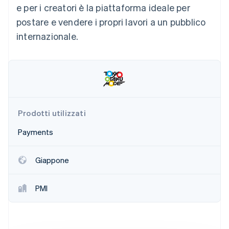
e per i creatori è la piattaforma ideale per
Radar
postare e vendere i propri lavori a un pubblico
Prevenzione delle frodi
Ecosistema
internazionale.
Atlas
Costituzione di start-up
Partner
Stripe App Marketplace
Climate
Rimozione del carbonio
Identity
Verifica online dell'identità
Prodotti utilizzati
Payments
Stripe Sessions 2026
Giappone
Scopri come Stripe sta costruendo l'infrastruttura economi
Guarda ora
PMI