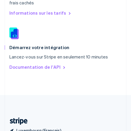
frais cachés
R.A.S. de Hong Kong, Chine
English
简体中文
Informations sur les tarifs
République tchèque
English
Roumanie
English
Royaume-Uni
English
Démarrez votre intégration
Singapour
Lancez-vous sur Stripe en seulement 10 minutes
English
简体中文
Slovaquie
Documentation de l'API
English
Slovénie
English
Italiano
Suède
Svenska
English
Suisse
Deutsch
Français
Italiano
English
Thaïlande
ไทย
English
Luxembourg (Français)