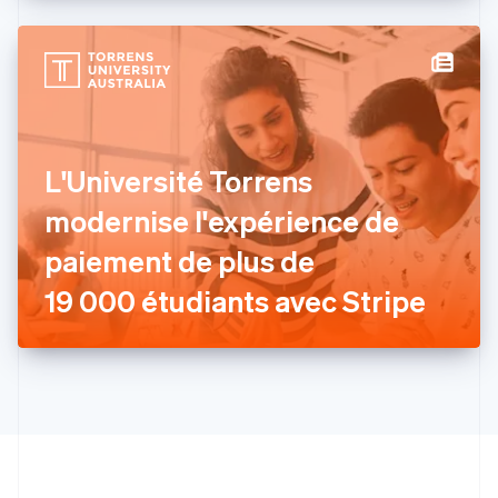
États-Unis
English
Español
简体中文
Finlande
English
Svenska
France
Français
English
Gibraltar
L'Université Torrens
English
Grèce
modernise l'expérience de
English
Hongrie
paiement de plus de
English
Inde
19 000 étudiants avec Stripe
English
Irlande
English
Italie
Italiano
English
Japon
日本語
English
Lettonie
English