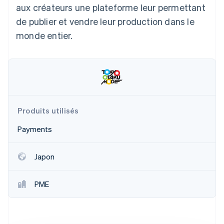
aux créateurs une plateforme leur permettant
Découvrez les prochaines évolutions
Commerce en ligne
de publier et vendre leur production dans le
Radar
Prévention de la fraude
monde entier.
Écosystème
Atlas
Constitution de start-up
Partenaires
Climate
Stripe App Marketplace
Élimination du carbone
Identity
Vérification de l'identité
Produits utilisés
Payments
Japon
Stripe Sessions 2026
Découvrez comment Stripe construit l’infrastructure écono
Regarder la vidéo
PME