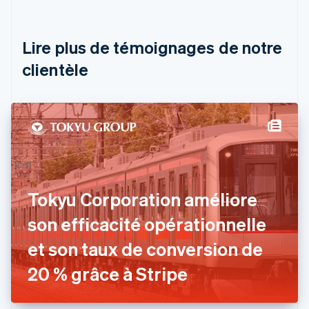
Belgique
Nederlands
Français
Deutsch
English
Brésil
Lire plus de témoignages de notre
Português
English
clientèle
Bulgarie
English
Canada
English
Français
Chine continentale
简体中文
English
Chypre
English
Croatie
English
Italiano
Tokyu Corporation améliore
Danemark
son efficacité opérationnelle
English
Émirats arabes unis
et son taux de conversion de
English
Espagne
20 % grâce à Stripe
Español
English
Estonie
English