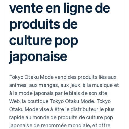
vente en ligne de
UI flexibles
Recognition
l’application
Gérer des
Moyens de
Comptabilité
Entreprise
Marketplaces
abonnements
paiement
automatisée
Gestion financière
Proposer une
produits de
Accès à plus
Stripe Sigma
Feuille de route
Plateformes
facturation à l'usage
de 125
Rapports
produits
SaaS
Émettre des cartes
Terminal
personnalisés
Sessions : conférence
bancaires adossées à
culture pop
Paiements en
Data Pipeline
annuelle
des stablecoins
personne
Synchronisation
Carrières
Fournir et gérer des
Authorization
des données
Communiqués de
services avec des
Par secteur
japonaise
Boost
presse
agents
Acceptation
Stripe Press
optimisée
Entreprises d'IA
Link
Économie des
Paiements
créateurs
Ressources
Jeux
Tokyo Otaku Mode vend des produits liés aux
accélérés
Contact
Hôtellerie, voyages et
Financial
animes, aux mangas, aux jeux, à la musique et
loisirs
Intégrations
Connections
Contacter notre équipe
Assurance
d'applications
Comptes
à la mode japonais par le biais de son site
Médias et
Exemples de code
financiers
Devenir partenaire
Web, la boutique Tokyo Otaku Mode. Tokyo
divertissements
Blog des développeurs
associés
Organisations à but
Otaku Mode vise à être le distributeur le plus
non lucratif
État de l'API
rapide au monde de produits de culture pop
Services aux
Plus
entreprises
japonaise de renommée mondiale, et offre
Product roadmap
Secteur public