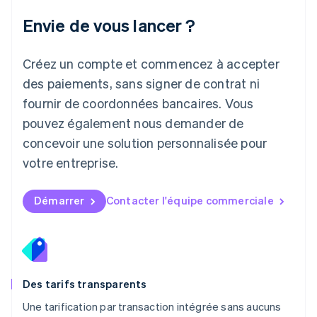
Liechtenstein
Envie de vous lancer ?
Deutsch
English
Lituanie
English
Créez un compte et commencez à accepter
Luxembourg
des paiements, sans signer de contrat ni
Français
Deutsch
English
Malaisie
fournir de coordonnées bancaires. Vous
English
简体中文
pouvez également nous demander de
Malte
concevoir une solution personnalisée pour
English
Mexique
votre entreprise.
Español
English
Norvège
English
Démarrer
Contacter l'équipe commerciale
Nouvelle-Zélande
English
Pays-Bas
Nederlands
English
Pologne
English
Des tarifs transparents
Portugal
Une tarification par transaction intégrée sans aucuns
Português
English