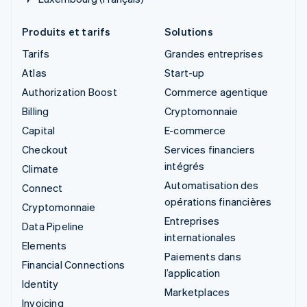
Produits et tarifs
Solutions
Tarifs
Grandes entreprises
Atlas
Start-up
Authorization Boost
Commerce agentique
Billing
Cryptomonnaie
Capital
E-commerce
Checkout
Services financiers
intégrés
Climate
Automatisation des
Connect
opérations financières
Cryptomonnaie
Entreprises
Data Pipeline
internationales
Elements
Paiements dans
Financial Connections
l’application
Identity
Marketplaces
Invoicing