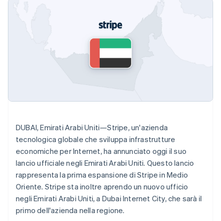
utente
Automazione
Gestione del denaro
Gestire gli
flessibile
Metodi di
della contabilità
Roadmap del prodotto
Piattaforme
abbonamenti
pagamento
Stripe Sigma
Conferenza annuale
SaaS
Offrire addebiti in base
Accesso a
Report
Sessions
all'utilizzo
oltre 125
personalizzati
Lavora con noi
Emettere carte
Terminal
Data Pipeline
Sala stampa
garantite da stablecoin
Pagamenti di
Sincronizzazione
Stripe Press
Per settore
persona
dei dati
Esegui il provisioning e
Authorization
gestisci i servizi con gli
Boost
Aziende di IA
agenti
Accettazione
Creator economy
Recapiti
ottimizzata
Gaming
Link
Ospitalità, viaggi e
Contattaci
Pagamento
tempo libero
Diventa nostro partner
DUBAI, Emirati Arabi Uniti—Stripe, un'azienda
Risorse
Assicurazione
accelerato
Media e
tecnologica globale che sviluppa infrastrutture
Financial
intrattenimento
Integrazioni app
Connections
economiche per Internet, ha annunciato oggi il suo
Organizzazioni non
Esempi di codice
Conti finanziari
lancio ufficiale negli Emirati Arabi Uniti. Questo lancio
profit
Blog per sviluppatori
collegati
Servizi professionali
Stato dell'API
rappresenta la prima espansione di Stripe in Medio
Pubblica
Oriente. Stripe sta inoltre aprendo un nuovo ufficio
amministrazione
negli Emirati Arabi Uniti, a Dubai Internet City, che sarà il
Commercio al dettaglio
Altro
primo dell'azienda nella regione.
Product roadmap