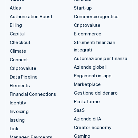
Atlas
Start-up
Authorization Boost
Commercio agentico
Billing
Criptovalute
Capital
E-commerce
Checkout
Strumenti finanziari
integrati
Climate
Automazione per finanza
Connect
Aziende globali
Criptovalute
Pagamenti in-app
Data Pipeline
Marketplace
Elements
Gestione del denaro
Financial Connections
Piattaforme
Identity
SaaS
Invoicing
Aziende di IA
Issuing
Creator economy
Link
Gaming
Managed Payments