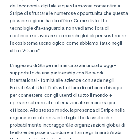
Gibilterra
dell'economia digitale e questa mossa consentirà a
English
Stripe di sfruttare le numerose opportunità che questa
Grecia
giovane regione ha da offrire. Come distretto
English
tecnologie d'avanguardia, non vediamo l'ora di
India
continuare a lavorare con marchi globali per sostenere
English
Irlanda
l'ecosistema tecnologico, come abbiamo fatto negli
English
ultimi 20 anni".
Italia
Italiano
English
L'ingresso di Stripe nel mercato annunciato oggi -
Lettonia
supportato da una partnership con Network
English
Liechtenstein
International - fornirà alle aziende con sede negli
Deutsch
English
Emirati Arabi Uniti l'infrastruttura di cui hanno bisogno
Lituania
per connettersi con gli utenti di tutto il mondo e
English
operare sul mercato internazionale in maniera più
Lussemburgo
efficace. Allo stesso modo, la presenza di Stripe nella
Français
Deutsch
English
regione è un interessante biglietto da visita che
Malaysia
probabilmente incoraggerà le organizzazioni globali di
English
简体中文
Malta
livello enterprise a condurre affari negli Emirati Arabi
English