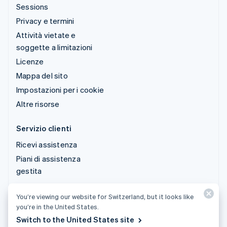
Sessions
Privacy e termini
Attività vietate e
soggette a limitazioni
Licenze
Mappa del sito
Impostazioni per i cookie
Altre risorse
Servizio clienti
Ricevi assistenza
Piani di assistenza
gestita
You’re viewing our website for Switzerland, but it looks like
© 2026 Stripe, LLC
you’re in the United States.
Switch to the United States site