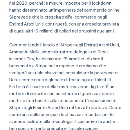
nel 2020, perché le misure imposte per il lockdown
Canada
hanno determinato un'impennata del commercio online.
English
Français
Cina continentale
Si prevede che la crescita dell'e-commerce negli
简体中文
English
Emirati Arabi Uniti continuerà, con una crescita prevista
Cipro
di quasi altri 10 miliardi di dollari nei prossimi due anni.
English
Croazia
Commentando il lancio di Stripe negli Emirati Arabi Uniti,
English
Italiano
Danimarca
Ammar Al Malik, amministratore delegato di Dubai
English
Internet City, ha dichiarato: "Siamo lieti di dare il
Emirati Arabi Uniti
benvenuto a Stripe nella regione e crediamo che
English
svolgerà un ruolo chiave nel consolidare la posizione di
Estonia
Dubai come centro globale di tecnologia e talenti. Il
English
FinTech è il nucleo della trasformazione digitale. È un
Finlandia
motore di crescita che accelera la digitalizzazione in
English
Svenska
Francia
molti settori basati sulla conoscenza. L'espansione di
Français
English
Stripe negli Emirati Arabi Uniti rafforza lo status di Dubai
Germania
come una delle principali destinazioni mondiali per le
Deutsch
English
aziende abilitate alla tecnologia. Il suo arrivo fa anche
Giappone
ben sperare per la crescita e l'accelerazione
日本語
English