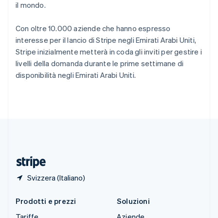
il mondo.
Slovacchia
English
Slovenia
Con oltre 10.000 aziende che hanno espresso
English
Italiano
interesse per il lancio di Stripe negli Emirati Arabi Uniti,
Spagna
Stripe inizialmente metterà in coda gli inviti per gestire i
Español
English
livelli della domanda durante le prime settimane di
Stati Uniti
disponibilità negli Emirati Arabi Uniti.
English
Español
简体中文
Svezia
Svenska
English
Svizzera
Deutsch
Français
Italiano
English
Thailandia
ไทย
English
Ungheria
English
Svizzera (Italiano)
Prodotti e prezzi
Soluzioni
Tariffe
Aziende