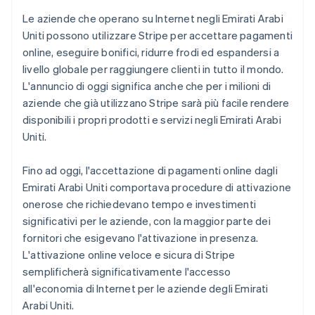
Scopri cosa ti aspetta
Le aziende che operano su Internet negli Emirati Arabi
Radar
Uniti possono utilizzare Stripe per accettare pagamenti
Ecosistema
Prevenzione delle frodi
online, eseguire bonifici, ridurre frodi ed espandersi a
Partner
Atlas
livello globale per raggiungere clienti in tutto il mondo.
Stripe App Marketplace
Costituzione di start-up
L'annuncio di oggi significa anche che per i milioni di
Climate
aziende che già utilizzano Stripe sarà più facile rendere
Rimozione del carbonio
disponibili i propri prodotti e servizi negli Emirati Arabi
Identity
Uniti.
Verifica online dell'identità
Fino ad oggi, l'accettazione di pagamenti online dagli
Emirati Arabi Uniti comportava procedure di attivazione
onerose che richiedevano tempo e investimenti
significativi per le aziende, con la maggior parte dei
Stripe Sessions 2026
fornitori che esigevano l'attivazione in presenza.
Scopri come Stripe sta costruendo l'infrastruttura economi
L'attivazione online veloce e sicura di Stripe
Guarda ora
semplificherà significativamente l'accesso
all'economia di Internet per le aziende degli Emirati
Arabi Uniti.