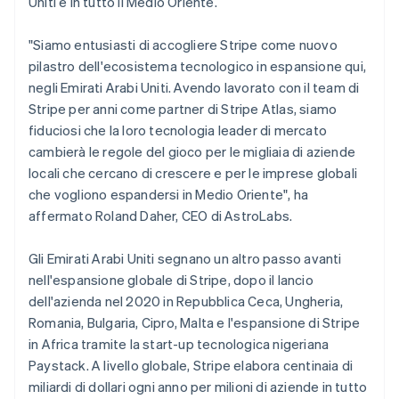
Uniti e in tutto il Medio Oriente.
Messico
Español
English
"Siamo entusiasti di accogliere Stripe come nuovo
Norvegia
pilastro dell'ecosistema tecnologico in espansione qui,
English
Nuova Zelanda
negli Emirati Arabi Uniti. Avendo lavorato con il team di
English
Stripe per anni come partner di Stripe Atlas, siamo
Paesi Bassi
fiduciosi che la loro tecnologia leader di mercato
Nederlands
English
cambierà le regole del gioco per le migliaia di aziende
Polonia
locali che cercano di crescere e per le imprese globali
English
Portogallo
che vogliono espandersi in Medio Oriente", ha
Português
English
affermato Roland Daher, CEO di AstroLabs.
RAS di Hong Kong, Cina
English
简体中文
Gli Emirati Arabi Uniti segnano un altro passo avanti
Regno Unito
nell'espansione globale di Stripe, dopo il lancio
English
Repubblica Ceca
dell'azienda nel 2020 in Repubblica Ceca, Ungheria,
English
Romania, Bulgaria, Cipro, Malta e l'espansione di Stripe
Romania
in Africa tramite la start-up tecnologica nigeriana
English
Paystack. A livello globale, Stripe elabora centinaia di
Singapore
miliardi di dollari ogni anno per milioni di aziende in tutto
English
简体中文