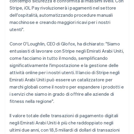
contempo sicurezza e conformità ai massimi livelli. Con
Stripe, iOL Pay rivoluzionerà i pagamenti nel settore
dell'ospitalità, automatizzando procedure manuali
macchinose e creando maggiori ricavi per i nostri
utenti".
Conor O'Loughlin, CEO di Glofox, ha dichiarato: "Siamo
entusiasti di lavorare con Stripe negli Emirati Arabi Uniti,
come facciamo in tutto il mondo, semplificando
significativamente l'impostazione e la gestione delle
attività online per i nostri utenti. Il lancio di Stripe negli
Australia
Emirati Arabi Uniti può essere un catalizzatore per
English
marchi globali come il nostro per espandere i prodotti e
Austria
i servizi che siamo in grado di offrire alle aziende di
Deutsch
English
fitness nella regione".
Belgio
Nederlands
Français
Deutsch
English
Brasile
Il valore totale delle transazioni di pagamento digitali
Português
English
negli Emirati Arabi Uniti è più che raddoppiato negli
Bulgaria
ultimi due anni, con 18,5 miliardi di dollari di transazioni
English