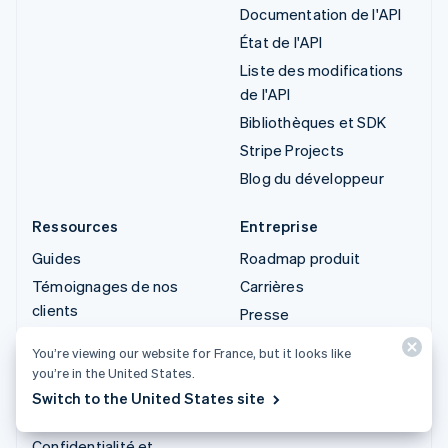
Documentation de l'API
État de l'API
Liste des modifications
de l'API
Bibliothèques et SDK
Stripe Projects
Blog du développeur
Ressources
Entreprise
Guides
Roadmap produit
Témoignages de nos
Carrières
clients
Presse
Blog
Stripe Press
You’re viewing our website for France, but it looks like
Communauté
Contactez-nous
you’re in the United States.
Sessions : conférence
Switch to the United States site
annuelle
Confidentialité et