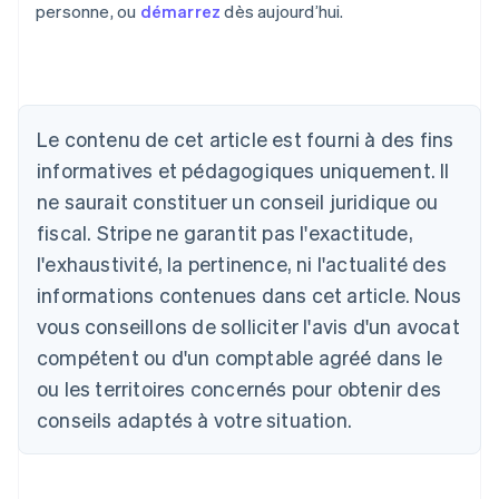
personne, ou
démarrez
dès aujourd’hui.
Allemagne
Le contenu de cet article est fourni à des fins
Deutsch
English
Australie
informatives et pédagogiques uniquement. Il
English
ne saurait constituer un conseil juridique ou
Autriche
Deutsch
English
fiscal. Stripe ne garantit pas l'exactitude,
Belgique
l'exhaustivité, la pertinence, ni l'actualité des
Nederlands
Français
Deutsch
English
Brésil
informations contenues dans cet article. Nous
Português
English
vous conseillons de solliciter l'avis d'un avocat
Bulgarie
compétent ou d'un comptable agréé dans le
English
Canada
ou les territoires concernés pour obtenir des
English
Français
conseils adaptés à votre situation.
Chine continentale
简体中文
English
Chypre
English