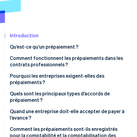
Découvrez les prochaines évolutions
Commerce en ligne
Radar
Prévention de la fraude
Écosystème
Atlas
Constitution de start-up
Introduction
Partenaires
Climate
Stripe App Marketplace
Qu’est-ce qu’un prépaiement ?
Élimination du carbone
Comment fonctionnent les prépaiements dans les
Identity
Vérification de l'identité
contrats professionnels ?
Pourquoi les entreprises exigent-elles des
prépaiements ?
Quels sont les principaux types d’accords de
Stripe Sessions 2026
prépaiement ?
Découvrez comment Stripe construit l’infrastructure écono
Regarder la vidéo
Quand une entreprise doit-elle accepter de payer à
l’avance ?
Comment les prépaiements sont-ils enregistrés
pour la comptabilité et la comptabilisation des