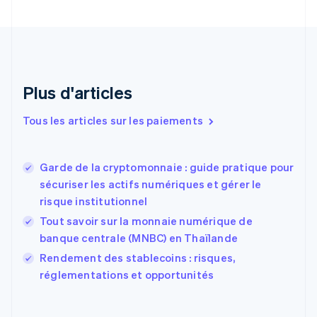
Croatie
English
Italiano
Danemark
English
Émirats arabes unis
English
Plus d'articles
Espagne
Español
English
Tous les articles sur les paiements
Estonie
English
États-Unis
Garde de la cryptomonnaie : guide pratique pour
English
Español
简体中文
sécuriser les actifs numériques et gérer le
Finlande
English
Svenska
risque institutionnel
France
Tout savoir sur la monnaie numérique de
Français
English
banque centrale (MNBC) en Thaïlande
Gibraltar
English
Rendement des stablecoins : risques,
Grèce
réglementations et opportunités
English
Hongrie
English