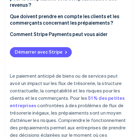
revenus ?
Que doivent prendre en compte les clients et les
commerçants concernant les prépaiements ?
Considérations pour les clients
Comment Stripe Payments peut vous aider
Considérations pour les commerçants
Démarrer avec Stripe
Le paiement anticipé de biens ou de services peut
avoir un impact sur les flux de trésorerie, la structure
contractuelle, la comptabilité et les risques pour les
clients et les commerçants. Pour les
51 % des petites
entreprises
confrontées à des problèmes de flux de
trésorerie inégaux, les prépaiements sont un moyen
d’atténuer les risques. Comprendre le fonctionnement
des prépaiements permet aux entreprises de prendre
des décisions éclairées sur le moment où ces