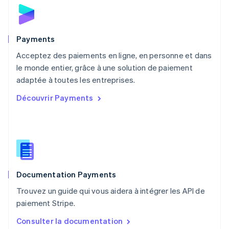
Norvège
English
Nouvelle-Zélande
English
Payments
Pays-Bas
Acceptez des paiements en ligne, en personne et dans
Nederlands
English
le monde entier, grâce à une solution de paiement
Pologne
English
adaptée à toutes les entreprises.
Portugal
Découvrir Payments
Português
English
R.A.S. de Hong Kong, Chine
English
简体中文
République tchèque
English
Roumanie
English
Documentation Payments
Royaume-Uni
English
Trouvez un guide qui vous aidera à intégrer les API de
Singapour
paiement Stripe.
English
简体中文
Slovaquie
Consulter la documentation
English