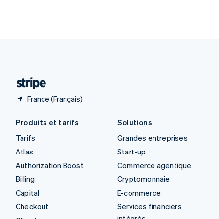
Slovénie
English
Italiano
Suède
Svenska
English
Suisse
Deutsch
Français
Italiano
English
Thaïlande
ไทย
English
France (Français)
Produits et tarifs
Solutions
Tarifs
Grandes entreprises
Atlas
Start-up
Authorization Boost
Commerce agentique
Billing
Cryptomonnaie
Capital
E-commerce
Checkout
Services financiers
intégrés