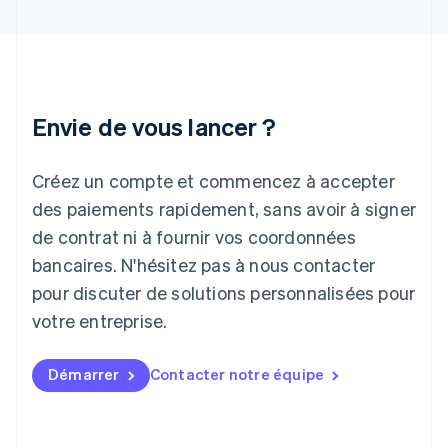
Inde
English
Irlande
English
Italie
Italiano
English
Envie de vous lancer ?
Japon
日本語
English
Créez un compte et commencez à accepter
Lettonie
English
des paiements rapidement, sans avoir à signer
Liechtenstein
de contrat ni à fournir vos coordonnées
Deutsch
English
Lituanie
bancaires. N'hésitez pas à nous contacter
English
pour discuter de solutions personnalisées pour
Luxembourg
votre entreprise.
Français
Deutsch
English
Malaisie
English
简体中文
Démarrer
Contacter notre équipe
Malte
English
Mexique
Español
English