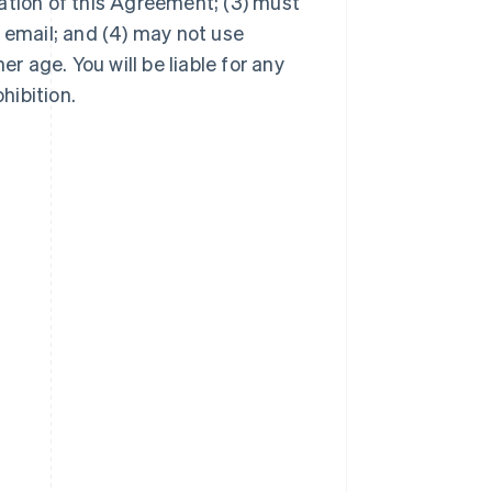
ation of this Agreement; (3) must
 email; and (4) may not use
er age. You will be liable for any
hibition.