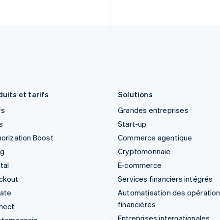
English
English
Inde
Nouvelle-Zélande
English
English
Irlande
Pays-Bas
English
Nederlands
English
Italie
Pologne
Italiano
English
English
Japon
Portugal
日本語
English
Português
English
uits et tarifs
Solutions
fs
Grandes entreprises
s
Start-up
orization Boost
Commerce agentique
ng
Cryptomonnaie
tal
E-commerce
ckout
Services financiers intégrés
mate
Automatisation des opératio
financières
nect
Entreprises internationales