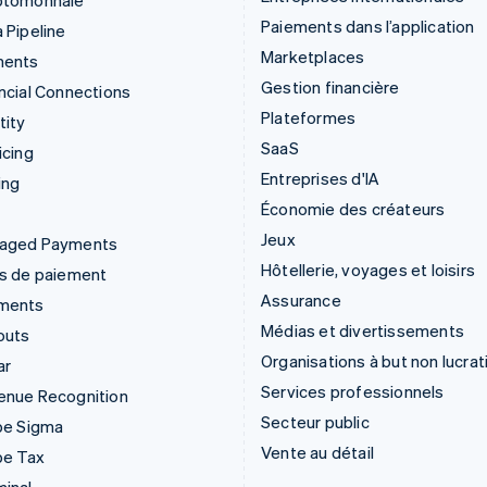
ptomonnaie
Paiements dans l’application
 Pipeline
Marketplaces
ments
Gestion financière
ncial Connections
Plateformes
tity
SaaS
icing
Entreprises d'IA
ing
Économie des créateurs
Jeux
aged Payments
Hôtellerie, voyages et loisirs
ns de paiement
Assurance
ments
Médias et divertissements
outs
Organisations à but non lucrat
ar
Services professionnels
enue Recognition
Secteur public
pe Sigma
Vente au détail
pe Tax