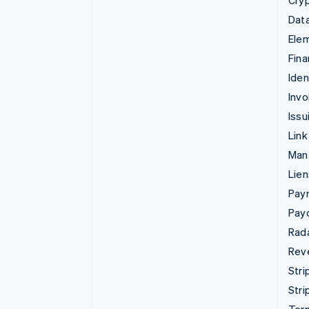
Cry
Data
Ele
Fina
Iden
Invo
Issu
Link
Man
Lie
Pay
Pay
Rad
Rev
Stri
Stri