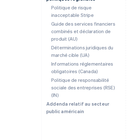
Politique de risque
inacceptable Stripe
Guide des services financiers
combinés et déclaration de
produit (AU)
Déterminations juridiques du
Allemagne
marché cible (UA)
Deutsch
English
Informations réglementaires
Australie
English
obligatoires (Canada)
Autriche
Politique de responsabilité
Deutsch
English
sociale des entreprises (RSE)
Belgique
(IN)
Nederlands
Français
Deutsch
English
Brésil
Addenda relatif au secteur
Português
English
public américain
Bulgarie
English
Canada
English
Français
Chine continentale