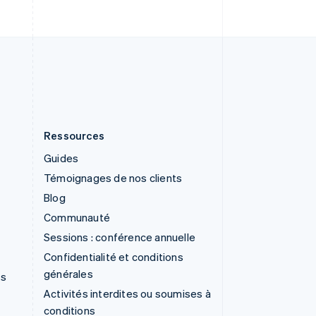
Svenska
English
Suisse
Deutsch
Français
Italiano
English
Thaïlande
ไทย
English
Ressources
Guides
Témoignages de nos clients
Blog
Communauté
Sessions : conférence annuelle
Confidentialité et conditions
générales
ns
Activités interdites ou soumises à
conditions