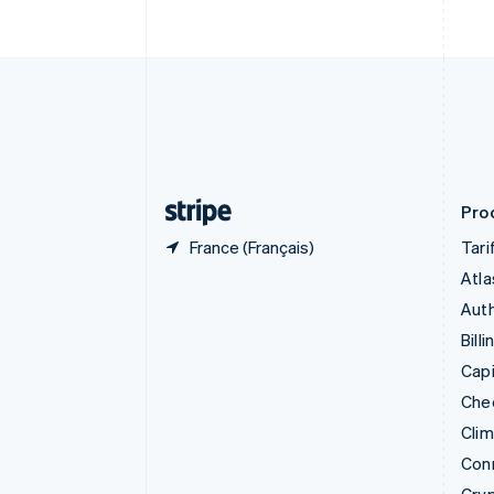
简体中文
English
Chypre
English
Croatie
English
Italiano
Danemark
English
Émirats arabes unis
English
Prod
France (Français)
Tari
Atla
Auth
Billi
Capi
Che
Cli
Con