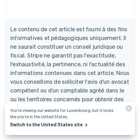
Le contenu de cet article est fourni à des fins
Allemagne
Deutsch
English
informatives et pédagogiques uniquement. Il
Australie
ne saurait constituer un conseil juridique ou
English
Autriche
fiscal. Stripe ne garantit pas l'exactitude,
Deutsch
English
l'exhaustivité, la pertinence, ni l'actualité des
Belgique
informations contenues dans cet article. Nous
Nederlands
Français
Deutsch
English
Brésil
vous conseillons de solliciter l'avis d'un avocat
Português
English
compétent ou d'un comptable agréé dans le
Bulgarie
ou les territoires concernés pour obtenir des
English
Canada
conseils adaptés à votre situation.
You’re viewing our website for Luxembourg, but it looks
English
Français
Chine continentale
like you’re in the United States.
简体中文
English
Switch to the United States site
Chypre
English