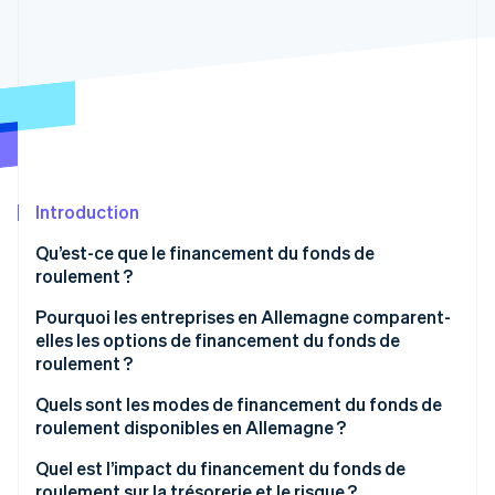
Découvrez les prochaines évolutions
Commerce en ligne
Radar
Prévention de la fraude
Écosystème
Atlas
Constitution de start-up
Partenaires
Climate
Stripe App Marketplace
Élimination du carbone
Identity
Introduction
Vérification de l'identité
Qu’est-ce que le financement du fonds de
roulement ?
Pourquoi les entreprises en Allemagne comparent-
elles les options de financement du fonds de
Stripe Sessions 2026
roulement ?
Découvrez comment Stripe construit l’infrastructure écono
Regarder la vidéo
Évaluation des risques, de la flexibilité et de la
Quels sont les modes de financement du fonds de
rapidité
roulement disponibles en Allemagne ?
Crédit de fonds de roulement
Quel est l’impact du financement du fonds de
roulement sur la trésorerie et le risque ?