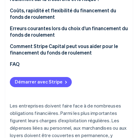
Affacturage
Liquidité immédiate vs engagement à long terme
Coûts, rapidité et flexibilité du financement du
Financement basé sur les revenus
fonds de roulement
Crédit fournisseur
Rapidité du financement
Erreurs courantes lors du choix d’un financement du
fonds de roulement
Crédit-bail
Flexibilité comme levier stratégique
Sous-estimer les besoins réels en capitaux
Comment Stripe Capital peut vous aider pour le
Évaluation globale
financement du fonds de roulement
Se focaliser uniquement sur les coûts
FAQ
Ne pas aligner le financement sur les flux de
trésorerie
Démarrer avec Stripe
Négliger la flexibilité et les évolutions futures
Les entreprises doivent faire face à de nombreuses
obligations financières. Parmi les plus importantes
figurent leurs charges d’exploitation régulières. Les
dépenses liées au personnel, aux marchandises ou aux
loyers doivent être couvertes en permanence, y