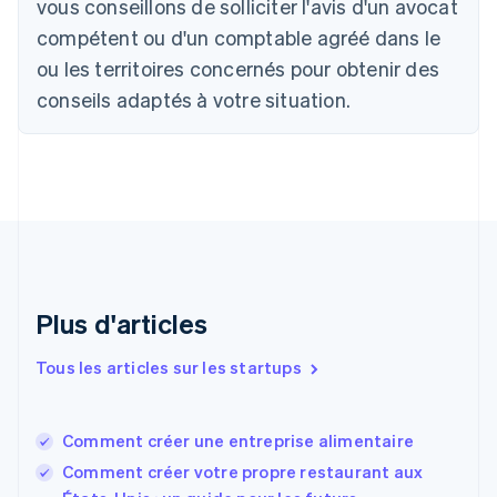
vous conseillons de solliciter l'avis d'un avocat
Português
English
compétent ou d'un comptable agréé dans le
Bulgarie
ou les territoires concernés pour obtenir des
English
Canada
conseils adaptés à votre situation.
English
Français
Chine continentale
简体中文
English
Chypre
English
Croatie
English
Italiano
Danemark
English
Émirats arabes unis
Plus d'articles
English
Espagne
Tous les articles sur les startups
Español
English
Estonie
English
Comment créer une entreprise alimentaire
États-Unis
Comment créer votre propre restaurant aux
English
Español
简体中文
Finlande