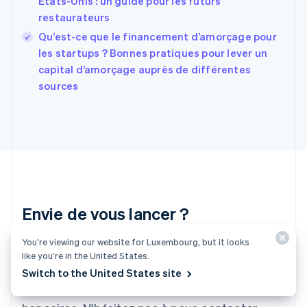
États-Unis : un guide pour les futurs
English
Svenska
restaurateurs
France
Qu’est-ce que le financement d’amorçage pour
Français
English
les startups ? Bonnes pratiques pour lever un
Gibraltar
English
capital d’amorçage auprès de différentes
Grèce
sources
English
Hongrie
English
Inde
English
Irlande
English
Italie
Italiano
English
Envie de vous lancer ?
Japon
日本語
English
You’re viewing our website for Luxembourg, but it looks
Créez un compte et commencez à accepter
Lettonie
like you’re in the United States.
English
des paiements rapidement, sans avoir à signer
Switch to the United States site
Liechtenstein
de contrat ni à fournir vos coordonnées
Deutsch
English
Lituanie