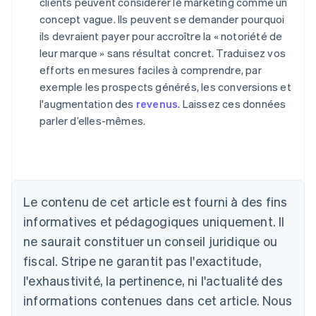
clients peuvent considérer le marketing comme un
concept vague. Ils peuvent se demander pourquoi
ils devraient payer pour accroître la « notoriété de
leur marque » sans résultat concret. Traduisez vos
efforts en mesures faciles à comprendre, par
exemple les prospects générés, les conversions et
l'augmentation des
revenus
. Laissez ces données
parler d’elles-mêmes.
Le contenu de cet article est fourni à des fins
Allemagne
Deutsch
English
informatives et pédagogiques uniquement. Il
Australie
ne saurait constituer un conseil juridique ou
English
Autriche
fiscal. Stripe ne garantit pas l'exactitude,
Deutsch
English
l'exhaustivité, la pertinence, ni l'actualité des
Belgique
informations contenues dans cet article. Nous
Nederlands
Français
Deutsch
English
Brésil