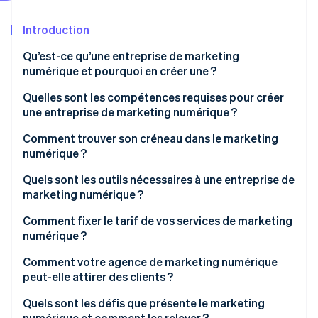
Découvrez les prochaines évolutions
Commerce en ligne
Introduction
Radar
Prévention de la fraude
Qu’est-ce qu’une entreprise de marketing
Écosystème
Atlas
numérique et pourquoi en créer une ?
Constitution de start-up
Partenaires
Quelles sont les compétences requises pour créer
Climate
Stripe App Marketplace
une entreprise de marketing numérique ?
Élimination du carbone
Identity
De solides compétences rédactionnelles
Comment trouver son créneau dans le marketing
Vérification de l'identité
numérique ?
Analyse des données
Quels sont les outils nécessaires à une entreprise de
Conception
marketing numérique ?
Adaptabilité
Comment fixer le tarif de vos services de marketing
Stripe Sessions 2026
numérique ?
Découvrez comment Stripe construit l’infrastructure écono
Regarder la vidéo
Comment votre agence de marketing numérique
peut-elle attirer des clients ?
Quels sont les défis que présente le marketing
numérique et comment les relever ?