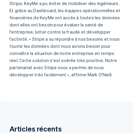
Stripe, KeyMe a pu éviter de mobiliser des ingénieurs.
简体中文
English
Chypre
Et grâce au Dashboard, les équipes opérationnelles et
English
financières de KeyMe ont accès à toutes les données
Croatie
dont elles ont besoin pour évaluer la santé de
English
Italiano
l'entreprise, lutter contre la fraude et développer
Danemark
l'activité. « Stripe a su répondre à nos besoins et nous
English
Émirats arabes unis
fournir les données dont nous avions besoin pour
English
connaître la situation de notre entreprise en temps
Espagne
réel. Cette solution s'est avérée très positive. Notre
Español
English
partenariat avec Stripe nous a permis de nous
Estonie
développer très facilement », affirme Mark O'Neill.
English
États-Unis
English
Español
简体中文
Finlande
English
Svenska
France
Français
English
Gibraltar
English
Articles récents
Grèce