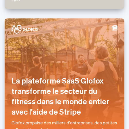
English
Mexique
Español
English
Norvège
English
Nouvelle-Zélande
English
Pays-Bas
Nederlands
English
Pologne
English
Portugal
Português
English
La plateforme SaaS Glofox
R.A.S. de Hong Kong, Chine
English
简体中文
transforme le secteur du
République tchèque
English
fitness dans le monde entier
Roumanie
avec l'aide de Stripe
English
Royaume-Uni
English
Glofox propulse des milliers d'entreprises, des petites
Singapour