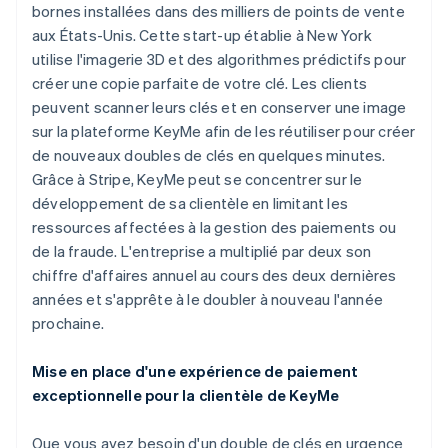
bornes installées dans des milliers de points de vente
Découvrez les prochaines évolutions
Commerce en ligne
aux États-Unis. Cette start-up établie à New York
Radar
utilise l'imagerie 3D et des algorithmes prédictifs pour
Prévention de la fraude
créer une copie parfaite de votre clé. Les clients
Écosystème
Atlas
peuvent scanner leurs clés et en conserver une image
Constitution de start-up
Partenaires
sur la plateforme KeyMe afin de les réutiliser pour créer
Climate
Stripe App Marketplace
de nouveaux doubles de clés en quelques minutes.
Élimination du carbone
Grâce à Stripe, KeyMe peut se concentrer sur le
Identity
développement de sa clientèle en limitant les
Vérification de l'identité
ressources affectées à la gestion des paiements ou
de la fraude. L'entreprise a multiplié par deux son
chiffre d'affaires annuel au cours des deux dernières
années et s'apprête à le doubler à nouveau l'année
prochaine.
Stripe Sessions 2026
Découvrez comment Stripe construit l’infrastructure écono
Regarder la vidéo
Mise en place d'une expérience de paiement
exceptionnelle pour la clientèle de KeyMe
Que vous ayez besoin d'un double de clés en urgence