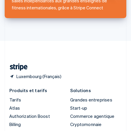
salles indépendantes aux grandes enseignes de
English
简体中文
fitness internationales, grâce à Stripe Connect
Slovaquie
English
Slovénie
English
Italiano
Suède
Svenska
English
Suisse
Deutsch
Français
Italiano
English
Thaïlande
ไทย
English
Luxembourg (Français)
Produits et tarifs
Solutions
Tarifs
Grandes entreprises
Atlas
Start-up
Authorization Boost
Commerce agentique
Billing
Cryptomonnaie