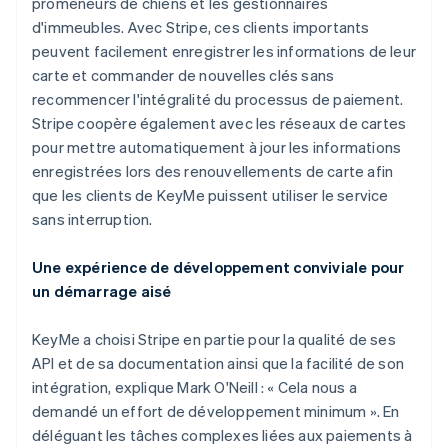
promeneurs de chiens et les gestionnaires
d'immeubles. Avec Stripe, ces clients importants
peuvent facilement enregistrer les informations de leur
carte et commander de nouvelles clés sans
recommencer l'intégralité du processus de paiement.
Stripe coopère également avec les réseaux de cartes
pour mettre automatiquement à jour les informations
Allemagne
enregistrées lors des renouvellements de carte afin
Deutsch
English
que les clients de KeyMe puissent utiliser le service
Australie
sans interruption.
English
Autriche
Deutsch
English
Une expérience de développement conviviale pour
Belgique
un démarrage aisé
Nederlands
Français
Deutsch
English
Brésil
KeyMe a choisi Stripe en partie pour la qualité de ses
Português
English
Bulgarie
API et de sa documentation ainsi que la facilité de son
English
intégration, explique Mark O'Neill : « Cela nous a
Canada
demandé un effort de développement minimum ». En
English
Français
déléguant les tâches complexes liées aux paiements à
Chine continentale