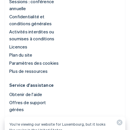
Sessions : conférence
annuelle
Confidentialité et
conditions générales
Activités interdites ou
soumises à conditions
Licences
Plan du site
Paramètres des cookies
Plus de ressources
Service d'assistance
Obtenir de l'aide
Offres de support
gérées
You’re viewing our website for Luxembourg, but it looks
© 2026 Stripe, LLC
like you’re in the United States.