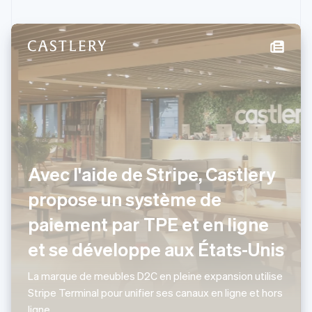
English
Hongrie
English
Inde
English
Irlande
English
Italie
Italiano
English
Japon
日本語
English
Lettonie
Avec l'aide de Stripe, Castlery
English
propose un système de
Liechtenstein
Deutsch
English
paiement par TPE et en ligne
Lituanie
English
et se développe aux États-Unis
Luxembourg
Français
Deutsch
English
La marque de meubles D2C en pleine expansion utilise
Malaisie
Stripe Terminal pour unifier ses canaux en ligne et hors
English
简体中文
Malte
ligne