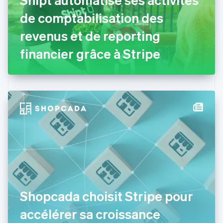
Danemark
de comptabilisation des
English
Émirats arabes unis
revenus et de reporting
English
Espagne
financier grâce à Stripe
Español
English
Estonie
English
États-Unis
English
Español
简体中文
Finlande
English
Svenska
France
Français
English
Gibraltar
English
Grèce
English
Hongrie
Shopcada choisit Stripe pour
English
Inde
accélérer sa croissance
English