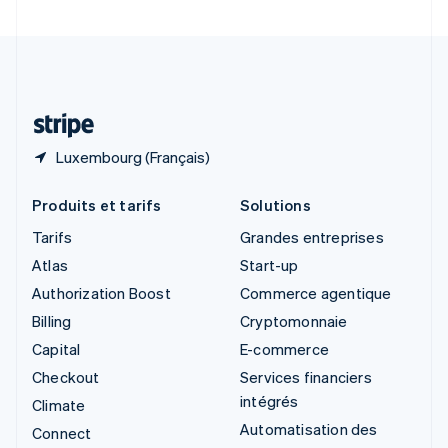
Suède
Svenska
English
Suisse
Deutsch
Français
Italiano
English
Thaïlande
ไทย
English
Luxembourg (Français)
Produits et tarifs
Solutions
Tarifs
Grandes entreprises
Atlas
Start-up
Authorization Boost
Commerce agentique
Billing
Cryptomonnaie
Capital
E-commerce
Checkout
Services financiers
intégrés
Climate
Automatisation des
Connect