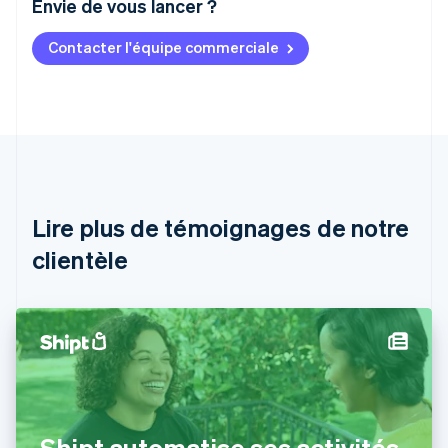
Envie de vous lancer ?
Contacter l'équipe commerciale
Allemagne
Deutsch
English
Australie
English
Autriche
Deutsch
English
Belgique
Nederlands
Français
Deutsch
English
Brésil
Lire plus de témoignages de notre
Português
English
clientèle
Bulgarie
English
Canada
English
Français
Chine continentale
简体中文
English
Chypre
English
Croatie
English
Italiano
Shipt automatise ses activités