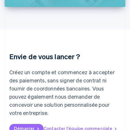
Irlande
English
Italie
Italiano
English
Japon
日本語
English
Lettonie
English
Liechtenstein
Envie de vous lancer ?
Deutsch
English
Lituanie
English
Créez un compte et commencez à accepter
Luxembourg
des paiements, sans signer de contrat ni
Français
Deutsch
English
Malaisie
fournir de coordonnées bancaires. Vous
English
简体中文
pouvez également nous demander de
Malte
concevoir une solution personnalisée pour
English
Mexique
votre entreprise.
Español
English
Norvège
English
Démarrer
Contacter l'équipe commerciale