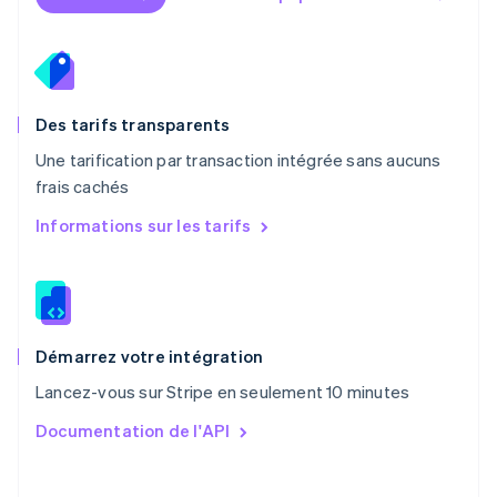
Nouvelle-Zélande
English
Pays-Bas
Nederlands
English
Pologne
English
Des tarifs transparents
Portugal
Une tarification par transaction intégrée sans aucuns
Português
English
frais cachés
R.A.S. de Hong Kong, Chine
English
简体中文
Informations sur les tarifs
République tchèque
English
Roumanie
English
Royaume-Uni
English
Démarrez votre intégration
Singapour
Lancez-vous sur Stripe en seulement 10 minutes
English
简体中文
Slovaquie
Documentation de l'API
English
Slovénie
English
Italiano