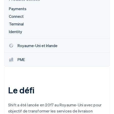
Découvrez les prochaines évolutions
Commerce en ligne
Payments
Radar
Prévention de la fraude
Connect
Écosystème
Atlas
Terminal
Constitution de start-up
Identity
Partenaires
Climate
Stripe App Marketplace
Élimination du carbone
Royaume-Uni et Irlande
Identity
Vérification de l'identité
PME
Stripe Sessions 2026
Le défi
Découvrez comment Stripe construit l’infrastructure écono
Regarder la vidéo
Shift a été lancée en 2017 au Royaume-Uni avec pour
objectif de transformer les services de livraison