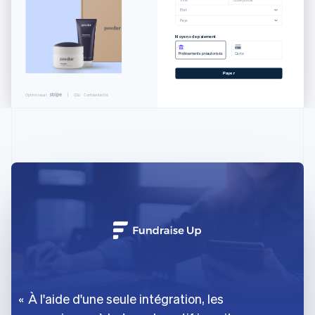
Allemagne
État
Pays
Deutsch
English
Australie
Moyens de paiement
English
Prélèvements préautorisés
Carte
Autriche
Payer
Deutsch
English
Belgique
Optimisé par
CGU
Confidentialité
Nederlands
Français
Deutsch
English
Brésil
Português
English
Bulgarie
English
Canada
English
Français
Chine continentale
简体中文
English
Chypre
English
Croatie
English
Italiano
Danemark
À l'aide d'une seule intégration, les
English