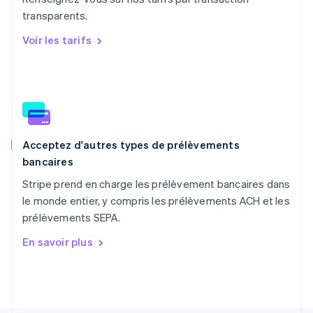
Pays-Bas
transparents.
Nederlands
English
Pologne
Voir les tarifs
English
Portugal
Português
English
RAS de Hong Kong, Chine
English
简体中文
République tchèque
English
Acceptez d'autres types de prélèvements
Roumanie
bancaires
English
Royaume-Uni
Stripe prend en charge les prélèvement bancaires dans
English
le monde entier, y compris les prélèvements ACH et les
Singapour
prélèvements SEPA.
English
简体中文
Slovaquie
En savoir plus
English
Slovénie
English
Italiano
Suède
Svenska
English