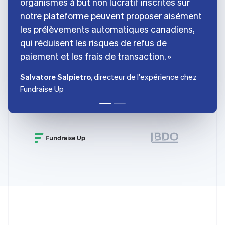
organismes à but non lucratif inscrites sur
Émirats arabes unis
notre plateforme peuvent proposer aisément
English
Espagne
les prélèvements automatiques canadiens,
Español
English
qui réduisent les risques de refus de
Estonie
paiement et les frais de transaction.
English
États-Unis
Salvatore Salpietro
, directeur de l'expérience chez
English
Español
简体中文
Finlande
Fundraise Up
English
Svenska
France
Français
English
Gibraltar
English
Grèce
English
Hongrie
English
Inde
English
Irlande
English