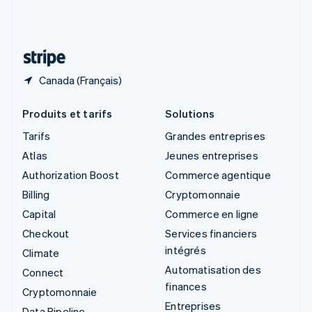
Suisse
Deutsch
Français
Italiano
English
Thaïlande
ไทย
English
Canada (Français)
Produits et tarifs
Solutions
Tarifs
Grandes entreprises
Atlas
Jeunes entreprises
Authorization Boost
Commerce agentique
Billing
Cryptomonnaie
Capital
Commerce en ligne
Checkout
Services financiers
intégrés
Climate
Automatisation des
Connect
finances
Cryptomonnaie
Entreprises
Data Pipeline