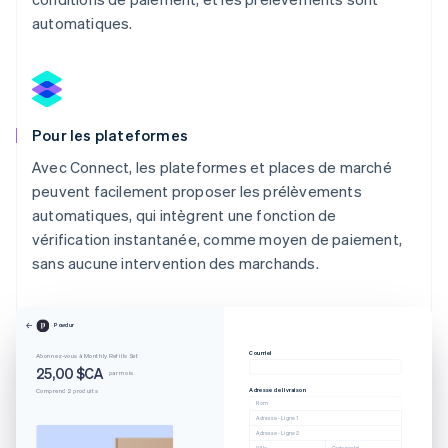
automatiques.
Pour les plateformes
Avec Connect, les plateformes et places de marché
peuvent facilement proposer les prélèvements
automatiques, qui intègrent une fonction de
vérification instantanée, comme moyen de paiement,
sans aucune intervention des marchands.
Powdur
Courriel
Abonnez-vous à Monthly Refills Set
25,00 $CA
par mois
Adresse de livraison
Comprend 2 produits
Nom
Adresse - Ligne 1
Adresse - Ligne 2
Ville
Code postal