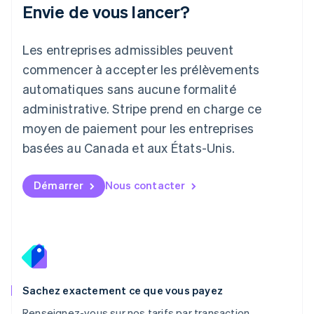
Italie
Envie de vous lancer?
Italiano
English
Japon
Les entreprises admissibles peuvent
日本語
English
Lettonie
commencer à accepter les prélèvements
English
automatiques sans aucune formalité
Liechtenstein
administrative. Stripe prend en charge ce
Deutsch
English
Lituanie
moyen de paiement pour les entreprises
English
basées au Canada et aux États-Unis.
Luxembourg
Français
Deutsch
English
Malaisie
Démarrer
Nous contacter
English
简体中文
Malte
English
Mexique
Español
English
Norvège
English
Sachez exactement ce que vous payez
Nouvelle-Zélande
English
Renseignez-vous sur nos tarifs par transaction