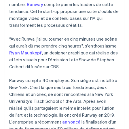
Commerce de détail
État des API
nombre.
Runway
compte parmi les leaders de cette
Atlas
Constitution d'une entreprise
tendance. Cette start-up propose une suite d'outils de
montage vidéo et de contenu basés sur l'IA qui
Climate
Élimination du carbone
transforment les processus créatifs.
Écosystème
Identity
Partenaires
“Avec Runwa, j'ai pu tourner en cinq minutes une scène
Vérification de l'identité
Stripe App Marketplace
qui auraît dû me prendre cinq heures", s'enthousiasme
Ryan Mauskopf
, un designer graphique qui réalise des
effets visuels pour l'émission Late Show de Stephen
Colbert diffusée sur CBS.
Stripe Sessions 2026
Découvrez comment Stripe construit l’infrastructure écon
Runway compte 40 employés. Son siège est installé à
l’IA.
New York. C'est là que ses trois fondateurs, deux
Regarder
Chiliens et un Grec, se sont rencontrés à la New York
University’s Tisch School of the Arts. Après avoir
réalisé qu'ils partagaient le même intérêt pour l'union
de l'art et la technologie, ils ont créé Runway en 2019.
L'entreprise a récomment
annoncé
la finalisation d'un
tour de financement de 50 millions de dollars portant