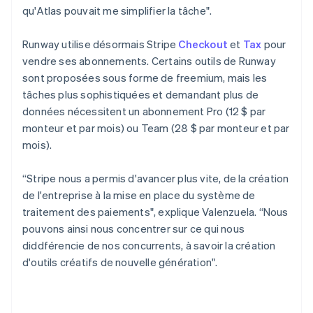
qu'Atlas pouvait me simplifier la tâche".
Português
English
Bulgarie
English
Runway utilise désormais Stripe
Checkout
et
Tax
pour
Canada
vendre ses abonnements. Certains outils de Runway
English
Français
sont proposées sous forme de freemium, mais les
Chine continentale
tâches plus sophistiquées et demandant plus de
简体中文
English
Chypre
données nécessitent un abonnement Pro (12 $ par
English
monteur et par mois) ou Team (28 $ par monteur et par
Croatie
mois).
English
Italiano
Danemark
“Stripe nous a permis d'avancer plus vite, de la création
English
Émirats arabes unis
de l'entreprise à la mise en place du système de
English
traitement des paiements", explique Valenzuela. “Nous
Espagne
pouvons ainsi nous concentrer sur ce qui nous
Español
English
diddférencie de nos concurrents, à savoir la création
Estonie
d'outils créatifs de nouvelle génération".
English
États-Unis
English
Español
简体中文
Finlande