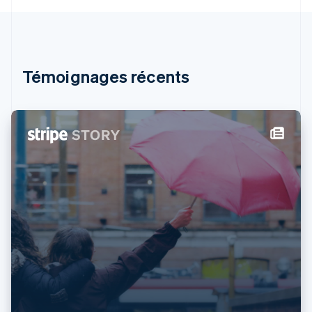
English
Svenska
France
Français
English
Gibraltar
English
Témoignages récents
Grèce
English
Hongrie
English
Inde
English
Irlande
English
Italie
Italiano
English
Japon
日本語
English
Lettonie
English
Liechtenstein
Deutsch
English
Lituanie