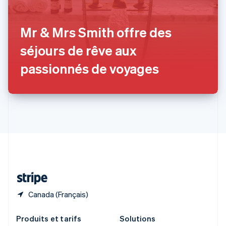
English
Roumanie
Mr & Mrs Smith offre des
English
Royaume-Uni
séjours de rêve aux
English
Singapour
passionnés de voyages
English
简体中文
Slovaquie
English
Slovénie
English
Italiano
Suède
Svenska
English
Suisse
Deutsch
Français
Italiano
English
Thaïlande
ไทย
English
Canada (Français)
Produits et tarifs
Solutions