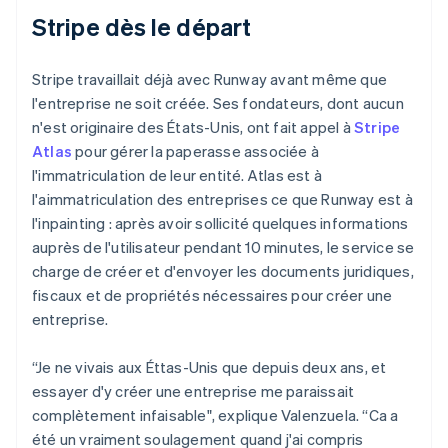
Stripe dès le départ
Stripe travaillait déjà avec Runway avant même que
l'entreprise ne soit créée. Ses fondateurs, dont aucun
n'est originaire des États-Unis, ont fait appel à
Stripe
Atlas
pour gérer la paperasse associée à
l'immatriculation de leur entité. Atlas est à
l'aimmatriculation des entreprises ce que Runway est à
l'inpainting : après avoir sollicité quelques informations
auprès de l'utilisateur pendant 10 minutes, le service se
charge de créer et d'envoyer les documents juridiques,
Allemagne
fiscaux et de propriétés nécessaires pour créer une
Deutsch
English
entreprise.
Australie
English
Autriche
“Je ne vivais aux Éttas-Unis que depuis deux ans, et
Deutsch
English
essayer d'y créer une entreprise me paraissait
Belgique
complètement infaisable", explique Valenzuela. “Ca a
Nederlands
Français
Deutsch
English
été un vraiment soulagement quand j'ai compris
Brésil