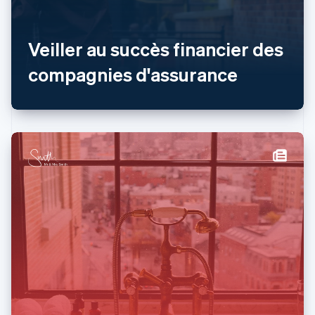
English
Luxembourg
Français
Deutsch
English
Veiller au succès financier des
Malaisie
compagnies d'assurance
English
简体中文
Malte
English
Mexique
Español
English
Norvège
English
Nouvelle-Zélande
English
Pays-Bas
Nederlands
English
Pologne
English
Portugal
Português
English
RAS de Hong Kong, Chine
English
简体中文
République tchèque