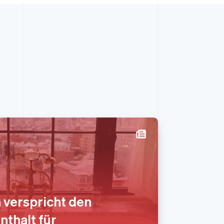
Slowenien
English
Italiano
Sonderverwaltungsregion
Hongkong, China
 verspricht den
English
简体中文
Spanien
nthalt für
Español
English