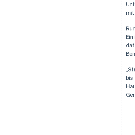
Unt
mit
Run
Ein
dat
Ben
„St
bis
Hau
Gen