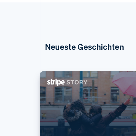
Neueste Geschichten
Australien
English
Belgien
Nederlands
Français
Deutsch
English
Brasilien
Português
English
Bulgarien