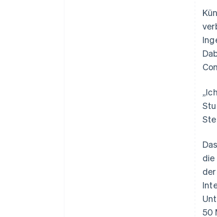
Kün
ver
Ing
Dab
Con
„Ic
Stu
Ste
Das
die
der
Int
Un
50 