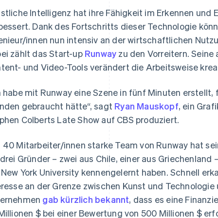
stliche Intelligenz hat ihre Fähigkeit im Erkennen und E
bessert. Dank des Fortschritts dieser Technologie kön
enieur/innen nun intensiv an der wirtschaftlichen Nutz
ei zählt das Start-up
Runway
zu den Vorreitern. Seine
tent- und Video-Tools verändert die Arbeitsweise kreat
h habe mit Runway eine Szene in fünf Minuten erstellt, 
nden gebraucht hätte“, sagt
Ryan Mauskopf
, ein Graf
phen Colberts Late Show auf CBS produziert.
 40 Mitarbeiter/innen starke Team von Runway hat seine
 drei Gründer – zwei aus Chile, einer aus Griechenland 
 New York University kennengelernt haben. Schnell er
eresse an der Grenze zwischen Kunst und Technologie
ternehmen
gab kürzlich bekannt
, dass es eine Finanz
Millionen $ bei einer Bewertung von 500 Millionen $ erf