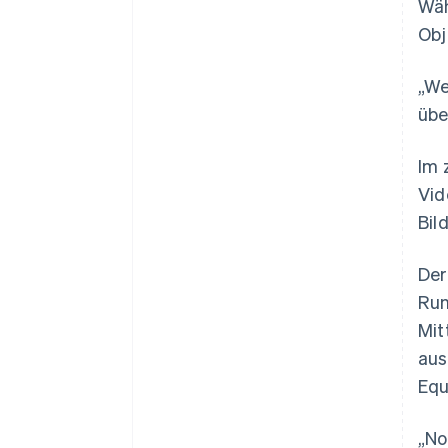
Wäh
Obj
„We
übe
Im 
Vid
Bil
Der
Run
Mit
aus
Equ
„No