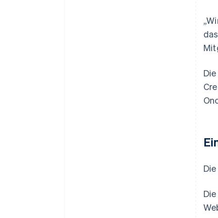
„Wi
das
Mit
Die
Cre
Onc
Ei
Die
Die
Web