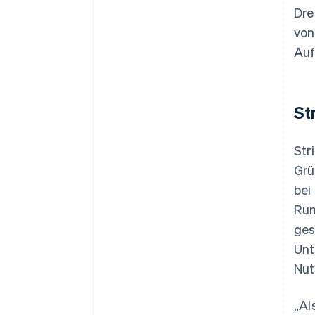
Dre
von
Auf
St
Str
Grü
bei
Run
ges
Unt
Nut
„Al