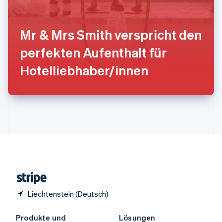
China
English
简体中文
Spanien
Mr & Mrs Smith verspricht den
Español
English
Thailand
perfekten Aufenthalt für
ไทย
English
Tschechische Republik
Hotelliebhaber/innen
English
Ungarn
English
Vereinigte Arabische Emirate
English
Vereinigte Staaten
English
Español
简体中文
Vereinigtes Königreich
English
Zypern
English
Liechtenstein (Deutsch)
Produkte und
Lösungen