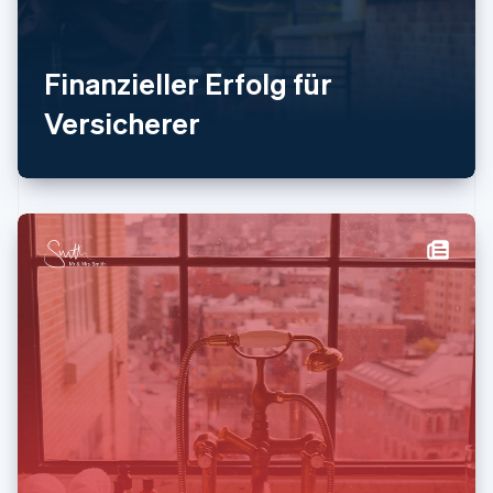
Norwegen
English
Österreich
Finanzieller Erfolg für
Deutsch
English
Polen
Versicherer
English
Portugal
Português
English
Rumänien
English
Schweden
Svenska
English
Schweiz
Deutsch
Français
Italiano
English
Singapur
English
简体中文
Slowakei
English
Slowenien
English
Italiano
Sonderverwaltungsregion Hongkong,