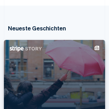
Kanada
English
Français
Kroatien
English
Italiano
Lettland
Neueste Geschichten
English
Liechtenstein
Deutsch
English
Litauen
English
Luxemburg
Français
Deutsch
English
Malaysia
English
简体中文
Malta
English
Mexiko
Español
English
Neuseeland
English
Niederlande
Nederlands
English