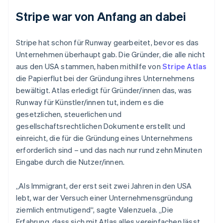
Stripe war von Anfang an dabei
Stripe hat schon für Runway gearbeitet, bevor es das
Unternehmen überhaupt gab. Die Gründer, die alle nicht
aus den USA stammen, haben mithilfe von
Stripe Atlas
die Papierflut bei der Gründung ihres Unternehmens
bewältigt. Atlas erledigt für Gründer/innen das, was
Runway für Künstler/innen tut, indem es die
gesetzlichen, steuerlichen und
gesellschaftsrechtlichen Dokumente erstellt und
Australien
einreicht, die für die Gründung eines Unternehmens
English
erforderlich sind – und das nach nur rund zehn Minuten
Belgien
Eingabe durch die Nutzer/innen.
Nederlands
Français
Deutsch
English
Brasilien
Português
English
„Als Immigrant, der erst seit zwei Jahren in den USA
Bulgarien
lebt, war der Versuch einer Unternehmensgründung
English
ziemlich entmutigend“, sagte Valenzuela. „Die
Dänemark
Erfahrung, dass sich mit Atlas alles vereinfachen lässt,
English