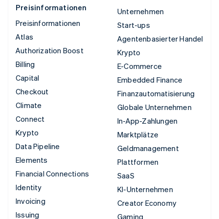
Preisinformationen
Unternehmen
Preisinformationen
Start-ups
Atlas
Agentenbasierter Handel
Authorization Boost
Krypto
Billing
E-Commerce
Capital
Embedded Finance
Checkout
Finanzautomatisierung
Climate
Globale Unternehmen
Connect
In-App-Zahlungen
Krypto
Marktplätze
Data Pipeline
Geldmanagement
Elements
Plattformen
Financial Connections
SaaS
Identity
KI-Unternehmen
Invoicing
Creator Economy
Issuing
Gaming