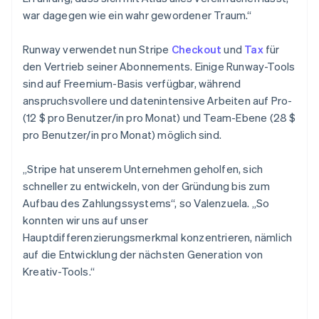
Deutschland
war dagegen wie ein wahr gewordener Traum.“
Deutsch
English
Estland
Runway verwendet nun Stripe
Checkout
und
Tax
für
English
den Vertrieb seiner Abonnements. Einige Runway-Tools
Festlandchina
sind auf Freemium-Basis verfügbar, während
简体中文
English
Finnland
anspruchsvollere und datenintensive Arbeiten auf Pro-
English
Svenska
(12 $ pro Benutzer/in pro Monat) und Team-Ebene (28 $
Frankreich
pro Benutzer/in pro Monat) möglich sind.
Français
English
Gibraltar
„Stripe hat unserem Unternehmen geholfen, sich
English
Griechenland
schneller zu entwickeln, von der Gründung bis zum
English
Aufbau des Zahlungssystems“, so Valenzuela. „So
Indien
konnten wir uns auf unser
English
Hauptdifferenzierungsmerkmal konzentrieren, nämlich
Irland
auf die Entwicklung der nächsten Generation von
English
Kreativ-Tools.“
Italien
Italiano
English
Japan
日本語
English