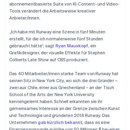
Betrugsprävention
abonnementbasierte Suite von KI-Content- und Video-
Ecosystem
Tools verändert die Arbeitsweise kreativer
Atlas
Start-up-Gründung
Partner
Anbieter/innen.
Stripe App-Marktplatz
Climate
CO₂-Entnahme
„Ich habe mit Runway eine Szene in fünf Minuten
erstellt, für die ich normalerweise fünf Stunden
gebraucht hätte“, sagt
Ryan Mauskopf
, ein
Grafikdesigner, der visuelle Effekte für Stephen
Colberts Late Show auf CBS produziert.
Stripe-Sessions 2026
Erfahren Sie, wie Stripe Lösungen für die Wirtschaft
Das 40 Mitarbeiter/innen starke Team von Runway hat
Jetzt ansehen
seinen Sitz in New York City, wo sich die drei Gründer –
zwei aus Chile, einer aus Griechenland – an der Tisch
School of the Arts der New York University
kennengelernt haben. Schnell erkannten sie ihr
gemeinsames Interesse an der Grenze zwischen Kunst
und Technologie und gründeten 2018 Runway. Das
Unternehmen
gab kürzlich bekannt
, dass es eine
Finanzierungsrunde in Höhe von 50 Millionen $ bei einer