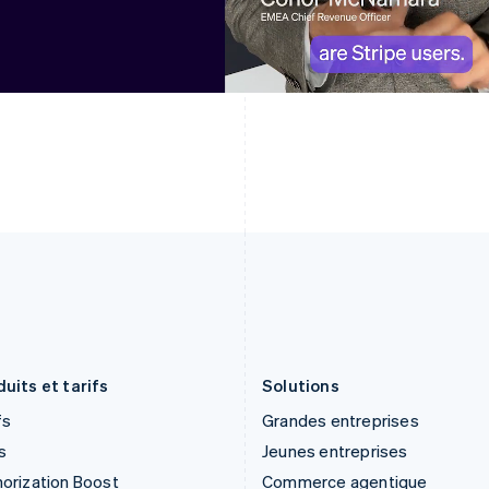
English
Svenska
Français
Deutsch
English
France
Malaisie
Français
English
English
简体中文
Gibraltar
Malte
English
English
Grèce
Mexique
English
Español
English
Hongrie
Norvège
English
English
Inde
Nouvelle-Zélande
English
English
Irlande
Pays-Bas
English
Nederlands
English
Italie
Pologne
Italiano
English
English
Japon
Portugal
日本語
English
Português
English
uits et tarifs
Solutions
fs
Grandes entreprises
s
Jeunes entreprises
orization Boost
Commerce agentique