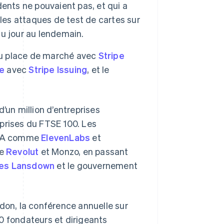
ents ne pouvaient pas, et qui a
les attaques de test de cartes sur
u jour au lendemain.
 ou place de marché avec
Stripe
xe
avec
Stripe Issuing
, et le
’un million d’entreprises
eprises du FTSE 100. Les
l’IA comme
ElevenLabs
et
ue
Revolut
et Monzo, en passant
es Lansdown
et le gouvernement
ndon, la conférence annuelle sur
0 fondateurs et dirigeants