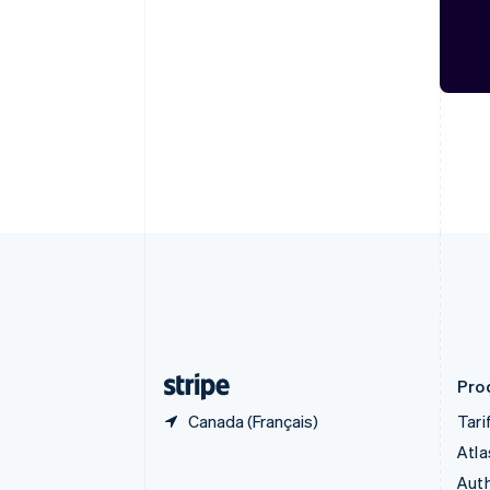
Nederlands
Français
Deutsch
English
Brésil
Português
English
Bulgarie
English
Canada
English
Français
Chine continentale
简体中文
English
Chypre
English
Croatie
English
Italiano
Danemark
English
Émirats arabes unis
English
Prod
Canada (Français)
Tari
Atla
Auth