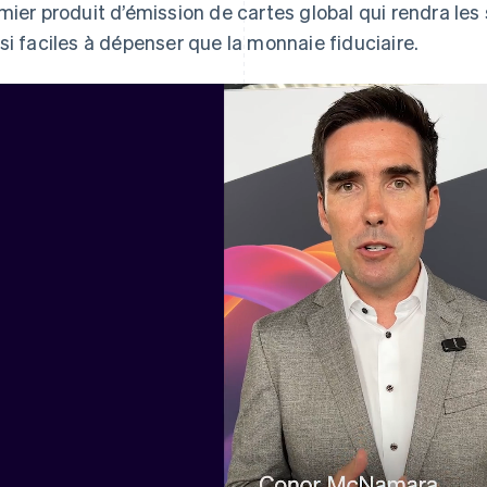
mier produit d’émission de cartes global qui rendra le
si faciles à dépenser que la monnaie fiduciaire.
Espagne
Lettonie
Español
English
English
Estonie
Liechtenstein
English
Deutsch
English
États-Unis
Lituanie
English
Español
简体中文
English
Finlande
Luxembourg