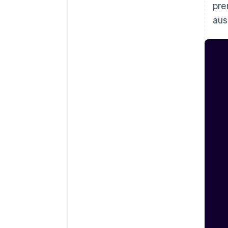
pre
aus
Allemagne
Deutsch
English
Australie
English
Autriche
Deutsch
English
Belgique