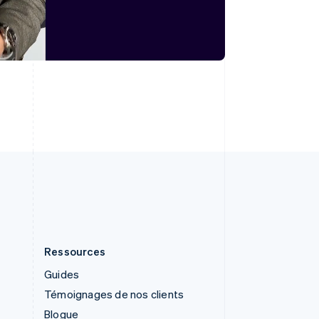
English
Singapour
English
简体中文
Slovaquie
English
Slovénie
English
Italiano
Suède
Svenska
English
Suisse
Deutsch
Français
Italiano
English
Thaïlande
ไทย
English
Ressources
Guides
Témoignages de nos clients
Blogue