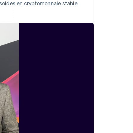
s soldes en cryptomonnaie stable
RAS de Hong Kong, Chine
English
简体中文
République tchèque
English
Roumanie
English
Royaume-Uni