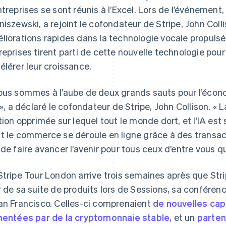
ntreprises se sont réunis à l’Excel. Lors de l’événement
niszewski, a rejoint le cofondateur de Stripe, John Coll
liorations rapides dans la technologie vocale propulsée
reprises tirent parti de cette nouvelle technologie pour 
élérer leur croissance.
ous sommes à l’aube de deux grands sauts pour l’écono
A », a déclaré le cofondateur de Stripe, John Collison. «
ption opprimée sur lequel tout le monde dort, et l’IA est 
t le commerce se déroule en ligne grâce à des transac
 de faire avancer l’avenir pour tous ceux d’entre vous q
Stripe Tour London arrive trois semaines après que Str
r de sa suite de produits lors de Sessions, sa conféren
an Francisco. Celles-ci comprenaient
de nouvelles cap
mentées par de la cryptomonnaie stable
, et un
parten