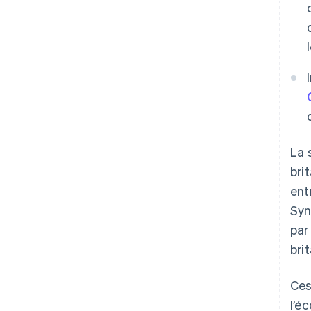
La 
bri
ent
Syn
par
bri
Ces
l’é