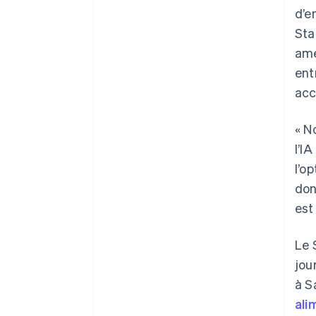
d’e
Sta
amé
ent
acc
« N
l’I
l’o
don
est
Le 
jou
à S
ali