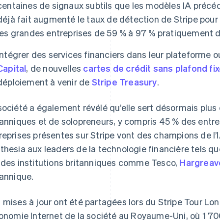
centaines de signaux subtils que les modèles IA précéd
déjà fait augmenté le taux de détection de Stripe pour 
les grandes entreprises de 59 % à 97 % pratiquement d
Intégrer des services financiers dans leur plateforme
Capital
, de nouvelles
cartes de crédit sans plafond fi
déploiement à venir de
Stripe Treasury
.
société a également révélé qu’elle sert désormais plus d
tanniques et de solopreneurs, y compris 45 % des entr
reprises présentes sur Stripe vont des champions de 
thesia aux leaders de la technologie financière tels q
 des institutions britanniques comme Tesco,
Hargreav
tannique.
 mises à jour ont été partagées lors du Stripe Tour Lo
conomie Internet de la société au Royaume-Uni, où 1 70