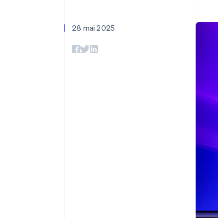
Authorization Boost
Optimisation des acceptations
Link
Paiements accélérés
28 mai 2025