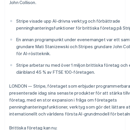
Identitetsverifiering online
John Collison.
Partner
Stripe App Marketplace
Stripe visade upp AI-drivna verktyg och förbättrade
penninghanteringsfunktioner för brittiska företag på Str
Australien
Stripe Sessions 2026
English
En annan programpunkt under evenemanget var ett samt
Se hur Stripe bygger den ekonomiska inf
Belgien
grundare Mati Stanizewski och Stripes grundare John Co
Titta nu
Nederlands
Français
Deutsch
English
Brasilien
för AI-röstteknik.
Português
English
Bulgarien
Stripe arbetar nu med över 1 miljon brittiska företag oc
English
däribland 45 % av FTSE 100-företagen.
Cypern
English
LONDON — Stripe, företaget som erbjuder programmerbara fi
Danmark
presenterade idag sina senaste produkter för att stärka tillv
English
Estland
företag, med en stor expansion i fråga om företagets
English
penninghanteringsfunktioner, verktyg som gör det lättare at
Fastlandskina
internationellt och världens första AI-grundmodell för betaln
简体中文
English
Finland
Brittiska företag kan nu:
English
Svenska