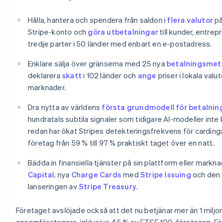
Frankrike
Français
English
Hålla, hantera och spendera från saldon i
flera valutor
på
Förenade Arabemiraten
Stripe-konto och
göra utbetalningar
till kunder, entre
English
tredje parter i 50 länder med enbart en e-postadress.
Gibraltar
English
Enklare sälja över gränserna med 25 nya
betalningsmet
Grekland
deklarera
skatt
i 102 länder och
ange
priser i lokala valu
English
marknader.
Hongkong SAR, Kina
English
简体中文
Dra nytta av världens
första grundmodell för betalnin
Indien
hundratals subtila signaler som tidigare AI-modeller inte
English
Irland
redan har ökat Stripes detekteringsfrekvens för cardin
English
företag från 59 % till 97 % praktiskt taget över en natt.
Italien
Italiano
English
Bädda in finansiella tjänster på sin plattform eller mark
Japan
Capital
, nya
Charge Cards
med
Stripe Issuing
och den
日本語
English
lanseringen av
Stripe Treasury
.
Kanada
English
Français
Kroatien
Företaget avslöjade också att det nu betjänar mer än 1 miljon
English
Italiano
ensamföretagare, inklusive 45 % av FTSE 100-företagen. Fö