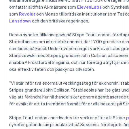
Lettland
omfattar alltifrån AI-mästare som
ElevenLabs
och Synthesia
English
som
Revolut
och Monzo till brittiska institutioner som Tesc
Liechtenstein
Lansdown
och den brittiska regeringen.
Deutsch
English
Litauen
English
Dessa nyheter tillkännagavs på Stripe Tour London, företage
Luxemburg
Storbritannien om internetekonomin, där 1 700 grundare oc
Français
Deutsch
English
samlades på Excel. Under evenemanget var ElevenLabs gru
Malaysia
Staniszewski med Stripes grundare John Collison på scenen 
English
简体中文
snabba AI-röstförbättringarna, och hur företag utnyttjar den
Malta
öka effektiviteten och påskynda tillväxten.
English
Mexiko
Español
English
”Vi står inför två enorma utvecklingssteg för ekonomin: stab
Nederländerna
Stripes grundare John Collison. ”Stablecoins har lite gått und
Nederlands
English
väg att förändra hur näthandel sker genom agentbaserade tr
Norge
för avsikt är att ta framtiden framåt för er alla baserat på Str
English
Nya Zeeland
English
Stripe Tour London anordnades tre veckor efter att Stripe
p
Polen
nyheter gällande sin produktsvit på Sessions, företagets år
English