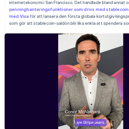
internetekonomi i San Francisco. Det handlade bland annat
Portugal
penninghanteringsfunktioner som drivs med stablecoin
Português
English
Rumänien
med Visa
för att lansera den första globala kortutgivnings
English
som gör att stablecoin-saldon blir lika enkla att spendera so
Schweiz
Deutsch
Français
Italiano
English
Singapore
English
简体中文
Slovakien
English
Slovenien
English
Italiano
Spanien
Español
English
Storbritannien
English
Sverige
Svenska
English
Thailand
ไทย
English
Tjeckien
English