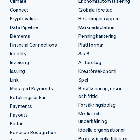
Climate
Ekonomiautomatisering
Connect
Globala företag
Kryptovaluta
Betalningar i appen
Data Pipeline
Marknadsplatser
Elements
Penninghantering
Financial Connections
Plattformar
Identity
SaaS
Invoicing
AI-företag
Issuing
Kreatörsekonomi
Link
Spel
Managed Payments
Besöksnäring, resor
och fritid
Betalningslänkar
Försäkringsbolag
Payments
Media och
Payouts
underhållning
Radar
Ideella organisationer
Revenue Recognition
Professionella tjänster