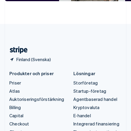
Tyskland
Deutsch
English
Ungern
English
USA
English
Español
简体中文
Österrike
Deutsch
English
Finland (Svenska)
Produkter och priser
Lösningar
Priser
Storföretag
Atlas
Startup-företag
Auktoriseringsförstärkning
Agentbaserad handel
Billing
Kryptovaluta
Capital
E-handel
Checkout
Integrerad finansiering