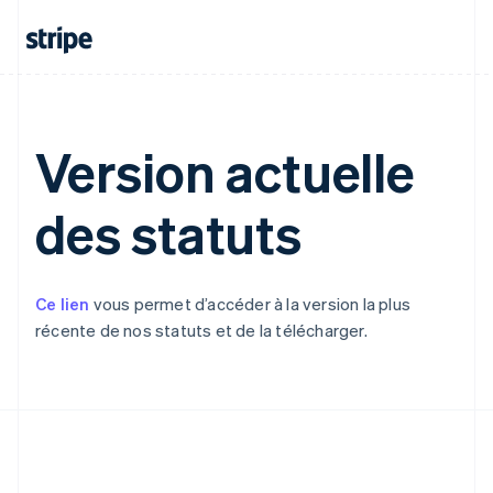
Portugal
Português
English
RAS de Hong Kong, Chine
English
简体中文
République tchèque
English
Version actuelle
Roumanie
English
Royaume-Uni
des statuts
English
Singapour
English
简体中文
Slovaquie
Ce lien
vous permet d’accéder à la version la plus
English
récente de nos statuts et de la télécharger.
Slovénie
English
Italiano
Suède
Svenska
English
Suisse
Deutsch
Français
Italiano
English
Thaïlande
ไทย
English