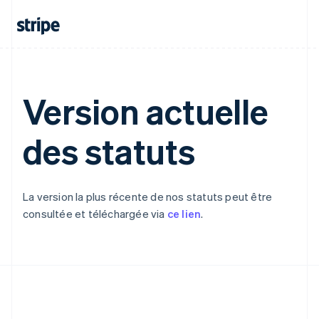
Portugal
Português
English
R.A.S. de Hong Kong, Chine
English
简体中文
République tchèque
English
Version actuelle
Roumanie
English
Royaume-Uni
des statuts
English
Singapour
English
简体中文
Slovaquie
La version la plus récente de nos statuts peut être
English
consultée et téléchargée via
ce lien
.
Slovénie
English
Italiano
Suède
Svenska
English
Suisse
Deutsch
Français
Italiano
English
Thaïlande
ไทย
English