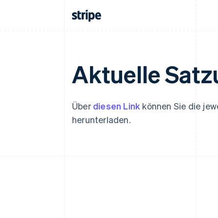
English
Belgien
Nederlands
Français
Deutsch
English
Brasilien
Português
English
Bulgarien
English
Aktuelle Sat
Dänemark
English
Deutschland
Deutsch
English
Über
diesen Link
können Sie die jew
Estland
herunterladen.
English
Festlandchina
简体中文
English
Finnland
English
Svenska
Frankreich
Français
English
Gibraltar
English
Griechenland
English