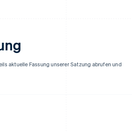
English
Español
English
Irland
Neuseeland
English
English
Italien
Niederlande
Italiano
English
Nederlands
English
Japan
Norwegen
日本語
English
English
zung
Kanada
Österreich
English
Français
Deutsch
English
Kroatien
Polen
English
Italiano
English
eils aktuelle Fassung unserer Satzung abrufen und
Lettland
Portugal
English
Português
English
Liechtenstein
Rumänien
Deutsch
English
English
Litauen
Schweden
English
Svenska
English
Luxemburg
Schweiz
Français
Deutsch
English
Deutsch
Français
Italiano
English
Malaysia
Singapur
English
简体中文
English
简体中文
Malta
Slowakei
English
English