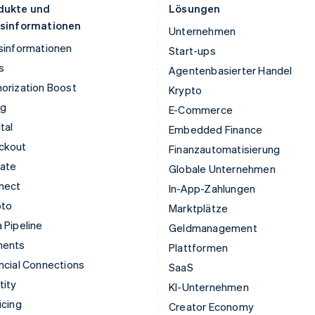
dukte und
Lösungen
isinformationen
Unternehmen
sinformationen
Start-ups
s
Agentenbasierter Handel
orization Boost
Krypto
ng
E-Commerce
tal
Embedded Finance
ckout
Finanzautomatisierung
mate
Globale Unternehmen
nect
In-App-Zahlungen
pto
Marktplätze
 Pipeline
Geldmanagement
ments
Plattformen
ncial Connections
SaaS
tity
KI-Unternehmen
icing
Creator Economy