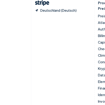
Pro
Pre
Deutschland (Deutsch)
Prei
Atla
Auth
Billi
Capi
Che
Cli
Con
Kry
Data
Ele
Fina
Iden
Invo