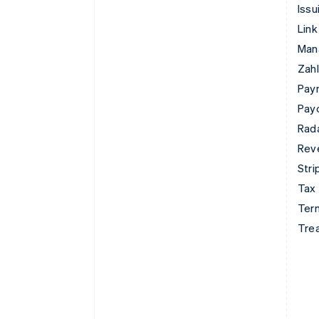
Issu
Link
Man
Zahl
Pay
Pay
Rad
Rev
Stri
Tax
Term
Tre