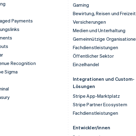
ing
Gaming
Bewirtung, Reisen und Freizeit
aged Payments
Versicherungen
ungslinks
Medien und Unterhaltung
ments
Gemeinnützige Organisatione
outs
Fachdienstleistungen
ar
Öffentlicher Sektor
enue Recognition
Einzelhandel
pe Sigma
Integrationen und Custom-
Lösungen
inal
Stripe App-Marktplatz
asury
Stripe Partner Ecosystem
Fachdienstleistungen
Entwickler/innen