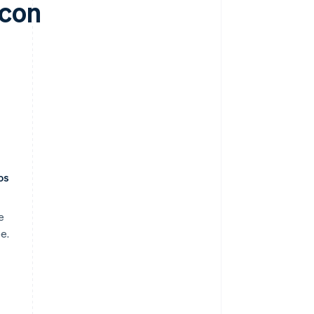
 con
os
e
e.