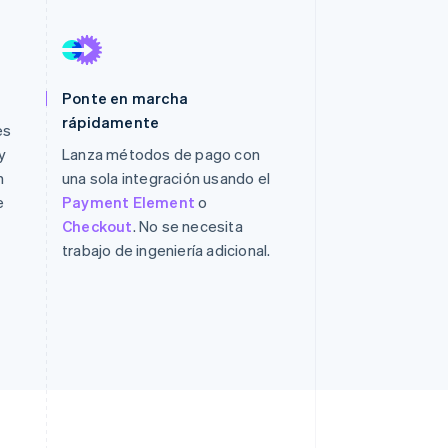
Ponte en marcha
Sesiones de Stripe
rápidamente
2026
es
Descubre cómo Stripe
y
Lanza métodos de pago con
construye la
n
una sola integración usando el
infraestructura
económica para la IA.
e
Payment Element
o
Mirar ahora
Checkout
. No se necesita
trabajo de ingeniería adicional.