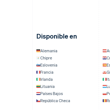
Disponible en
Alemania
A
Chipre
C
Eslovenia
E
Francia
G
Irlanda
It
Lituania
L
Países Bajos
P
República Checa
R