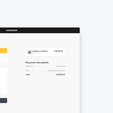
Lámpara colgante
USD99.00
Resumen del pedido
Subtotal
USD99.00
Envío
Gratuito en dos días
Total
USD99.00