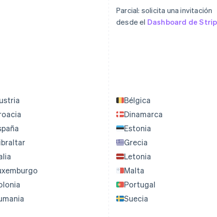
Parcial: solicita una invitación
desde el
Dashboard de Stri
ustria
Bélgica
roacia
Dinamarca
spaña
Estonia
ibraltar
Grecia
alia
Letonia
uxemburgo
Malta
olonia
Portugal
umania
Suecia