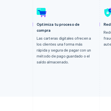
Authorization Boost
Optimizaciones de aceptación
Link
Proceso de compra acelerado
Financial Connections
Datos de ctas. financieras
Optimiza tu proceso de
Red
vinculadas
compra
Redu
Las carteras digitales ofrecen a
frau
los clientes una forma más
aute
rápida y segura de pagar con un
método de pago guardado o el
saldo almacenado.