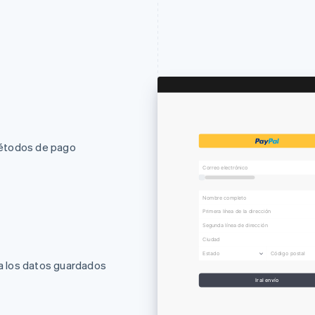
 métodos de pago
Correo electrónico
Nombre completo
Primera línea de la dirección
Segunda línea de dirección
Ciudad
Estado
Código postal
sa los datos guardados
Ir al envío