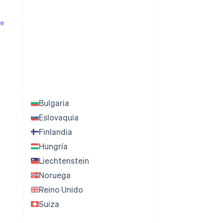
pe
Bulgaria
Eslovaquia
Finlandia
Hungría
Liechtenstein
Noruega
Reino Unido
Suiza