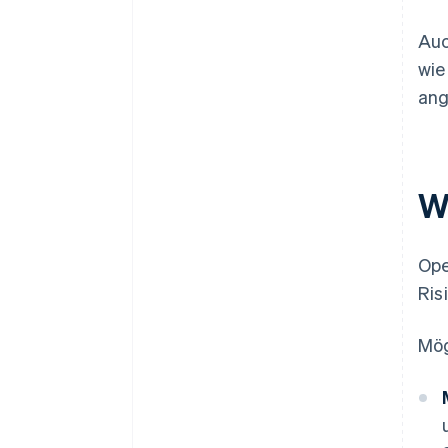
Auc
wie
ang
W
Ope
Ris
Mög