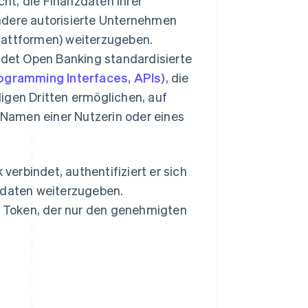
ht, die Finanzdaten ihrer
ndere autorisierte Unternehmen
lattformen) weiterzugeben.
endet Open Banking standardisierte
ogramming Interfaces, APIs)
, die
igen Dritten ermöglichen, auf
Namen einer Nutzerin oder eines
erbindet, authentifiziert er sich
dedaten weiterzugeben.
en Token, der nur den genehmigten