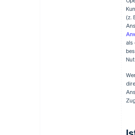
Ope
Kun
(z.
Ans
Anw
als
bes
Nut
Wen
dir
Ans
Zug
I