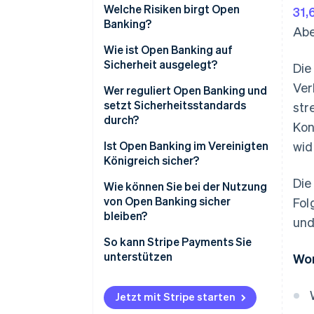
Welche Risiken birgt Open
31,
Banking?
Abe
Wie ist Open Banking auf
Sicherheit ausgelegt?
Die
Ver
Wer reguliert Open Banking und
setzt Sicherheitsstandards
str
durch?
Kon
Im Vereinigten Königreich
Ist Open Banking im Vereinigten
wid
Königreich sicher?
In der gesamten EU
Die
Wie können Sie bei der Nutzung
Anderswo auf der Welt
von Open Banking sicher
Fol
bleiben?
und
So kann Stripe Payments Sie
unterstützen
Wor
Jetzt mit Stripe starten