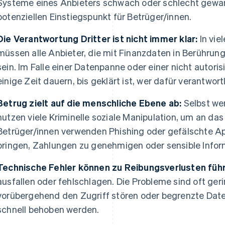
Systeme eines Anbieters schwach oder schlecht gewart
potenziellen Einstiegspunkt für Betrüger/innen.
Die Verantwortung Dritter ist nicht immer klar:
In vie
müssen alle Anbieter, die mit Finanzdaten in Berührung
sein. Im Falle einer Datenpanne oder einer nicht autori
einige Zeit dauern, bis geklärt ist, wer dafür verantwortl
Betrug zielt auf die menschliche Ebene ab:
Selbst wen
nutzen viele Kriminelle soziale Manipulation, um an da
Betrüger/innen verwenden Phishing oder gefälschte A
bringen, Zahlungen zu genehmigen oder sensible Infor
Technische Fehler können zu Reibungsverlusten füh
ausfallen oder fehlschlagen. Die Probleme sind oft ger
vorübergehend den Zugriff stören oder begrenzte Date
schnell behoben werden.