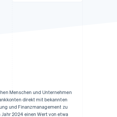
Stripe-Sessions 2026
Erfahren Sie, wie Stripe
Lösungen für die
Wirtschaftsinfrastruktur
für KI aufbaut.
Jetzt ansehen
ischen Menschen und Unternehmen
ankkonten direkt mit bekannten
ltung und Finanzmanagement zu
m Jahr 2024 einen Wert von etwa