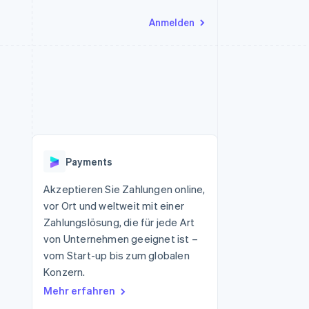
Anmelden
Ressourcen
Ecosystem
Kontakt
nd Marktplätze
Mehr
App-Integrationen
Partner
Sales-Team kontaktieren
Product roadmap
Code-Beispiele
Stripe App-Marktplatz
Partner werden
Ausblick
 Plattformen
Entwickler-Blog
 platforms
eit
API-Status
Radar
Betrugsprävention
eistungen
Payments
Atlas
onen
virtuelle Karten
Start-up-Gründung
Akzeptieren Sie Zahlungen online,
vor Ort und weltweit mit einer
Climate
CO₂-Entnahme
Zahlungslösung, die für jede Art
von Unternehmen geeignet ist –
Identity
Online-Identitätsprüfung
vom Start-up bis zum globalen
Konzern.
Mehr erfahren