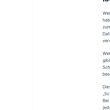
Wen
hab
zum
Dat
ver
Wen
gib
Sch
bes
Die
„Sc
Bei
jed