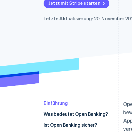
Optimierung der
Datensynchronisier
Jetzt mit Stripe starten
Autorisierungsraten
Link
Beschleunigter Bezahlvorgang
Letzte Aktualisierung: 20. November 20
Financial Connections
Verbundene Finanzdaten
Einführung
Ope
bew
Was bedeutet Open Banking?
App
Ist Open Banking sicher?
ver