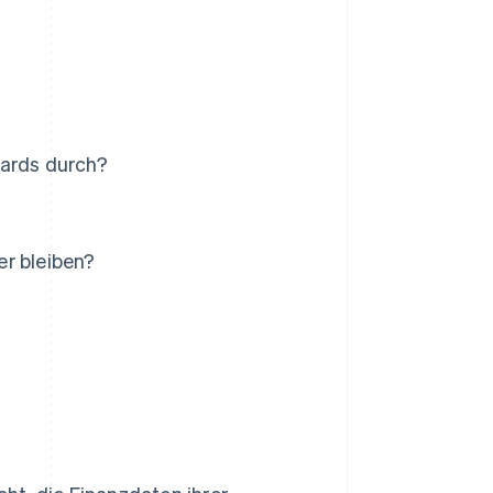
dards durch?
er bleiben?