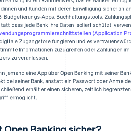
n Banking ist ein Rahmenwerk, das es Banken ermöglic
dinnen und Kunden mit deren Einwilligung sicher an a
 B. Budgetierungs-Apps, Buchhaltungstools, Zahlungsp
tatt dass jede Bank ihre Daten isoliert schützt, verw
endungsprogrammierschnittstellen (Application Pr
 digitale Zugangstore fungieren und es vertrauenswürd
timmte Informationen zuzugreifen oder Zahlungen im 
zers zu veranlassen.
n jemand eine App über Open Banking mit seiner Bank v
ekt bei seiner Bank, anstatt ein Passwort oder Anmel
chließend erhält er einen sicheren, zeitlich begrenzt
riff ermöglicht.
st Open Banking sicher?