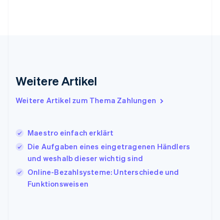
English
Griechenland
English
Indien
English
Irland
English
Italien
Weitere Artikel
Italiano
English
Japan
Weitere Artikel zum Thema Zahlungen
日本語
English
Kanada
English
Français
Maestro einfach erklärt
Kroatien
English
Italiano
Die Aufgaben eines eingetragenen Händlers
Lettland
und weshalb dieser wichtig sind
English
Online-Bezahlsysteme: Unterschiede und
Liechtenstein
Funktionsweisen
Deutsch
English
Litauen
English
Luxemburg