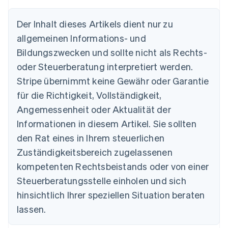
Australien
Der Inhalt dieses Artikels dient nur zu
English
allgemeinen Informations- und
Belgien
Nederlands
Français
Deutsch
English
Bildungszwecken und sollte nicht als Rechts-
Brasilien
oder Steuerberatung interpretiert werden.
Português
English
Bulgarien
Stripe übernimmt keine Gewähr oder Garantie
English
für die Richtigkeit, Vollständigkeit,
Dänemark
Angemessenheit oder Aktualität der
English
Deutschland
Informationen in diesem Artikel. Sie sollten
Deutsch
English
den Rat eines in Ihrem steuerlichen
Estland
Zuständigkeitsbereich zugelassenen
English
Festlandchina
kompetenten Rechtsbeistands oder von einer
简体中文
English
Steuerberatungsstelle einholen und sich
Finnland
English
Svenska
hinsichtlich Ihrer speziellen Situation beraten
Frankreich
lassen.
Français
English
Gibraltar