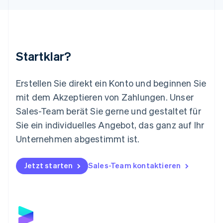
Français
Deutsch
English
Malaysia
English
简体中文
Malta
English
Startklar?
Mexiko
Español
English
Neuseeland
Erstellen Sie direkt ein Konto und beginnen Sie
English
mit dem Akzeptieren von Zahlungen. Unser
Niederlande
Nederlands
English
Sales-Team berät Sie gerne und gestaltet für
Norwegen
Sie ein individuelles Angebot, das ganz auf Ihr
English
Österreich
Unternehmen abgestimmt ist.
Deutsch
English
Polen
Jetzt starten
Sales-Team kontaktieren
English
Portugal
Português
English
Rumänien
English
Schweden