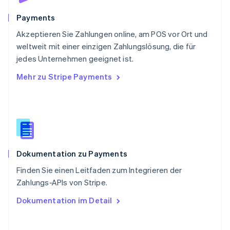
Svenska
English
Schweiz
Payments
Deutsch
Français
Italiano
English
Akzeptieren Sie Zahlungen online, am POS vor Ort und
Singapur
English
简体中文
weltweit mit einer einzigen Zahlungslösung, die für
Slowakei
jedes Unternehmen geeignet ist.
English
Mehr zu Stripe Payments
Slowenien
English
Italiano
Sonderverwaltungsregion Hongkong,
China
English
简体中文
Spanien
Español
English
Dokumentation zu Payments
Thailand
ไทย
English
Finden Sie einen Leitfaden zum Integrieren der
Tschechische Republik
Zahlungs-APIs von Stripe.
English
Ungarn
Dokumentation im Detail
English
Vereinigte Arabische Emirate
English