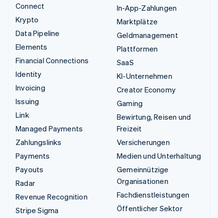
Connect
In-App-Zahlungen
Krypto
Marktplätze
Data Pipeline
Geldmanagement
Elements
Plattformen
Financial Connections
SaaS
Identity
KI-Unternehmen
Invoicing
Creator Economy
Issuing
Gaming
Link
Bewirtung, Reisen und
Managed Payments
Freizeit
Zahlungslinks
Versicherungen
Payments
Medien und Unterhaltung
Payouts
Gemeinnützige
Organisationen
Radar
Fachdienstleistungen
Revenue Recognition
Öffentlicher Sektor
Stripe Sigma