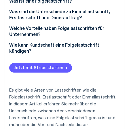
Was ist eine Folgelastschrift?
Betrugsprävention
Ecosystem
Atlas
Was sind die Unterschiede zu Einmallastschrift,
Start-up-Gründung
Partner
Erstlastschrift und Dauerauftrag?
Stripe App-Marktplatz
Climate
Welche Vorteile haben Folgelastschriften für
CO₂-Entnahme
Unternehmen?
Identity
Online-Identitätsprüfung
Wie kann Kundschaft eine Folgelastschrift
kündigen?
Jetzt mit Stripe starten
Stripe-Sessions 2026
Erfahren Sie, wie Stripe Lösungen für die W
Jetzt ansehen
Es gibt viele Arten von Lastschriften wie die
Folgelastschrift, Erstlastschrift oder Einmallastschrift.
In diesem Artikel erfahren Sie mehr über die
Unterschiede zwischen den verschiedenen
Lastschriften, was eine Folgelastschrift genau ist und
mehr über die Vor- und Nachteile dieser