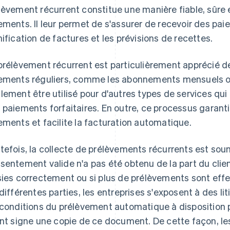
lèvement récurrent constitue une manière fiable, sûre 
ements. Il leur permet de s'assurer de recevoir des paiem
nification de factures et les prévisions de recettes.
prélèvement récurrent est particulièrement apprécié d
ements réguliers, comme les abonnements mensuels ou l
lement être utilisé pour d'autres types de services qui
 paiements forfaitaires. En outre, ce processus garanti
ements et facilite la facturation automatique.
tefois, la collecte de prélèvements récurrents est soum
sentement valide n'a pas été obtenu de la part du client
sies correctement ou si plus de prélèvements sont effe
 différentes parties, les entreprises s'exposent à des l
 conditions du prélèvement automatique à disposition pa
ent signe une copie de ce document. De cette façon, le