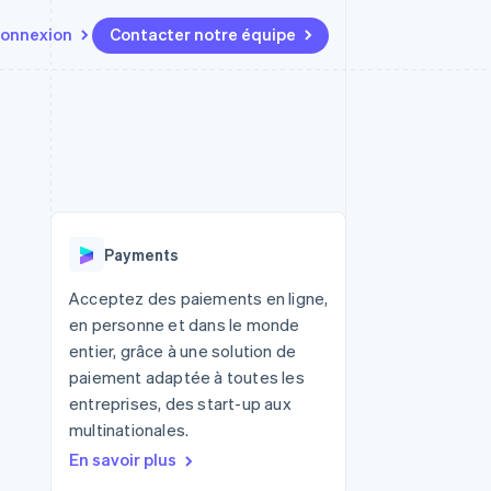
onnexion
Contacter notre équipe
Ressources
Écosystème
Contact
t marketplaces
Plus
Intégrations d'applications
Partenaires
Contacter notre équipe
Product roadmap
elle
Exemples de code
Stripe App Marketplace
Devenir partenaire
Découvrez les prochaines
r les
Blog des développeurs
évolutions
rs
État de l'API
Radar
Payments
Prévention de la fraude
ratif
Atlas
Acceptez des paiements en ligne,
Constitution de start-up
en personne et dans le monde
Climate
entier, grâce à une solution de
Élimination du carbone
paiement adaptée à toutes les
Identity
entreprises, des start-up aux
Vérification de l'identité
multinationales.
En savoir plus