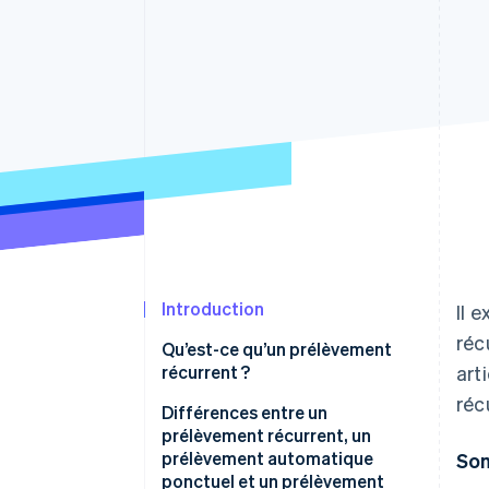
Authorization Boost
Acceptation optimisée
Link
Paiements accélérés
Financial Connections
Comptes financiers associés
Introduction
Il 
réc
Qu’est-ce qu’un prélèvement
récurrent ?
art
réc
Différences entre un
prélèvement récurrent, un
prélèvement automatique
So
ponctuel et un prélèvement