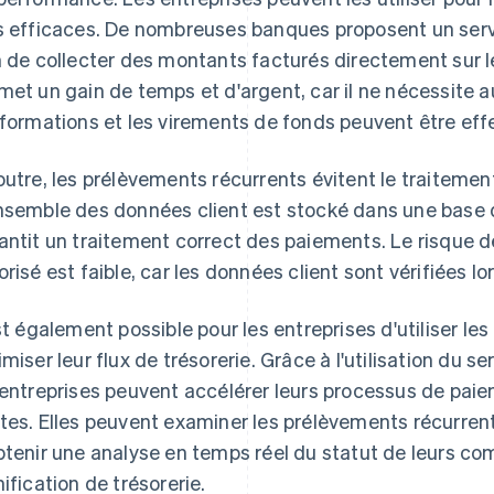
s efficaces. De nombreuses banques proposent un ser
n de collecter des montants facturés directement sur l
met un gain de temps et d'argent, car il ne nécessite 
nformations et les virements de fonds peuvent être ef
outre, les prélèvements récurrents évitent le traiteme
nsemble des données client est stocké dans une base 
antit un traitement correct des paiements. Le risque 
orisé est faible, car les données client sont vérifiées l
est également possible pour les entreprises d'utiliser l
imiser leur flux de trésorerie. Grâce à l'utilisation du
 entreprises peuvent accélérer leurs processus de paie
tes. Elles peuvent examiner les prélèvements récurrents
btenir une analyse en temps réel du statut de leurs co
nification de trésorerie.