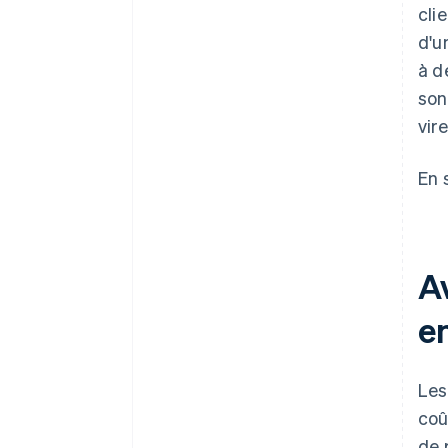
cli
d'u
à d
son
vir
En 
A
e
Les
coû
de 