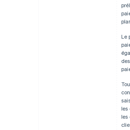
pré
pai
pla
Le 
pai
éga
des
pai
Tou
con
sai
les
les
cli