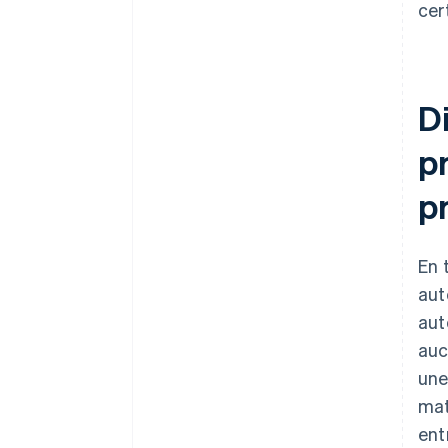
cer
D
p
p
En 
aut
aut
auc
une
mat
ent