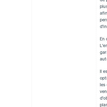
plu
afi
per
d'i
En 
L'e
gar
aut
Il 
opt
les
ven
d'o
pla