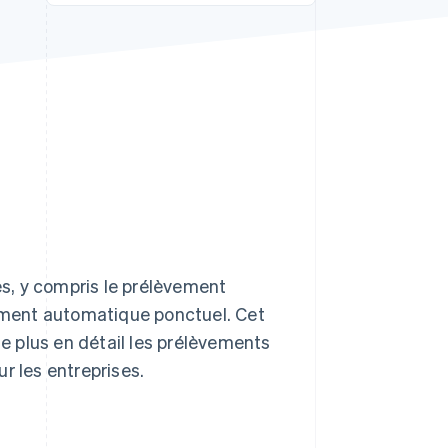
Stripe Sessions 2026
Découvrez comment
Stripe construit
l’infrastructure
économique de l’IA.
Regarder la vidéo
s, y compris le prélèvement
vement automatique ponctuel. Cet
te plus en détail les prélèvements
r les entreprises.