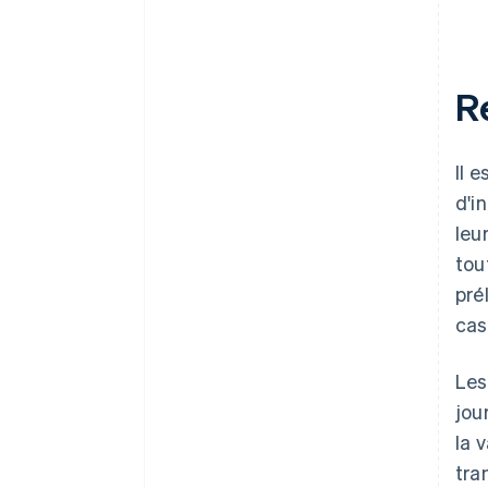
R
Il 
d'i
leu
tou
pré
cas
Les
jou
la 
tra