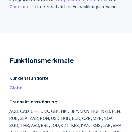
Checkout
– ohne zusätzlichen Entwicklungsaufwand.
Funktionsmerkmale
Kundenstandorte
Global
Transaktionswährung
AUD, CAD, CHF, DKK, GBP, HKD, JPY, MXN, HUF, NZD, PLN, RUB, SEK, ZAR, RON, USD, BGN, EUR, CZK, MYR, NOK, SGD, THB, AED, BRL, JOD, KZT, KES, KWD, KGS, LAK, SHP, WST, SAR, RSD, SCR, SLL, SBD, SOS, KRW, SSP, LKR, SDG, SRD, SZL, SYP, TJS, TZS, CDF, TOP, TTD, TND, TRY, TMT, UGX, UAH, UYU, UZS, VUV, VND, YER, ZMW, LBP, LSL, LRD, LYD, MOP, MKD, MWK, MVR, MUR, MDL, MNT, MAD, MZN, NAD, NPR, ANG, NIO, NGN, OMR, PKR, PAB, PGK, PYG, PEN, PHP, QAR, RWF, JMD, ILS, IQD, IRR, IDR, ISK, HNL, HTG, GYD, GNF, GIP, GHS, GEL, GMD, XPF, FJD, FKP, ETB, ERN, SVC, EGP, DOP, DJF, CUP, CRC, KMF, COP, CNY, CLP, KYD, CVE, XAF, KHR, BIF, BND, BWP, BAM, BOB, BTN, BMD, XOF, BZD, BBD, BDT, BHD, BSD, AZN, AWG, AMD, ARS, XCD, AOA, DZD, ALL, AFN, INR, BYR, QTQ, MGF, MMR, MRO,