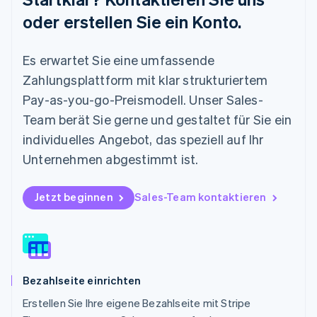
Mexiko
oder erstellen Sie ein Konto.
Español
English
Neuseeland
Es erwartet Sie eine umfassende
English
Niederlande
Zahlungsplattform mit klar strukturiertem
Nederlands
English
Pay-as-you-go-Preismodell. Unser Sales-
Norwegen
English
Team berät Sie gerne und gestaltet für Sie ein
Österreich
individuelles Angebot, das speziell auf Ihr
Deutsch
English
Polen
Unternehmen abgestimmt ist.
English
Portugal
Jetzt beginnen
Sales-Team kontaktieren
Português
English
Rumänien
English
Schweden
Svenska
English
Schweiz
Bezahlseite einrichten
Deutsch
Français
Italiano
English
Singapur
Erstellen Sie Ihre eigene Bezahlseite mit Stripe
English
简体中文