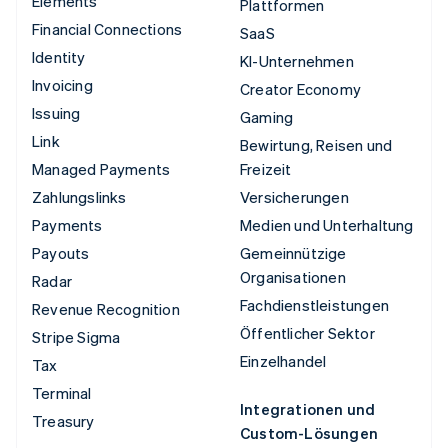
Elements
Plattformen
Financial Connections
SaaS
Identity
KI-Unternehmen
Invoicing
Creator Economy
Issuing
Gaming
Link
Bewirtung, Reisen und
Managed Payments
Freizeit
Zahlungslinks
Versicherungen
Payments
Medien und Unterhaltung
Payouts
Gemeinnützige
Organisationen
Radar
Fachdienstleistungen
Revenue Recognition
Öffentlicher Sektor
Stripe Sigma
Einzelhandel
Tax
Terminal
Integrationen und
Treasury
Custom-Lösungen