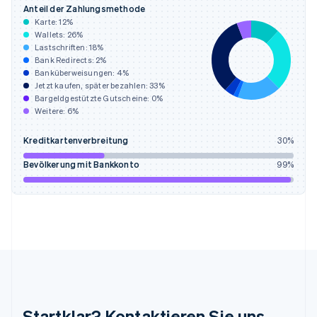
English
Anteil der Zahlungsmethode
Irland
Karte:
12
%
English
Wallets:
26
%
Italien
Lastschriften:
18
%
Italiano
English
Bank Redirects:
2
%
Japan
Banküberweisungen:
4
%
日本語
English
Jetzt kaufen, später bezahlen:
33
%
Kanada
Bargeldgestützte Gutscheine:
0
%
Weitere:
6
%
English
Français
Kroatien
Kreditkartenverbreitung
30
%
English
Italiano
Lettland
Bevölkerung mit Bankkonto
99
%
English
Liechtenstein
Deutsch
English
Litauen
English
Luxemburg
Français
Deutsch
English
Malaysia
English
简体中文
Malta
Startklar? Kontaktieren Sie uns
English