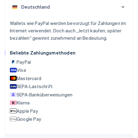
Nederlands
Français
Deutsch
English
Brasilien
Português
English
Bulgarien
Wallets wie PayPal werden bevorzugt für Zahlungen im
English
Internet verwendet. Doch auch „Jetzt kaufen, später
Dänemark
English
bezahlen“ gewinnt zunehmend an Bedeutung.
Deutschland
Deutsch
English
Beliebte Zahlungsmethoden
Estland
PayPal
English
Festlandchina
Visa
简体中文
English
Mastercard
Finnland
SEPA-Lastschrift
English
Svenska
Frankreich
SEPA-Banküberweisungen
Français
English
Klarna
Gibraltar
Apple Pay
English
Griechenland
Google Pay
English
Indien