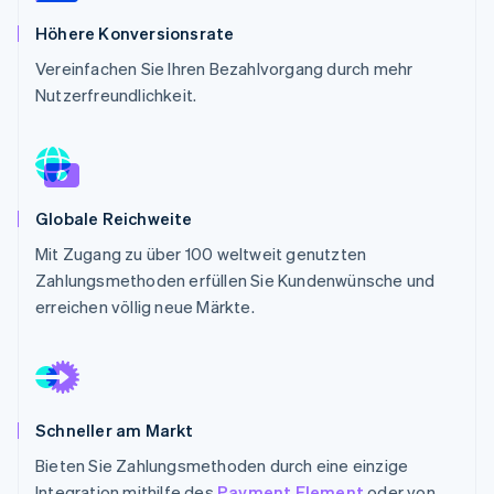
Betrugsprävention
Ecosystem
Höhere Konversionsrate
Atlas
Start-up-Gründung
Partner
Vereinfachen Sie Ihren Bezahlvorgang durch mehr
Stripe App-Marktplatz
Nutzerfreundlichkeit.
Climate
CO₂-Entnahme
Identity
Online-Identitätsprüfung
Globale Reichweite
Mit Zugang zu über 100 weltweit genutzten
Zahlungsmethoden erfüllen Sie Kundenwünsche und
Stripe-Sessions 2026
erreichen völlig neue Märkte.
Erfahren Sie, wie Stripe Lösungen für die W
Jetzt ansehen
Schneller am Markt
Bieten Sie Zahlungsmethoden durch eine einzige
Integration mithilfe des
Payment Element
oder von