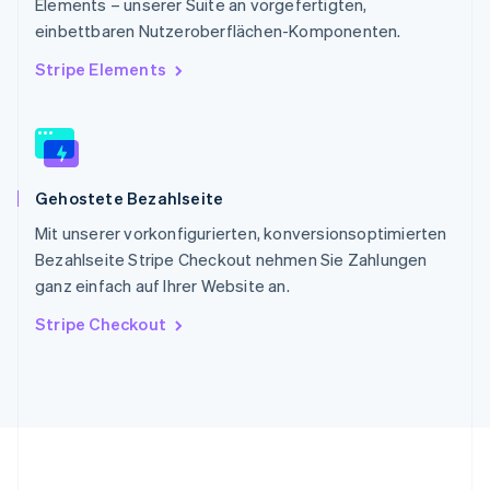
Elements – unserer Suite an vorgefertigten,
Slowakei
einbettbaren Nutzeroberflächen-Komponenten.
English
Slowenien
Stripe Elements
English
Italiano
Sonderverwaltungsregion Hongkong,
China
English
简体中文
Spanien
Gehostete Bezahlseite
Español
English
Thailand
Mit unserer vorkonfigurierten, konversionsoptimierten
ไทย
English
Bezahlseite Stripe Checkout nehmen Sie Zahlungen
Tschechische Republik
ganz einfach auf Ihrer Website an.
English
Ungarn
Stripe Checkout
English
Vereinigte Arabische Emirate
English
Vereinigte Staaten
English
Español
简体中文
Vereinigtes Königreich
English
Zypern