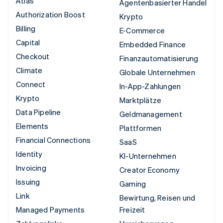
Atlas
Agentenbasierter Handel
Authorization Boost
Krypto
Billing
E-Commerce
Capital
Embedded Finance
Checkout
Finanzautomatisierung
Climate
Globale Unternehmen
Connect
In-App-Zahlungen
Krypto
Marktplätze
Data Pipeline
Geldmanagement
Elements
Plattformen
Financial Connections
SaaS
Identity
KI-Unternehmen
Invoicing
Creator Economy
Issuing
Gaming
Link
Bewirtung, Reisen und
Managed Payments
Freizeit