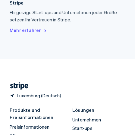
Stripe
Thailand
ไทย
English
Ehrgeizige Start-ups und Unternehmen jeder Größe
Tschechische Republik
setzen Ihr Vertrauen in Stripe.
English
Ungarn
Mehr erfahren
English
Vereinigte Arabische Emirate
English
Vereinigte Staaten
English
Español
简体中文
Vereinigtes Königreich
English
Zypern
English
Luxemburg (Deutsch)
Produkte und
Lösungen
Preisinformationen
Unternehmen
Preisinformationen
Start-ups