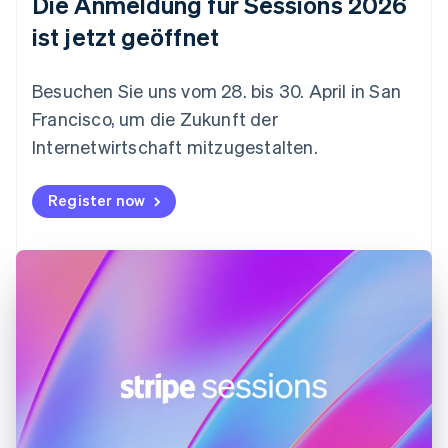
Die Anmeldung für Sessions 2026
English
Festlandchina
ist jetzt geöffnet
简体中文
English
Finnland
English
Svenska
Besuchen Sie uns vom 28. bis 30. April in San
Frankreich
Francisco, um die Zukunft der
Français
English
Gibraltar
Internetwirtschaft mitzugestalten.
English
Griechenland
Register now
English
Indien
English
Irland
English
Italien
Italiano
English
Japan
日本語
English
Kanada
English
Français
Kroatien