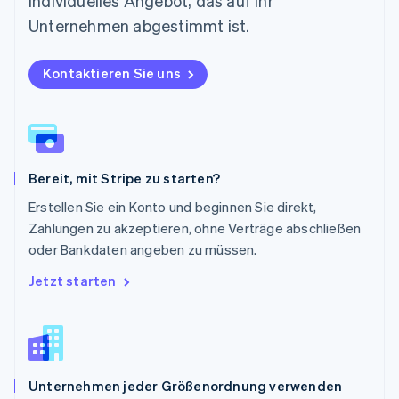
individuelles Angebot, das auf Ihr
Deutsch
English
Polen
Unternehmen abgestimmt ist.
English
Portugal
Kontaktieren Sie uns
Português
English
Rumänien
English
Schweden
Svenska
English
Schweiz
Bereit, mit Stripe zu starten?
Deutsch
Français
Italiano
English
Singapur
Erstellen Sie ein Konto und beginnen Sie direkt,
English
简体中文
Zahlungen zu akzeptieren, ohne Verträge abschließen
Slowakei
oder Bankdaten angeben zu müssen.
English
Slowenien
Jetzt starten
English
Italiano
Sonderverwaltungsregion Hongkong,
China
English
简体中文
Spanien
Unternehmen jeder Größenordnung verwenden
Español
English