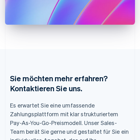
English
Italiano
Lettland
English
Liechtenstein
Deutsch
English
Litauen
English
Luxemburg
Français
Deutsch
English
Malaysia
English
简体中文
Malta
Sie möchten mehr erfahren?
English
Mexiko
Kontaktieren Sie uns.
Español
English
Neuseeland
Es erwartet Sie eine umfassende
English
Niederlande
Zahlungsplattform mit klar strukturiertem
Nederlands
English
Pay-As-You-Go-Preismodell. Unser Sales-
Norwegen
English
Team berät Sie gerne und gestaltet für Sie ein
Österreich