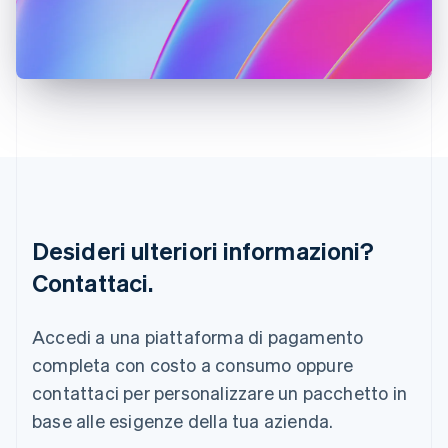
Irlanda
English
Italia
Italiano
English
Lettonia
English
Liechtenstein
Deutsch
English
Lituania
English
Lussemburgo
Français
Deutsch
English
Desideri ulteriori informazioni?
Malaysia
Contattaci.
English
简体中文
Malta
English
Accedi a una piattaforma di pagamento
Messico
Español
English
completa con costo a consumo oppure
Norvegia
contattaci per personalizzare un pacchetto in
English
Nuova Zelanda
base alle esigenze della tua azienda.
English