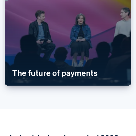
Australia
English
Austria
Deutsch
English
Belgio
The future of payments
Nederlands
Français
Deutsch
English
Brasile
Português
English
Bulgaria
English
Canada
English
Français
Cina continentale
简体中文
English
Cipro
English