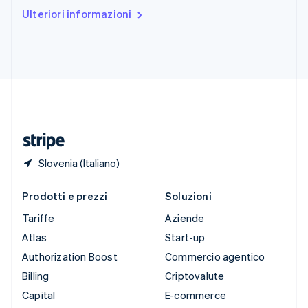
Stati Uniti
Ulteriori informazioni
English
Español
简体中文
Svezia
Svenska
English
Svizzera
Deutsch
Français
Italiano
English
Thailandia
ไทย
English
Ungheria
English
Slovenia (Italiano)
Prodotti e prezzi
Soluzioni
Tariffe
Aziende
Atlas
Start-up
Authorization Boost
Commercio agentico
Billing
Criptovalute
Capital
E-commerce