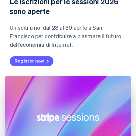
Le iscrizioni per le sessioni 2026
Croazia
English
Italiano
sono aperte
Danimarca
English
Emirati Arabi Uniti
Unisciti a noi dal 28 al 30 aprile a San
English
Francisco per contribuire a plasmare il futuro
Estonia
dell'economia di Internet.
English
Finlandia
English
Svenska
Register now
Francia
Français
English
Germania
Deutsch
English
Giappone
日本語
English
Gibilterra
English
Grecia
English
India
English