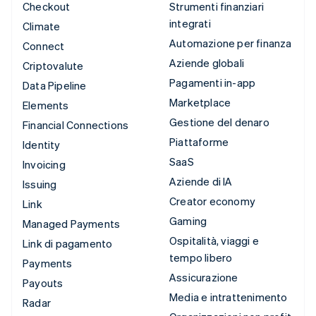
Checkout
Strumenti finanziari
integrati
Climate
Automazione per finanza
Connect
Aziende globali
Criptovalute
Pagamenti in-app
Data Pipeline
Marketplace
Elements
Gestione del denaro
Financial Connections
Piattaforme
Identity
SaaS
Invoicing
Aziende di IA
Issuing
Creator economy
Link
Gaming
Managed Payments
Ospitalità, viaggi e
Link di pagamento
tempo libero
Payments
Assicurazione
Payouts
Media e intrattenimento
Radar