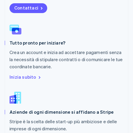
Paesi Bassi
Contattaci
Nederlands
English
Polonia
English
Portogallo
Português
English
RAS di Hong Kong, Cina
Tutto pronto per iniziare?
English
简体中文
Regno Unito
Crea un account e inizia ad accettare pagamenti senza
English
la necessità di stipulare contratti o di comunicare le tue
Repubblica Ceca
coordinate bancarie.
English
Romania
Inizia subito
English
Singapore
English
简体中文
Slovacchia
English
Aziende di ogni dimensione si affidano a Stripe
Slovenia
English
Italiano
Stripe è la scelta delle start-up più ambiziose e delle
Spagna
imprese di ogni dimensione.
Español
English