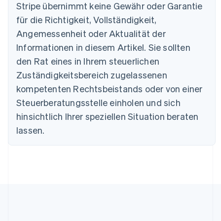
Stripe übernimmt keine Gewähr oder Garantie
Brasilien
für die Richtigkeit, Vollständigkeit,
Português
English
Bulgarien
Angemessenheit oder Aktualität der
English
Informationen in diesem Artikel. Sie sollten
Dänemark
English
den Rat eines in Ihrem steuerlichen
Deutschland
Zuständigkeitsbereich zugelassenen
Deutsch
English
Estland
kompetenten Rechtsbeistands oder von einer
English
Steuerberatungsstelle einholen und sich
Festlandchina
hinsichtlich Ihrer speziellen Situation beraten
简体中文
English
Finnland
lassen.
English
Svenska
Frankreich
Français
English
Gibraltar
English
Griechenland
English
Indien
English