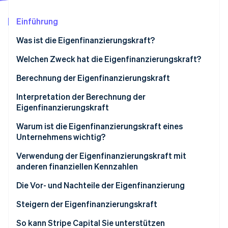
Betrugsprävention
Ecosystem
Atlas
Einführung
Start-up-Gründung
Partner
Stripe App-Marktplatz
Was ist die Eigenfinanzierungskraft?
Climate
CO₂-Entnahme
Was ist der Unterschied zwischen
Welchen Zweck hat die Eigenfinanzierungskraft?
Identity
Eigenfinanzierungskraft und Liquiditätsbestand?
Berechnung der Eigenfinanzierungskraft
Online-Identitätsprüfung
Was ist der Unterschied zwischen
Wichtige Berechnungen
Interpretation der Berechnung der
Eigenfinanzierungskraft und
Eigenfinanzierungskraft
Bruttobetriebsüberschuss?
Was ist ein guter Wert für die
Warum ist die Eigenfinanzierungskraft eines
Was ist der Unterschied zwischen
Eigenfinanzierungskraft?
Unternehmens wichtig?
Stripe-Sessions 2026
Eigenfinanzierungskraft und Eigenfinanzierung?
Erfahren Sie, wie Stripe Lösungen für die Wirts
Verwendung der Eigenfinanzierungskraft mit
Jetzt ansehen
anderen finanziellen Kennzahlen
Die Vor- und Nachteile der Eigenfinanzierung
Steigern der Eigenfinanzierungskraft
So kann Stripe Capital Sie unterstützen