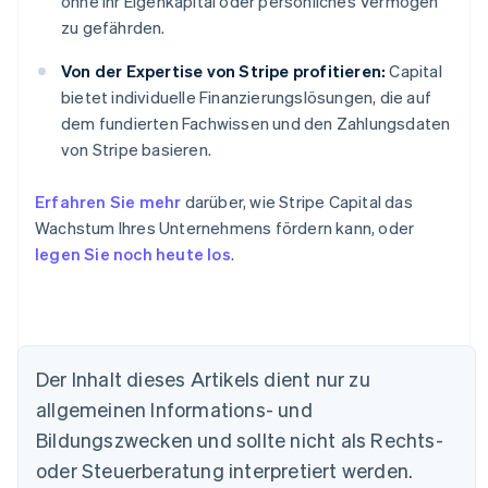
ohne Ihr Eigenkapital oder persönliches Vermögen
zu gefährden.
Von der Expertise von Stripe profitieren:
Capital
bietet individuelle Finanzierungslösungen, die auf
dem fundierten Fachwissen und den Zahlungsdaten
von Stripe basieren.
Erfahren Sie mehr
darüber, wie Stripe Capital das
Wachstum Ihres Unternehmens fördern kann, oder
legen Sie noch heute los
.
Der Inhalt dieses Artikels dient nur zu
allgemeinen Informations- und
Australien
Bildungszwecken und sollte nicht als Rechts-
English
Belgien
oder Steuerberatung interpretiert werden.
Nederlands
Français
Deutsch
English