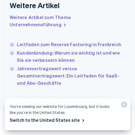
Weitere Artikel
Irland
English
Italien
Weitere Artikel zum Thema
Italiano
English
Unternehmensführung
Japan
日本語
English
Kanada
Leitfaden zum Reverse Factoring in Frankreich
English
Français
Kundenbindung: Warum sie wichtig ist und wie
Kroatien
English
Italiano
Sie sie verbessern können
Lettland
Jahresvertragswert versus
English
Gesamtvertragswert: Ein Leitfaden für SaaS-
Liechtenstein
und Abo-Geschäfte
Deutsch
English
Litauen
English
Luxemburg
You’re viewing our website for Luxembourg, but it looks
Français
Deutsch
English
like you’re in the United States.
Malaysia
Switch to the United States site
English
简体中文
Malta
English