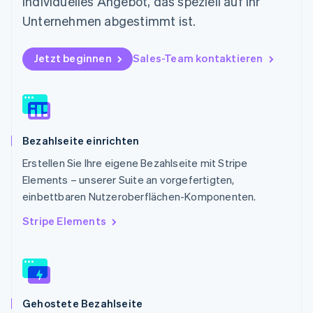
individuelles Angebot, das speziell auf Ihr
Deutsch
English
Polen
Unternehmen abgestimmt ist.
English
Portugal
Jetzt beginnen
Sales-Team kontaktieren
Português
English
Rumänien
English
Schweden
Svenska
English
Schweiz
Bezahlseite einrichten
Deutsch
Français
Italiano
English
Singapur
Erstellen Sie Ihre eigene Bezahlseite mit Stripe
English
简体中文
Elements – unserer Suite an vorgefertigten,
Slowakei
einbettbaren Nutzeroberflächen-Komponenten.
English
Slowenien
Stripe Elements
English
Italiano
Sonderverwaltungsregion Hongkong,
China
English
简体中文
Spanien
Gehostete Bezahlseite
Español
English