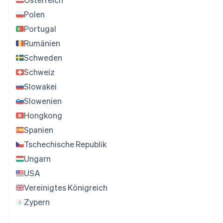
Polen
Portugal
Rumänien
Schweden
Schweiz
Slowakei
Slowenien
Hongkong
Spanien
Tschechische Republik
Ungarn
USA
Vereinigtes Königreich
Zypern