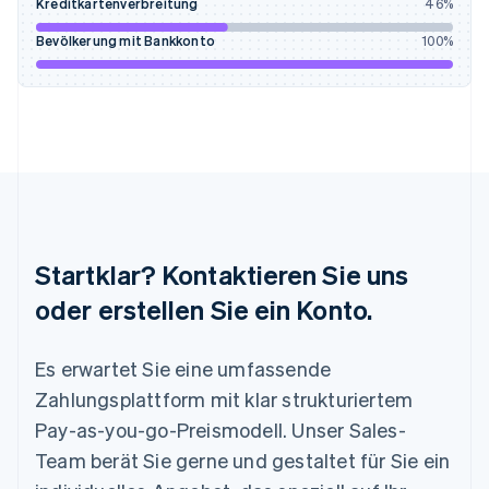
Kreditkartenverbreitung
46
%
English
Italiano
Lettland
Bevölkerung mit Bankkonto
100
%
English
Liechtenstein
Deutsch
English
Litauen
English
Luxemburg
Français
Deutsch
English
Malaysia
English
简体中文
Malta
Startklar? Kontaktieren Sie uns
English
Mexiko
oder erstellen Sie ein Konto.
Español
English
Neuseeland
Es erwartet Sie eine umfassende
English
Niederlande
Zahlungsplattform mit klar strukturiertem
Nederlands
English
Pay-as-you-go-Preismodell. Unser Sales-
Norwegen
English
Team berät Sie gerne und gestaltet für Sie ein
Österreich