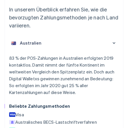
In unserem Überblick erfahren Sie, wie die
bevorzugten Zahlungsmethoden je nach Land
variieren.
Australien
83 % der POS-Zahlungen in Australien erfolgten 2019
English
kontaktlos. Damit nimmt der fünfte Kontinent im
Belgien
weltweiten Vergleich den Spitzenplatz ein. Doch auch
Nederlands
Français
Deutsch
English
Brasilien
Digital Walletxs gewinnen zunehmend an Bedeutung:
Português
English
So erfolgten im Jahr 2020 gut 25 % aller
Bulgarien
Kartenzahlungen auf diese Weise.
English
Dänemark
Beliebte Zahlungsmethoden
English
Deutschland
Visa
Deutsch
English
Australisches BECS-Lastschriftverfahren
Estland