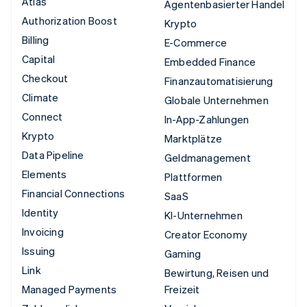
Atlas
Agentenbasierter Handel
Authorization Boost
Krypto
Billing
E-Commerce
Capital
Embedded Finance
Checkout
Finanzautomatisierung
Climate
Globale Unternehmen
Connect
In-App-Zahlungen
Krypto
Marktplätze
Data Pipeline
Geldmanagement
Elements
Plattformen
Financial Connections
SaaS
Identity
KI-Unternehmen
Invoicing
Creator Economy
Issuing
Gaming
Link
Bewirtung, Reisen und
Managed Payments
Freizeit