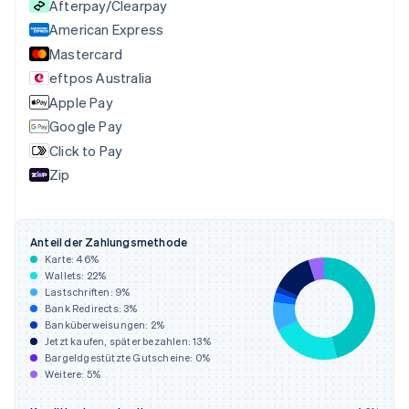
Afterpay/Clearpay
English
Festlandchina
American Express
简体中文
English
Mastercard
Finnland
eftpos Australia
English
Svenska
Frankreich
Apple Pay
Français
English
Google Pay
Gibraltar
Click to Pay
English
Griechenland
Zip
English
Indien
English
Anteil der Zahlungsmethode
Irland
Karte:
46
%
English
Wallets:
22
%
Italien
Lastschriften:
9
%
Italiano
English
Bank Redirects:
3
%
Japan
Banküberweisungen:
2
%
日本語
English
Jetzt kaufen, später bezahlen:
13
%
Kanada
Bargeldgestützte Gutscheine:
0
%
Weitere:
5
%
English
Français
Kroatien