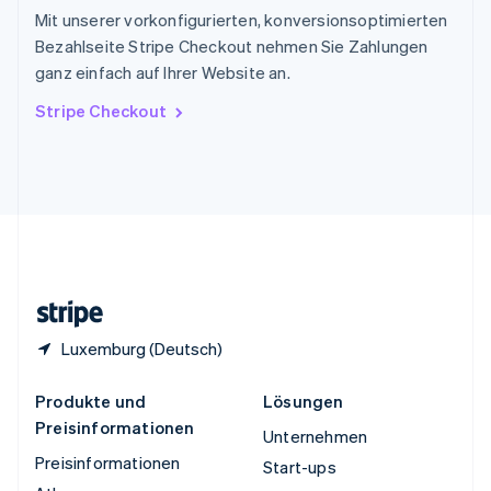
Thailand
Mit unserer vorkonfigurierten, konversionsoptimierten
ไทย
English
Bezahlseite Stripe Checkout nehmen Sie Zahlungen
Tschechische Republik
ganz einfach auf Ihrer Website an.
English
Ungarn
Stripe Checkout
English
Vereinigte Arabische Emirate
English
Vereinigte Staaten
English
Español
简体中文
Vereinigtes Königreich
English
Zypern
English
Luxemburg (Deutsch)
Produkte und
Lösungen
Preisinformationen
Unternehmen
Preisinformationen
Start-ups