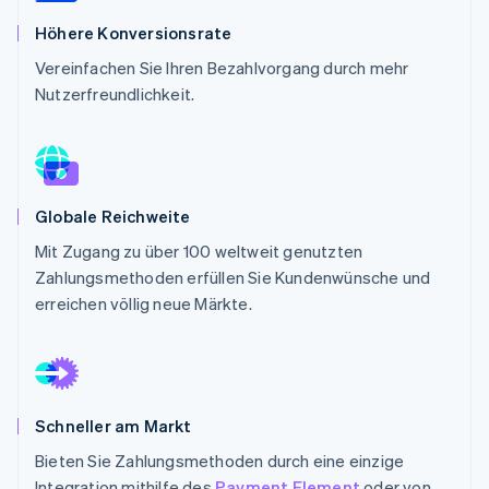
Betrugsprävention
Ecosystem
Höhere Konversionsrate
Atlas
Start-up-Gründung
Partner
Vereinfachen Sie Ihren Bezahlvorgang durch mehr
Stripe App-Marktplatz
Nutzerfreundlichkeit.
Climate
CO₂-Entnahme
Identity
Online-Identitätsprüfung
Globale Reichweite
Mit Zugang zu über 100 weltweit genutzten
Zahlungsmethoden erfüllen Sie Kundenwünsche und
Stripe-Sessions 2026
erreichen völlig neue Märkte.
Erfahren Sie, wie Stripe Lösungen für die Wirts
Jetzt ansehen
Schneller am Markt
Bieten Sie Zahlungsmethoden durch eine einzige
Integration mithilfe des
Payment Element
oder von