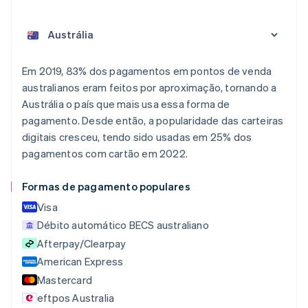
Em 2019, 83% dos pagamentos em pontos de venda
australianos eram feitos por aproximação, tornando a
Alemanha
Austrália o país que mais usa essa forma de
Deutsch
English
pagamento. Desde então, a popularidade das carteiras
Austrália
digitais cresceu, tendo sido usadas em 25% dos
English
Áustria
pagamentos com cartão em 2022.
Deutsch
English
Bélgica
Formas de pagamento populares
Nederlands
Français
Deutsch
English
Brasil
Visa
Português
English
Débito automático BECS australiano
Bulgária
Afterpay/Clearpay
English
American Express
Canadá
English
Français
Mastercard
China continental
eftpos Australia
简体中文
English