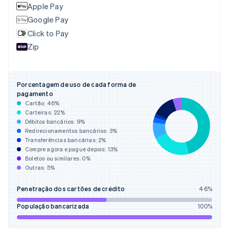
Apple Pay
Chipre
English
Google Pay
Croácia
Click to Pay
English
Italiano
Zip
Dinamarca
English
Emirados Árabes Unidos
English
Porcentagem de uso de cada forma de
Eslováquia
pagamento
English
Cartão:
46
%
Eslovênia
Carteiras:
22
%
Débitos bancários:
9
%
English
Italiano
Redirecionamentos bancários:
3
%
Espanha
Transferências bancárias:
2
%
Español
English
Compre agora e pague depois:
13
%
Estados Unidos
Boletos ou similares:
0
%
English
Español
简体中文
Outras:
5
%
Estônia
English
Penetração dos cartões de crédito
46
%
Finlândia
English
Svenska
População bancarizada
100
%
França
Français
English