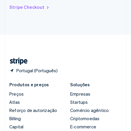
Romênia
Stripe Checkout
English
Singapura
English
简体中文
Suécia
Svenska
English
Suíça
Deutsch
Français
Italiano
English
Tailândia
ไทย
English
Portugal (Português)
Produtos e preços
Soluções
Preços
Empresas
Atlas
Startups
Reforço de autorização
Comércio agêntico
Billing
Criptomoedas
Capital
E-commerce