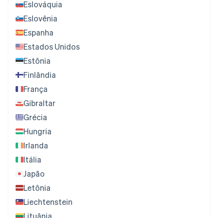
Eslováquia
Eslovênia
Espanha
Estados Unidos
Estônia
Finlândia
França
Gibraltar
Grécia
Hungria
Irlanda
Itália
Japão
Letônia
Liechtenstein
Lituânia