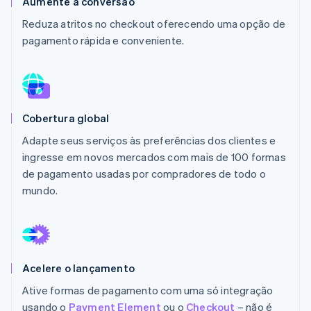
Aumente a conversão
Veja o que está chegando
Reduza atritos no checkout oferecendo uma opção de
Radar
Ecossistema
pagamento rápida e conveniente.
Prevenção de fraudes
Parceiros
Atlas
Stripe App Marketplace
Incorporação de startups
Climate
Remoção de carbono
Cobertura global
Identity
Adapte seus serviços às preferências dos clientes e
Verificação de identidade
ingresse em novos mercados com mais de 100 formas
de pagamento usadas por compradores de todo o
mundo.
Stripe Sessions 2026
Veja como a Stripe está construindo a infraestrutura econ
Assista agora
Acelere o lançamento
Ative formas de pagamento com uma só integração
usando o
Payment Element
ou o
Checkout
– não é