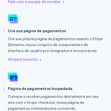
Fale com a equipe de vendas
Malásia
English
简体中文
Malta
English
México
Español
English
Crie sua página de pagamentos
Noruega
English
Crie sua própria página de pagamentos usando o Stripe
Nova Zelândia
Elements, nosso conjunto de componentes de
English
interface de usuário pré-integrados e incorporáveis.
Países Baixos
Nederlands
English
Stripe Elements
Polônia
English
Portugal
Português
English
RAE de Hong Kong, China
Página de pagamentos hospedada
English
简体中文
Reino Unido
Comece a receber pagamentos diretamente em seu
English
site com o Stripe Checkout, nossa página de
República Tcheca
pagamentos otimizada para conversão.
English