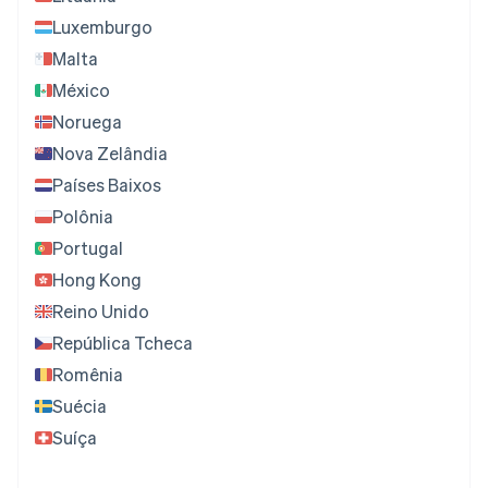
Luxemburgo
Malta
México
Noruega
Nova Zelândia
Países Baixos
Polônia
Portugal
Hong Kong
Reino Unido
República Tcheca
Romênia
Suécia
Suíça