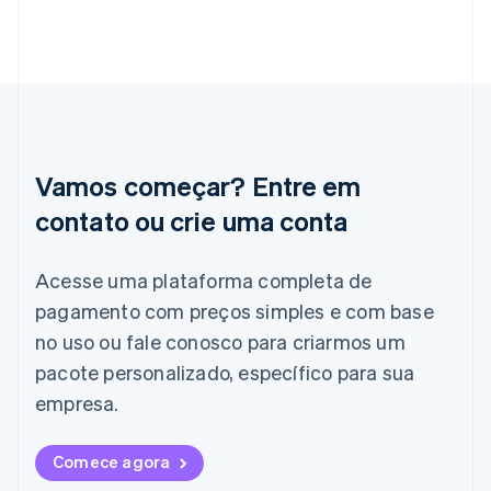
Gibraltar
English
Grécia
English
Hungria
English
Índia
English
Vamos começar? Entre em
Irlanda
English
contato ou crie uma conta
Itália
Italiano
English
Acesse uma plataforma completa de
Japão
pagamento com preços simples e com base
日本語
English
Letônia
no uso ou fale conosco para criarmos um
English
pacote personalizado, específico para sua
Liechtenstein
Deutsch
English
empresa.
Lituânia
English
Comece agora
Luxemburgo
Français
Deutsch
English