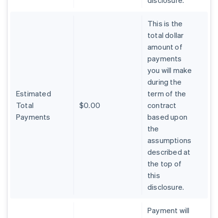
disclosure.
This is the
total dollar
amount of
payments
you will make
during the
Estimated
term of the
Total
$0.00
contract
Payments
based upon
the
assumptions
described at
the top of
this
disclosure.
Australien
Payment will
English