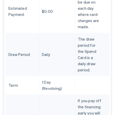
Belgien
be due on
Nederlands
Français
Deutsch
English
Estimated
each day
Brasilien
$0.00
Payment
where card
Português
English
charges are
Bulgarien
made.
English
Dänemark
English
The draw
Deutschland
period for
Deutsch
English
the Spend
Estland
Draw Period
Daily
Card is a
English
Festlandchina
daily draw
简体中文
English
period.
Finnland
English
Svenska
1 Day
Frankreich
Term
(Revolving)
Français
English
Gibraltar
English
If you pay off
Griechenland
the financing
English
early you will