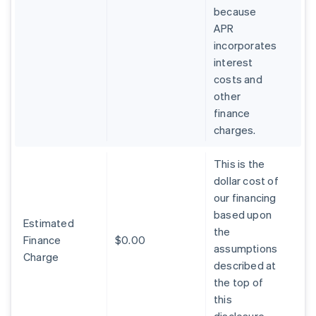
because
APR
incorporates
interest
costs and
other
finance
charges.
This is the
dollar cost of
our financing
based upon
Estimated
the
Finance
$0.00
assumptions
Charge
described at
the top of
this