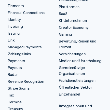
Elements
Plattformen
Financial Connections
SaaS
Identity
KI-Unternehmen
Invoicing
Creator Economy
Issuing
Gaming
Link
Bewirtung, Reisen und
Managed Payments
Freizeit
Zahlungslinks
Versicherungen
Payments
Medien und Unterhaltung
Payouts
Gemeinnützige
Organisationen
Radar
Fachdienstleistungen
Revenue Recognition
Öffentlicher Sektor
Stripe Sigma
Einzelhandel
Tax
Terminal
Integrationen und
Treasury