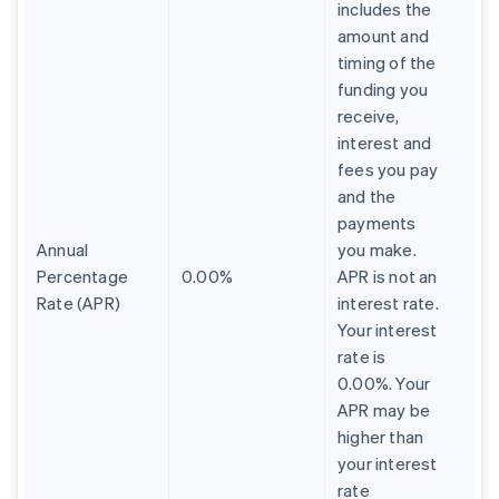
includes the
amount and
timing of the
funding you
receive,
interest and
fees you pay
and the
payments
Annual
you make.
Percentage
0.00%
APR is not an
Rate (APR)
interest rate.
Your interest
rate is
0.00%. Your
APR may be
higher than
your interest
rate