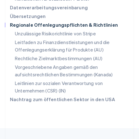
English
简体中文
Datenverarbeitungsvereinbarung
Slowakei
Übersetzungen
English
Regionale Offenlegungspflichten & Richtlinien
Slowenien
English
Italiano
Unzulässige Risikorichtlinie von Stripe
Sonderverwaltungsregion Hongkong,
Leitfaden zu Finanzdienstleistungen und die
China
Offenlegungserklärung für Produkte (AU)
English
简体中文
Spanien
Rechtliche Zielmarktbestimmungen (AU)
Español
English
Vorgeschriebene Angaben gemäß den
Thailand
aufsichtsrechtlichen Bestimmungen (Kanada)
ไทย
English
Tschechische Republik
Leitlinien zur sozialen Verantwortung von
English
Unternehmen (CSR) (IN)
Ungarn
Nachtrag zum öffentlichen Sektor in den USA
English
Vereinigte Arabische Emirate
English
Vereinigte Staaten
English
Español
简体中文
Vereinigtes Königreich
English