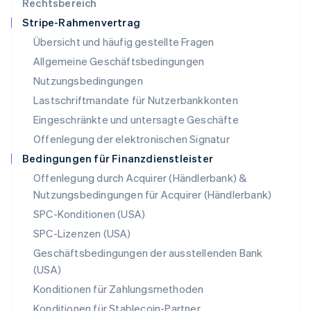
Rechtsbereich
English
Stripe-Rahmenvertrag
Mexiko
Übersicht und häufig gestellte Fragen
Español
English
Neuseeland
Allgemeine Geschäftsbedingungen
English
Nutzungsbedingungen
Niederlande
Lastschriftmandate für Nutzerbankkonten
Nederlands
English
Norwegen
Eingeschränkte und untersagte Geschäfte
English
Offenlegung der elektronischen Signatur
Österreich
Deutsch
English
Bedingungen für Finanzdienstleister
Polen
Offenlegung durch Acquirer (Händlerbank) &
English
Nutzungsbedingungen für Acquirer (Händlerbank)
Portugal
Português
English
SPC-Konditionen (USA)
Rumänien
SPC-Lizenzen (USA)
English
Schweden
Geschäftsbedingungen der ausstellenden Bank
Svenska
English
(USA)
Schweiz
Konditionen für Zahlungsmethoden
Deutsch
Français
Italiano
English
Singapur
Konditionen für Stablecoin-Partner