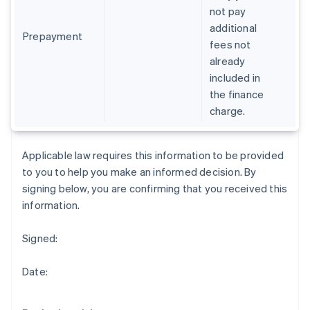
Indien
not pay
English
additional
Irland
Prepayment
fees not
English
Italien
already
Italiano
English
included in
Japan
the finance
日本語
English
charge.
Kanada
English
Français
Kroatien
Applicable law requires this information to be provided
English
Italiano
Lettland
to you to help you make an informed decision. By
English
signing below, you are confirming that you received this
Liechtenstein
information.
Deutsch
English
Litauen
Signed:
English
Luxemburg
Français
Deutsch
English
Date:
Malaysia
English
简体中文
Malta