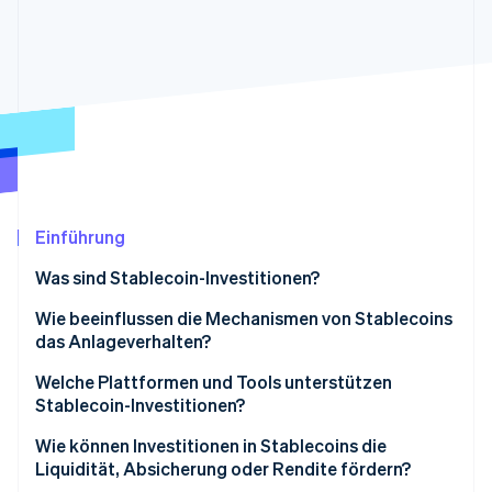
Betrugsprävention
Ecosystem
Atlas
Start-up-Gründung
Partner
Stripe App-Marktplatz
Climate
CO₂-Entnahme
Einführung
Stripe-Sessions 2026
Erfahren Sie, wie Stripe Lösungen für die Wirtschaft
Was sind Stablecoin-Investitionen?
Jetzt ansehen
Wie beeinflussen die Mechanismen von Stablecoins
das Anlageverhalten?
Fiat-gestützte Stablecoins
Welche Plattformen und Tools unterstützen
Stablecoin-Investitionen?
Krypto-besicherte Stablecoins
Wie können Investitionen in Stablecoins die
Algorithmische Stablecoins
Liquidität, Absicherung oder Rendite fördern?