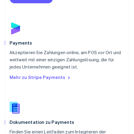
Portugal
Português
English
Rumänien
English
Schweden
Svenska
English
Schweiz
Payments
Deutsch
Français
Italiano
English
Akzeptieren Sie Zahlungen online, am POS vor Ort und
Singapur
English
简体中文
weltweit mit einer einzigen Zahlungslösung, die für
Slowakei
jedes Unternehmen geeignet ist.
English
Mehr zu Stripe Payments
Slowenien
English
Italiano
Sonderverwaltungsregion Hongkong,
China
English
简体中文
Spanien
Español
English
Dokumentation zu Payments
Thailand
ไทย
English
Finden Sie einen Leitfaden zum Integrieren der