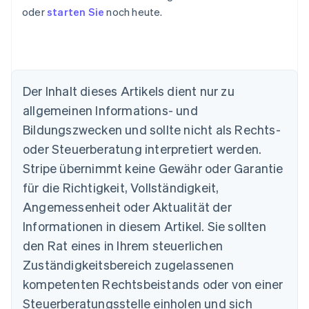
oder
starten Sie
noch heute.
Der Inhalt dieses Artikels dient nur zu
Australien
allgemeinen Informations- und
English
Belgien
Bildungszwecken und sollte nicht als Rechts-
Nederlands
Français
Deutsch
English
oder Steuerberatung interpretiert werden.
Brasilien
Stripe übernimmt keine Gewähr oder Garantie
Português
English
Bulgarien
für die Richtigkeit, Vollständigkeit,
English
Angemessenheit oder Aktualität der
Dänemark
Informationen in diesem Artikel. Sie sollten
English
Deutschland
den Rat eines in Ihrem steuerlichen
Deutsch
English
Zuständigkeitsbereich zugelassenen
Estland
English
kompetenten Rechtsbeistands oder von einer
Festlandchina
Steuerberatungsstelle einholen und sich
简体中文
English