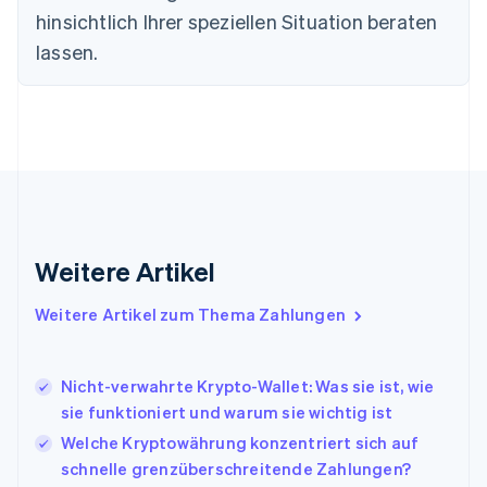
Finnland
hinsichtlich Ihrer speziellen Situation beraten
English
Svenska
lassen.
Frankreich
Français
English
Gibraltar
English
Griechenland
English
Indien
English
Irland
Weitere Artikel
English
Italien
Italiano
English
Weitere Artikel zum Thema Zahlungen
Japan
日本語
English
Kanada
Nicht-verwahrte Krypto-Wallet: Was sie ist, wie
English
Français
sie funktioniert und warum sie wichtig ist
Kroatien
English
Italiano
Welche Kryptowährung konzentriert sich auf
Lettland
schnelle grenzüberschreitende Zahlungen?
English