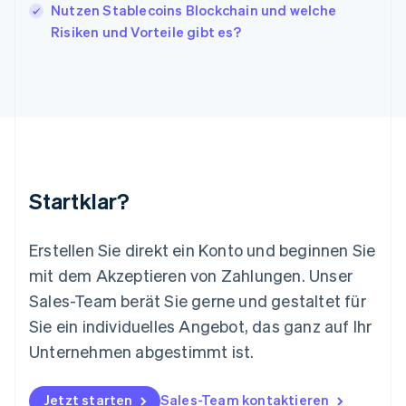
Nutzen Stablecoins Blockchain und welche
Liechtenstein
Risiken und Vorteile gibt es?
Deutsch
English
Litauen
English
Luxemburg
Français
Deutsch
English
Malaysia
English
简体中文
Malta
English
Startklar?
Mexiko
Español
English
Neuseeland
Erstellen Sie direkt ein Konto und beginnen Sie
English
mit dem Akzeptieren von Zahlungen. Unser
Niederlande
Nederlands
English
Sales-Team berät Sie gerne und gestaltet für
Norwegen
Sie ein individuelles Angebot, das ganz auf Ihr
English
Österreich
Unternehmen abgestimmt ist.
Deutsch
English
Polen
Jetzt starten
Sales-Team kontaktieren
English