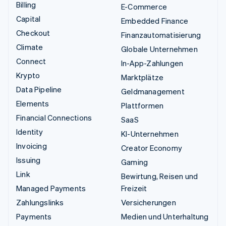
Billing
E-Commerce
Capital
Embedded Finance
Checkout
Finanzautomatisierung
Climate
Globale Unternehmen
Connect
In-App-Zahlungen
Krypto
Marktplätze
Data Pipeline
Geldmanagement
Elements
Plattformen
Financial Connections
SaaS
Identity
KI-Unternehmen
Invoicing
Creator Economy
Issuing
Gaming
Link
Bewirtung, Reisen und
Managed Payments
Freizeit
Zahlungslinks
Versicherungen
Payments
Medien und Unterhaltung