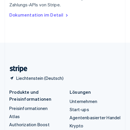
Tschechische Republik
Zahlungs-APIs von Stripe.
English
Ungarn
Dokumentation im Detail
English
Vereinigte Arabische Emirate
English
Vereinigte Staaten
English
Español
简体中文
Vereinigtes Königreich
English
Zypern
English
Liechtenstein (Deutsch)
Produkte und
Lösungen
Preisinformationen
Unternehmen
Preisinformationen
Start-ups
Atlas
Agentenbasierter Handel
Authorization Boost
Krypto