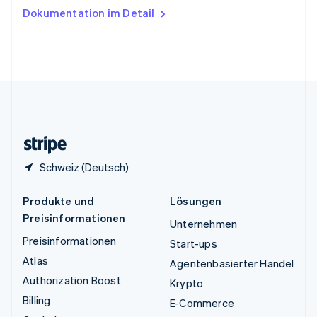
Ungarn
Dokumentation im Detail
English
Vereinigte Arabische Emirate
English
Vereinigte Staaten
English
Español
简体中文
Vereinigtes Königreich
English
Zypern
English
Schweiz (Deutsch)
Produkte und
Lösungen
Preisinformationen
Unternehmen
Preisinformationen
Start-ups
Atlas
Agentenbasierter Handel
Authorization Boost
Krypto
Billing
E-Commerce