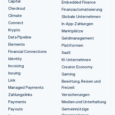
Capital
Embedded Finance
Checkout
Finanzautomatisierung
Climate
Globale Unternehmen
Connect
In-App-Zahlungen
Krypto
Marktplätze
Data Pipeline
Geldmanagement
Elements
Plattformen
Financial Connections
SaaS
Identity
KI-Unternehmen
Invoicing
Creator Economy
Issuing
Gaming
Link
Bewirtung, Reisen und
Managed Payments
Freizeit
Zahlungslinks
Versicherungen
Payments
Medien und Unterhaltung
Payouts
Gemeinnützige
Organisationen