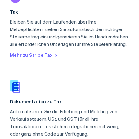
Português
English
Rumänien
Tax
English
Schweden
Bleiben Sie auf dem Laufenden über Ihre
Svenska
English
Meldepflichten, ziehen Sie automatisch den richtigen
Schweiz
Steuerbetrag ein und generieren Sie im Handumdrehen
Deutsch
Français
Italiano
English
alle erforderlichen Unterlagen für Ihre Steuererklärung.
Singapur
English
简体中文
Mehr zu Stripe Tax
Slowakei
English
Slowenien
English
Italiano
Sonderverwaltungsregion Hongkong,
China
English
简体中文
Dokumentation zu Tax
Spanien
Español
English
Automatisieren Sie die Erhebung und Meldung von
Thailand
Verkaufssteuern, USt. und GST für all Ihre
ไทย
English
Transaktionen – es stehen Integrationen mit wenig
Tschechische Republik
oder ganz ohne Code zur Verfügung.
English