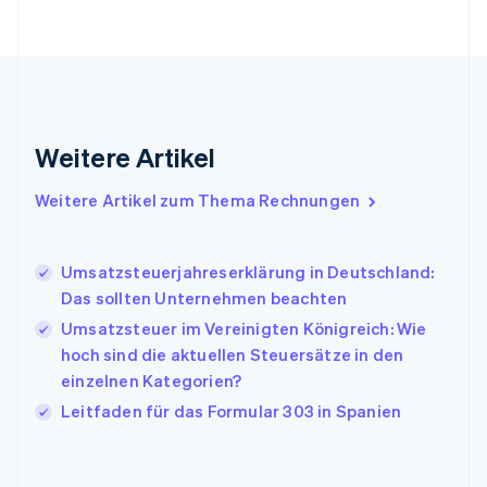
English
Svenska
Frankreich
Français
English
Gibraltar
English
Griechenland
English
Weitere Artikel
Indien
English
Weitere Artikel zum Thema Rechnungen
Irland
English
Italien
Umsatzsteuerjahreserklärung in Deutschland:
Italiano
English
Japan
Das sollten Unternehmen beachten
日本語
English
Umsatzsteuer im Vereinigten Königreich: Wie
Kanada
hoch sind die aktuellen Steuersätze in den
English
Français
einzelnen Kategorien?
Kroatien
English
Italiano
Leitfaden für das Formular 303 in Spanien
Lettland
English
Liechtenstein