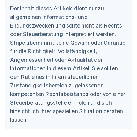
Der Inhalt dieses Artikels dient nur zu
allgemeinen Informations- und
Bildungszwecken und sollte nicht als Rechts-
oder Steuerberatung interpretiert werden.
Australien
English
Stripe übernimmt keine Gewähr oder Garantie
Belgien
für die Richtigkeit, Vollständigkeit,
Nederlands
Français
Deutsch
English
Brasilien
Angemessenheit oder Aktualität der
Português
English
Informationen in diesem Artikel. Sie sollten
Bulgarien
den Rat eines in Ihrem steuerlichen
English
Dänemark
Zuständigkeitsbereich zugelassenen
English
kompetenten Rechtsbeistands oder von einer
Deutschland
Steuerberatungsstelle einholen und sich
Deutsch
English
Estland
hinsichtlich Ihrer speziellen Situation beraten
English
lassen.
Festlandchina
简体中文
English
Finnland