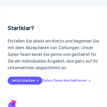
Deutsch
English
Litauen
English
Luxemburg
Français
Deutsch
English
Malaysia
Startklar?
English
简体中文
Malta
English
Erstellen Sie direkt ein Konto und beginnen Sie
Mexiko
mit dem Akzeptieren von Zahlungen. Unser
Español
English
Sales-Team berät Sie gerne und gestaltet für
Neuseeland
Sie ein individuelles Angebot, das ganz auf Ihr
English
Niederlande
Unternehmen abgestimmt ist.
Nederlands
English
Norwegen
English
Jetzt starten
Sales-Team kontaktieren
Österreich
Deutsch
English
Polen
English
Portugal