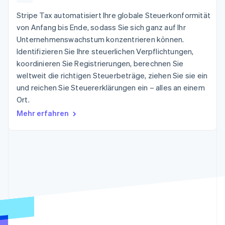
Data Pipeline
Geldmanagement
Marktplatz auf
Zugriff auf mehr als
Datensynchronisierung
Stripe Tax automatisiert Ihre globale Steuerkonformität
Produkt-Roadmap
Plattformen
Grundlagen der
125
Stripe Sessions
SaaS
Abonnementverwaltung
von Anfang bis Ende, sodass Sie sich ganz auf Ihr
Terminal
Karriere
Unternehmenswachstum konzentrieren können.
Zahlungen vor Ort
Newsroom
So setzen Sie
Authorization
Identifizieren Sie Ihre steuerlichen Verpflichtungen,
Stripe Press
nutzungsbasierte
Boost
Abrechnung um
koordinieren Sie Registrierungen, berechnen Sie
Nach Branche
Optimierung der
Stablecoin-gestützte
weltweit die richtigen Steuerbeträge, ziehen Sie sie ein
Autorisierungsraten
Karten ausgeben: So
Link
und reichen Sie Steuererklärungen ein – alles an einem
KI-Unternehmen
Kontakt
geht´s
Beschleunigter
Creator Economy
Bereitstellung und
Ort.
Bezahlvorgang
Gaming
Verwaltung von
Sales-Team
Mehr erfahren
Financial
Bewirtung, Reisen und
Diensten mit Agenten
kontaktieren
Connections
Freizeit
Partner werden
Verbundene
Versicherungen
Medien und
Finanzdaten
Unterhaltung
Ressourcen
Gemeinnützige
Organisationen
Fachdienstleistungen
App-Integrationen
Mehr
Öffentlicher Sektor
Code-Beispiele
Product roadmap
Einzelhandel
Entwickler-Blog
Ausblick
API-Status
Radar