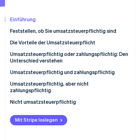
Betrugsprävention
Ecosystem
Atlas
Start-up-Gründung
Partner
Einführung
Stripe App-Marktplatz
Climate
Feststellen, ob Sie umsatzsteuerpflichtig sind
CO₂-Entnahme
Identity
Die Vorteile der Umsatzsteuerpflicht
Online-Identitätsprüfung
Umsatzsteuerpflichtig oder zahlungspflichtig: Den
Unterschied verstehen
Umsatzsteuerpflichtig und zahlungspflichtig
Umsatzsteuerpflichtig, aber nicht
Stripe-Sessions 2026
Erfahren Sie, wie Stripe Lösungen für die Wirtschaft
zahlungspflichtig
Jetzt ansehen
Nicht umsatzsteuerpflichtig
Wirtschaftszweige, die nicht der Umsatzsteuer
unterliegen
Mit Stripe loslegen