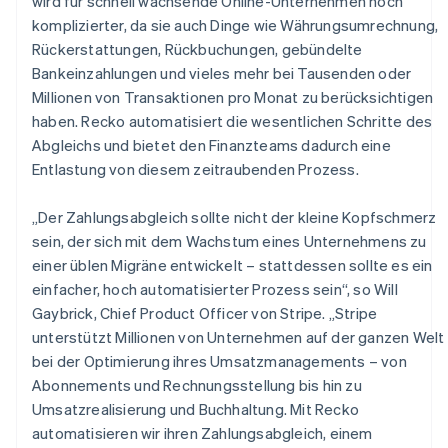
wird für schnell wachsende Online-Unternehmen noch
komplizierter, da sie auch Dinge wie Währungsumrechnung,
Rückerstattungen, Rückbuchungen, gebündelte
Bankeinzahlungen und vieles mehr bei Tausenden oder
Millionen von Transaktionen pro Monat zu berücksichtigen
haben. Recko automatisiert die wesentlichen Schritte des
Abgleichs und bietet den Finanzteams dadurch eine
Entlastung von diesem zeitraubenden Prozess.
„Der Zahlungsabgleich sollte nicht der kleine Kopfschmerz
sein, der sich mit dem Wachstum eines Unternehmens zu
einer üblen Migräne entwickelt – stattdessen sollte es ein
einfacher, hoch automatisierter Prozess sein“, so Will
Australien
Gaybrick, Chief Product Officer von Stripe. „Stripe
English
unterstützt Millionen von Unternehmen auf der ganzen Welt
Belgien
bei der Optimierung ihres Umsatzmanagements – von
Nederlands
Français
Deutsch
English
Brasilien
Abonnements und Rechnungsstellung bis hin zu
Português
English
Umsatzrealisierung und Buchhaltung. Mit Recko
Bulgarien
automatisieren wir ihren Zahlungsabgleich, einem
English