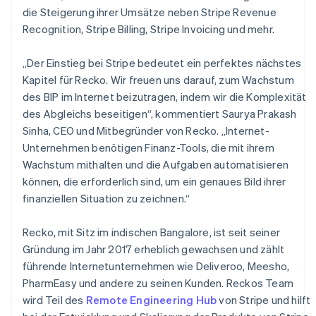
Niederlande
die Steigerung ihrer Umsätze neben Stripe Revenue
Nederlands
English
Recognition, Stripe Billing, Stripe Invoicing und mehr.
Norwegen
English
„Der Einstieg bei Stripe bedeutet ein perfektes nächstes
Österreich
Kapitel für Recko. Wir freuen uns darauf, zum Wachstum
Deutsch
English
Polen
des BIP im Internet beizutragen, indem wir die Komplexität
English
des Abgleichs beseitigen“, kommentiert Saurya Prakash
Portugal
Sinha, CEO und Mitbegründer von Recko. „Internet-
Português
English
Unternehmen benötigen Finanz-Tools, die mit ihrem
Rumänien
Wachstum mithalten und die Aufgaben automatisieren
English
Schweden
können, die erforderlich sind, um ein genaues Bild ihrer
Svenska
English
finanziellen Situation zu zeichnen.“
Schweiz
Deutsch
Français
Italiano
English
Recko, mit Sitz im indischen Bangalore, ist seit seiner
Singapur
Gründung im Jahr 2017 erheblich gewachsen und zählt
English
简体中文
Slowakei
führende Internetunternehmen wie Deliveroo, Meesho,
English
PharmEasy und andere zu seinen Kunden. Reckos Team
Slowenien
wird Teil des
Remote Engineering Hub
von Stripe und hilft
English
Italiano