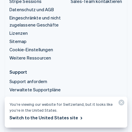
Stripe Sessions
Sales-Team kontaktieren
Datenschutz und AGB
Eingeschränkte und nicht
zugelassene Geschäfte
Lizenzen
Sitemap
Cookie-Einstellungen
Weitere Ressourcen
Support
Support anfordern
Verwaltete Supportpläne
You’re viewing our website for Switzerland, but it looks like
© 2026 Stripe, LLC
you’re in the United States.
Switch to the United States site