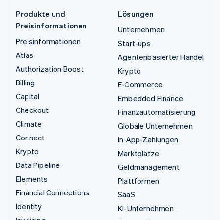
Produkte und
Lösungen
Preisinformationen
Unternehmen
Preisinformationen
Start-ups
Atlas
Agentenbasierter Handel
Authorization Boost
Krypto
Billing
E-Commerce
Capital
Embedded Finance
Checkout
Finanzautomatisierung
Climate
Globale Unternehmen
Connect
In-App-Zahlungen
Krypto
Marktplätze
Data Pipeline
Geldmanagement
Elements
Plattformen
Financial Connections
SaaS
Identity
KI-Unternehmen
Invoicing