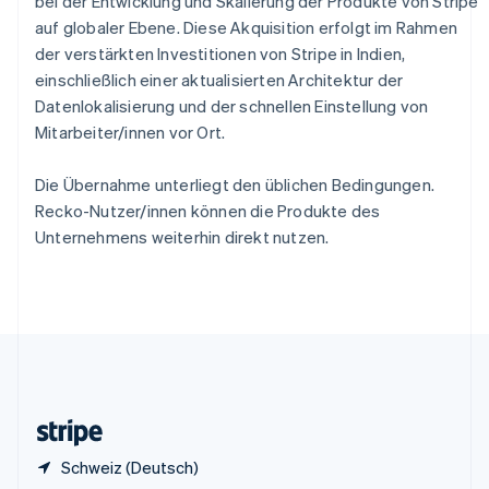
bei der Entwicklung und Skalierung der Produkte von Stripe
Sonderverwaltungsregion Hongkong,
auf globaler Ebene. Diese Akquisition erfolgt im Rahmen
China
der verstärkten Investitionen von Stripe in Indien,
English
简体中文
einschließlich einer aktualisierten Architektur der
Spanien
Datenlokalisierung und der schnellen Einstellung von
Español
English
Thailand
Mitarbeiter/innen vor Ort.
ไทย
English
Tschechische Republik
Die Übernahme unterliegt den üblichen Bedingungen.
English
Recko-Nutzer/innen können die Produkte des
Ungarn
Unternehmens weiterhin direkt nutzen.
English
Vereinigte Arabische Emirate
English
Vereinigte Staaten
English
Español
简体中文
Vereinigtes Königreich
English
Zypern
English
Schweiz (Deutsch)