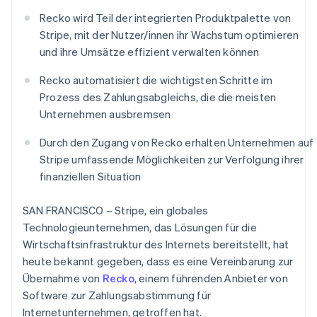
Betrugsprävention
Ecosystem
Recko wird Teil der integrierten Produktpalette von
Atlas
Stripe, mit der Nutzer/innen ihr Wachstum optimieren
Start-up-Gründung
Partner
und ihre Umsätze effizient verwalten können
Stripe App-Marktplatz
Climate
CO₂-Entnahme
Recko automatisiert die wichtigsten Schritte im
Identity
Prozess des Zahlungsabgleichs, die die meisten
Online-Identitätsprüfung
Unternehmen ausbremsen
Durch den Zugang von Recko erhalten Unternehmen auf
Stripe umfassende Möglichkeiten zur Verfolgung ihrer
finanziellen Situation
Stripe-Sessions 2026
Erfahren Sie, wie Stripe Lösungen für die Wirtschaft
SAN FRANCISCO – Stripe, ein globales
Jetzt ansehen
Technologieunternehmen, das Lösungen für die
Wirtschaftsinfrastruktur des Internets bereitstellt, hat
heute bekannt gegeben, dass es eine Vereinbarung zur
Übernahme von
Recko
, einem führenden Anbieter von
Software zur Zahlungsabstimmung für
Internetunternehmen, getroffen hat.