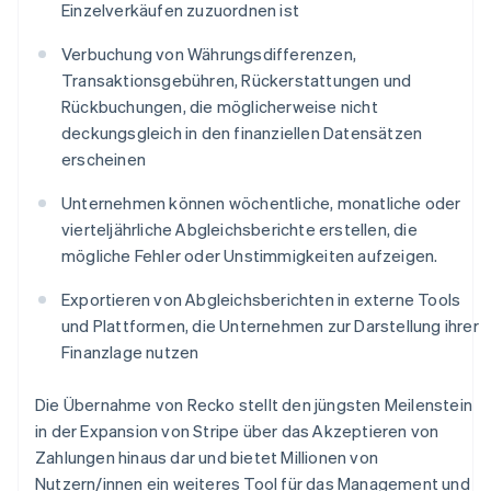
Einzelverkäufen zuzuordnen ist
Japan
日本語
English
Verbuchung von Währungsdifferenzen,
Kanada
Transaktionsgebühren, Rückerstattungen und
English
Français
Kroatien
Rückbuchungen, die möglicherweise nicht
English
Italiano
deckungsgleich in den finanziellen Datensätzen
Lettland
erscheinen
English
Liechtenstein
Unternehmen können wöchentliche, monatliche oder
Deutsch
English
vierteljährliche Abgleichsberichte erstellen, die
Litauen
mögliche Fehler oder Unstimmigkeiten aufzeigen.
English
Luxemburg
Exportieren von Abgleichsberichten in externe Tools
Français
Deutsch
English
Malaysia
und Plattformen, die Unternehmen zur Darstellung ihrer
English
简体中文
Finanzlage nutzen
Malta
English
Die Übernahme von Recko stellt den jüngsten Meilenstein
Mexiko
in der Expansion von Stripe über das Akzeptieren von
Español
English
Zahlungen hinaus dar und bietet Millionen von
Neuseeland
Nutzern/innen ein weiteres Tool für das Management und
English