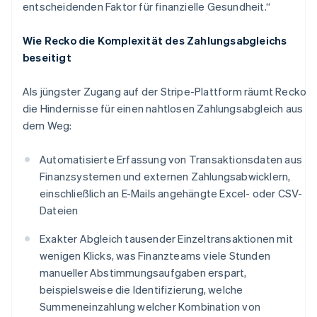
entscheidenden Faktor für finanzielle Gesundheit.“
Dänemark
English
Deutschland
Wie Recko die Komplexität des Zahlungsabgleichs
Deutsch
English
beseitigt
Estland
English
Als jüngster Zugang auf der Stripe-Plattform räumt Recko
Festlandchina
die Hindernisse für einen nahtlosen Zahlungsabgleich aus
简体中文
English
Finnland
dem Weg:
English
Svenska
Frankreich
Automatisierte Erfassung von Transaktionsdaten aus
Français
English
Finanzsystemen und externen Zahlungsabwicklern,
Gibraltar
einschließlich an E-Mails angehängte Excel- oder CSV-
English
Griechenland
Dateien
English
Exakter Abgleich tausender Einzeltransaktionen mit
Indien
wenigen Klicks, was Finanzteams viele Stunden
English
Irland
manueller Abstimmungsaufgaben erspart,
English
beispielsweise die Identifizierung, welche
Italien
Summeneinzahlung welcher Kombination von
Italiano
English