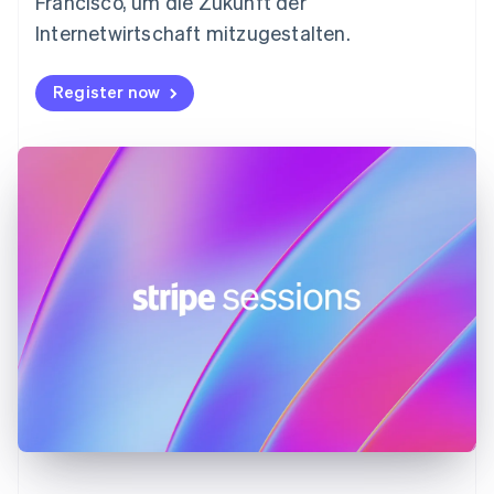
Francisco, um die Zukunft der
Français
English
Gibraltar
Internetwirtschaft mitzugestalten.
English
Griechenland
Register now
English
Indien
English
Irland
English
Italien
Italiano
English
Japan
日本語
English
Kanada
English
Français
Kroatien
English
Italiano
Lettland
English
Liechtenstein
Deutsch
English
Litauen