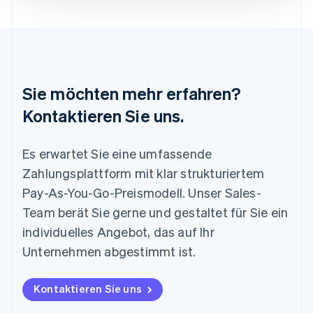
English
Luxemburg
Français
Deutsch
English
Malaysia
English
简体中文
Malta
Sie möchten mehr erfahren?
English
Mexiko
Kontaktieren Sie uns.
Español
English
Neuseeland
Es erwartet Sie eine umfassende
English
Niederlande
Zahlungsplattform mit klar strukturiertem
Nederlands
English
Pay-As-You-Go-Preismodell. Unser Sales-
Norwegen
English
Team berät Sie gerne und gestaltet für Sie ein
Österreich
individuelles Angebot, das auf Ihr
Deutsch
English
Polen
Unternehmen abgestimmt ist.
English
Portugal
Kontaktieren Sie uns
Português
English
Rumänien