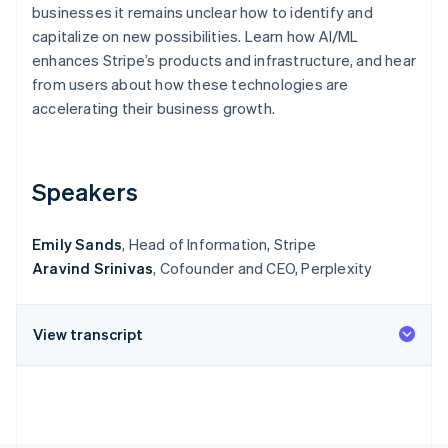
Betrugsprävention
businesses it remains unclear how to identify and
Ecosystem
capitalize on new possibilities. Learn how AI/ML
Atlas
Start-up-Gründung
Partner
enhances Stripe’s products and infrastructure, and hear
Stripe App-Marktplatz
from users about how these technologies are
Climate
CO₂-Entnahme
accelerating their business growth.
Identity
Online-Identitätsprüfung
Speakers
Emily Sands
, Head of Information, Stripe
Aravind Srinivas
, Cofounder and CEO, Perplexity
Stripe-Sessions 2026
Erfahren Sie, wie Stripe Lösungen für die Wirts
Jetzt ansehen
View transcript