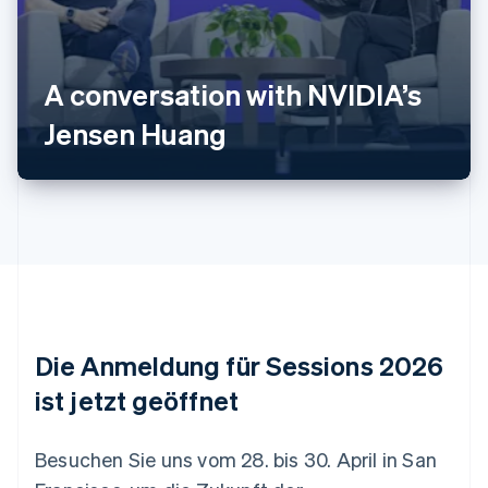
Australien
A conversation with NVIDIA’s
English
Belgien
Jensen Huang
Nederlands
Français
Deutsch
English
Brasilien
Português
English
Bulgarien
English
Dänemark
English
Deutschland
Deutsch
English
Estland
Die Anmeldung für Sessions 2026
English
Festlandchina
ist jetzt geöffnet
简体中文
English
Finnland
English
Svenska
Besuchen Sie uns vom 28. bis 30. April in San
Frankreich