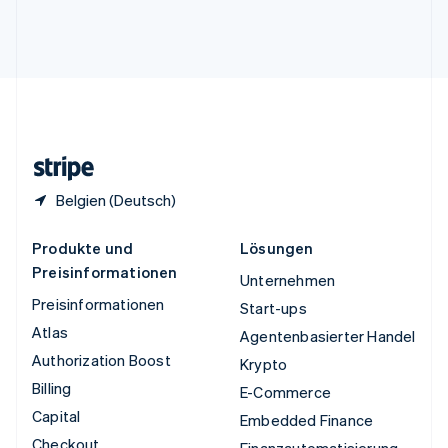
Vereinigte Arabische Emirate
English
Vereinigte Staaten
English
Español
简体中文
Vereinigtes Königreich
English
Zypern
English
Belgien (Deutsch)
Produkte und
Lösungen
Preisinformationen
Unternehmen
Preisinformationen
Start-ups
Atlas
Agentenbasierter Handel
Authorization Boost
Krypto
Billing
E-Commerce
Capital
Embedded Finance
Checkout
Finanzautomatisierung