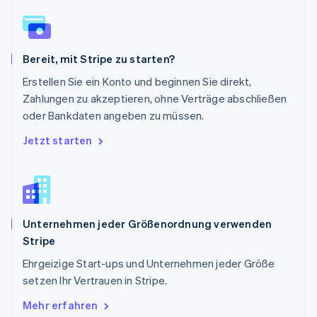
English
Schweden
Svenska
English
Schweiz
Bereit, mit Stripe zu starten?
Deutsch
Français
Italiano
English
Singapur
Erstellen Sie ein Konto und beginnen Sie direkt,
English
简体中文
Zahlungen zu akzeptieren, ohne Verträge abschließen
Slowakei
oder Bankdaten angeben zu müssen.
English
Slowenien
Jetzt starten
English
Italiano
Sonderverwaltungsregion Hongkong,
China
English
简体中文
Spanien
Unternehmen jeder Größenordnung verwenden
Español
English
Stripe
Thailand
ไทย
English
Ehrgeizige Start-ups und Unternehmen jeder Größe
Tschechische Republik
setzen Ihr Vertrauen in Stripe.
English
Ungarn
Mehr erfahren
English