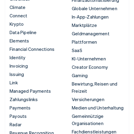
Climate
Globale Unternehmen
Connect
In-App-Zahlungen
Krypto
Marktplätze
Data Pipeline
Geldmanagement
Elements
Plattformen
Financial Connections
SaaS
Identity
KI-Unternehmen
Invoicing
Creator Economy
Issuing
Gaming
Link
Bewirtung, Reisen und
Managed Payments
Freizeit
Zahlungslinks
Versicherungen
Payments
Medien und Unterhaltung
Payouts
Gemeinnützige
Organisationen
Radar
Fachdienstleistungen
Revenue Recognition