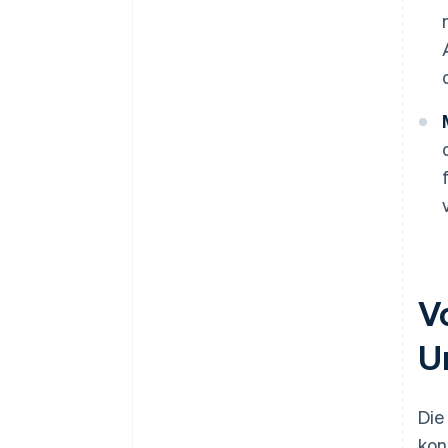
V
U
Die
kon