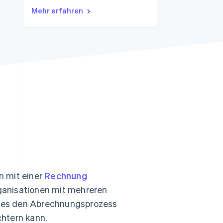
Mehr erfahren
Stripe-Sessions 2026
Erfahren Sie, wie Stripe
Lösungen für die
Wirtschaftsinfrastruktur
für KI aufbaut.
Jetzt ansehen
n mit einer
Rechnung
ganisationen mit mehreren
da es den Abrechnungsprozess
htern kann.