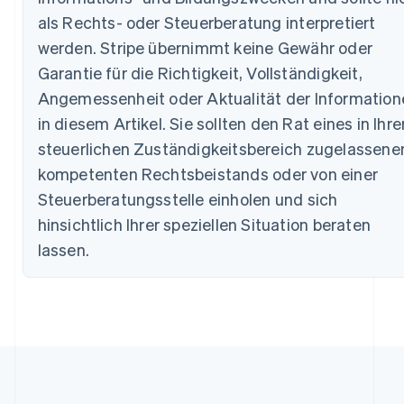
English
als Rechts- oder Steuerberatung interpretiert
Belgien
werden. Stripe übernimmt keine Gewähr oder
Nederlands
Français
Deutsch
English
Brasilien
Garantie für die Richtigkeit, Vollständigkeit,
Português
English
Angemessenheit oder Aktualität der Information
Bulgarien
in diesem Artikel. Sie sollten den Rat eines in Ihr
English
Dänemark
steuerlichen Zuständigkeitsbereich zugelassene
English
kompetenten Rechtsbeistands oder von einer
Deutschland
Deutsch
English
Steuerberatungsstelle einholen und sich
Estland
hinsichtlich Ihrer speziellen Situation beraten
English
Festlandchina
lassen.
简体中文
English
Finnland
English
Svenska
Frankreich
Français
English
Gibraltar
English
Griechenland