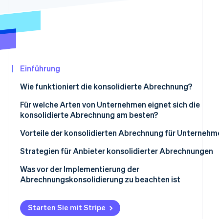
Betrugsprävention
Ecosystem
Atlas
Start-up-Gründung
Partner
Stripe App-Marktplatz
Climate
CO₂-Entnahme
Einführung
Wie funktioniert die konsolidierte Abrechnung?
Für welche Arten von Unternehmen eignet sich die
Stripe-Sessions 2026
konsolidierte Abrechnung am besten?
Erfahren Sie, wie Stripe Lösungen für die Wirtschaf
Jetzt ansehen
Vorteile der konsolidierten Abrechnung für Unternehm
Vorteile der Verwendung der konsolidierten Abrechnun
Strategien für Anbieter konsolidierter Abrechnungen
Vorteile der konsolidierten Abrechnung
Kundenerfahrung
Was vor der Implementierung der
Abrechnungskonsolidierung zu beachten ist
Unternehmensoptimierung
Starten Sie mit Stripe