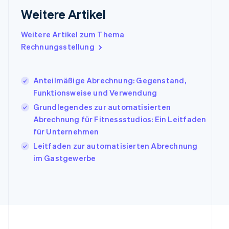
English
Weitere Artikel
Indien
English
Weitere Artikel zum Thema
Irland
Rechnungsstellung
English
Italien
Italiano
English
Japan
Anteilmäßige Abrechnung: Gegenstand,
日本語
English
Funktionsweise und Verwendung
Kanada
Grundlegendes zur automatisierten
English
Français
Abrechnung für Fitnessstudios: Ein Leitfaden
Kroatien
English
Italiano
für Unternehmen
Lettland
Leitfaden zur automatisierten Abrechnung
English
im Gastgewerbe
Liechtenstein
Deutsch
English
Litauen
English
Luxemburg
Français
Deutsch
English
Malaysia