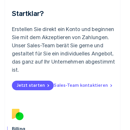
English
简体中文
Malta
Startklar?
English
Mexiko
Español
English
Erstellen Sie direkt ein Konto und beginnen
Neuseeland
Sie mit dem Akzeptieren von Zahlungen.
English
Niederlande
Unser Sales-Team berät Sie gerne und
Nederlands
English
gestaltet für Sie ein individuelles Angebot,
Norwegen
das ganz auf Ihr Unternehmen abgestimmt
English
Österreich
ist.
Deutsch
English
Polen
Jetzt starten
Sales-Team kontaktieren
English
Portugal
Português
English
Rumänien
English
Schweden
Svenska
English
Schweiz
Billing