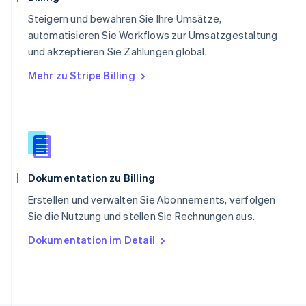
Deutsch
Français
Italiano
English
Singapur
Steigern und bewahren Sie Ihre Umsätze,
English
简体中文
automatisieren Sie Workflows zur Umsatzgestaltung
Slowakei
und akzeptieren Sie Zahlungen global.
English
Mehr zu Stripe Billing
Slowenien
English
Italiano
Sonderverwaltungsregion Hongkong,
China
English
简体中文
Spanien
Español
English
Thailand
Dokumentation zu Billing
ไทย
English
Erstellen und verwalten Sie Abonnements, verfolgen
Tschechische Republik
Sie die Nutzung und stellen Sie Rechnungen aus.
English
Ungarn
Dokumentation im Detail
English
Vereinigte Arabische Emirate
English
Vereinigte Staaten
English
Español
简体中文