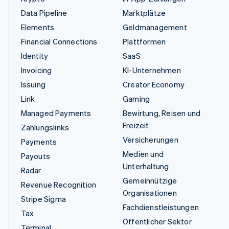
Data Pipeline
Marktplätze
Elements
Geldmanagement
Financial Connections
Plattformen
Identity
SaaS
Invoicing
KI-Unternehmen
Issuing
Creator Economy
Link
Gaming
Managed Payments
Bewirtung, Reisen und
Freizeit
Zahlungslinks
Versicherungen
Payments
Medien und
Payouts
Unterhaltung
Radar
Gemeinnützige
Revenue Recognition
Organisationen
Stripe Sigma
Fachdienstleistungen
Tax
Öffentlicher Sektor
Terminal