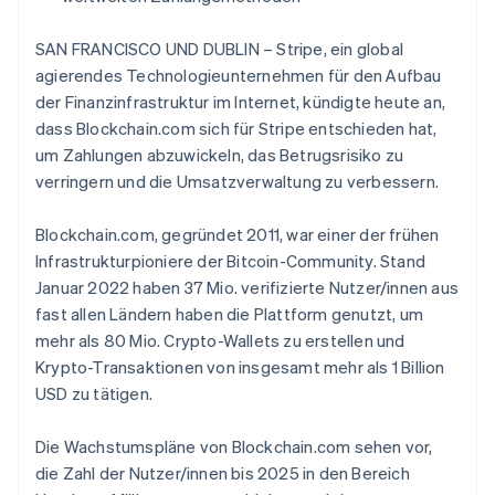
Betrugsprävention
Ecosystem
Atlas
SAN FRANCISCO UND DUBLIN – Stripe, ein global
Start-up-Gründung
Partner
agierendes Technologieunternehmen für den Aufbau
Stripe App-Marktplatz
Climate
der Finanzinfrastruktur im Internet, kündigte heute an,
CO₂-Entnahme
dass Blockchain.com sich für Stripe entschieden hat,
Identity
um Zahlungen abzuwickeln, das Betrugsrisiko zu
Online-Identitätsprüfung
verringern und die Umsatzverwaltung zu verbessern.
Blockchain.com, gegründet 2011, war einer der frühen
Infrastrukturpioniere der Bitcoin-Community. Stand
Januar 2022 haben 37 Mio. verifizierte Nutzer/innen aus
Stripe-Sessions 2026
fast allen Ländern haben die Plattform genutzt, um
Erfahren Sie, wie Stripe Lösungen für die Wirts
Jetzt ansehen
mehr als 80 Mio. Crypto-Wallets zu erstellen und
Krypto-Transaktionen von insgesamt mehr als 1 Billion
USD zu tätigen.
Die Wachstumspläne von Blockchain.com sehen vor,
die Zahl der Nutzer/innen bis 2025 in den Bereich