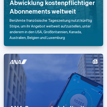
Abwicklung kostenpflichtiger
Niederlande
Nederlands
English
Abonnements weltweit
Norwegen
English
Berühmte französische Tageszeitung nutzt künftig
Österreich
Stripe, um ihr Angebot weltweit aufzustellen, unter
Deutsch
English
Polen
anderem in den USA, Großbritannien, Kanada,
English
Australien, Belgien und Luxemburg
Portugal
Português
English
Rumänien
English
Schweden
Svenska
English
Schweiz
Deutsch
Français
Italiano
English
Singapur
English
简体中文
Slowakei
English
Slowenien
English
Italiano