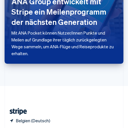
ANA Group entwickelt mit
Sonderverwaltungsregion Hongkong,
Stripe ein Meilenprogramm
China
English
简体中文
der nächsten Generation
Spanien
Español
English
Thailand
Mit ANA Pocket können Nutzer/innen Punkte und
ไทย
English
Meilen auf Grundlage ihrer täglich zurückgelegten
Tschechische Republik
Wege sammeln, um ANA-Flüge und Reiseprodukte zu
English
erhalten.
Ungarn
English
Vereinigte Arabische Emirate
English
Vereinigte Staaten
English
Español
简体中文
Vereinigtes Königreich
English
Zypern
English
Belgien (Deutsch)