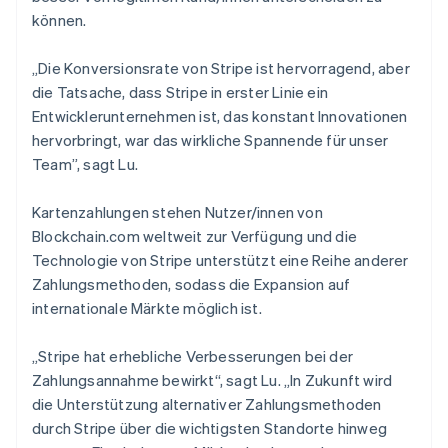
können.
„Die Konversionsrate von Stripe ist hervorragend, aber
die Tatsache, dass Stripe in erster Linie ein
Entwicklerunternehmen ist, das konstant Innovationen
hervorbringt, war das wirkliche Spannende für unser
Team”, sagt Lu.
Kartenzahlungen stehen Nutzer/innen von
Blockchain.com weltweit zur Verfügung und die
Technologie von Stripe unterstützt eine Reihe anderer
Zahlungsmethoden, sodass die Expansion auf
Australien
internationale Märkte möglich ist.
English
Belgien
„Stripe hat erhebliche Verbesserungen bei der
Nederlands
Français
Deutsch
English
Brasilien
Zahlungsannahme bewirkt“, sagt Lu. „In Zukunft wird
Português
English
die Unterstützung alternativer Zahlungsmethoden
Bulgarien
durch Stripe über die wichtigsten Standorte hinweg
English