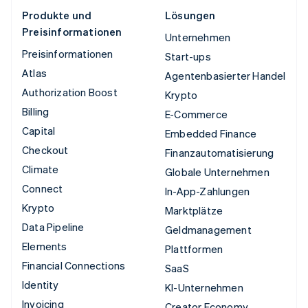
Produkte und
Lösungen
Preisinformationen
Unternehmen
Preisinformationen
Start-ups
Atlas
Agentenbasierter Handel
Authorization Boost
Krypto
Billing
E-Commerce
Capital
Embedded Finance
Checkout
Finanzautomatisierung
Climate
Globale Unternehmen
Connect
In-App-Zahlungen
Krypto
Marktplätze
Data Pipeline
Geldmanagement
Elements
Plattformen
Financial Connections
SaaS
Identity
KI-Unternehmen
Invoicing
Creator Economy