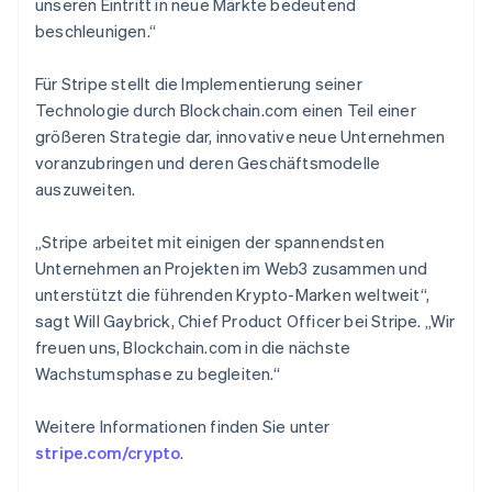
unseren Eintritt in neue Märkte bedeutend
Dänemark
beschleunigen.“
English
Deutschland
Deutsch
English
Für Stripe stellt die Implementierung seiner
Estland
Technologie durch Blockchain.com einen Teil einer
English
größeren Strategie dar, innovative neue Unternehmen
Festlandchina
voranzubringen und deren Geschäftsmodelle
简体中文
English
Finnland
auszuweiten.
English
Svenska
Frankreich
„Stripe arbeitet mit einigen der spannendsten
Français
English
Unternehmen an Projekten im Web3 zusammen und
Gibraltar
unterstützt die führenden Krypto-Marken weltweit“,
English
Griechenland
sagt Will Gaybrick, Chief Product Officer bei Stripe. „Wir
English
freuen uns, Blockchain.com in die nächste
Indien
Wachstumsphase zu begleiten.“
English
Irland
Weitere Informationen finden Sie unter
English
stripe.com/crypto
.
Italien
Italiano
English