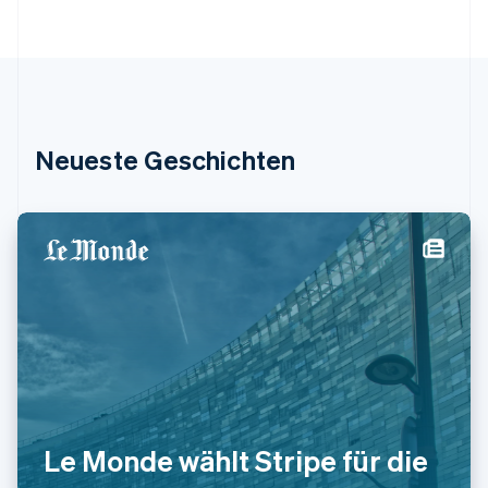
Japan
日本語
English
Kanada
English
Français
Kroatien
English
Italiano
Lettland
Neueste Geschichten
English
Liechtenstein
Deutsch
English
Litauen
English
Luxemburg
Français
Deutsch
English
Malaysia
English
简体中文
Malta
English
Mexiko
Español
English
Le Monde wählt Stripe für die
Neuseeland
English