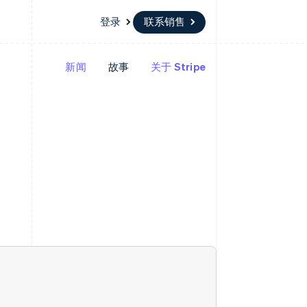
登录
联系销售
新闻
故事
关于 Stripe
资源
生态系统
联系
场
更多
应用集成
合作伙伴
联系销售
Product roadmap
代码示例
Stripe App Marketplace
成为合作伙伴
了解未来规划
开发者博客
版
API 状态
Radar
欺诈防范
台版
务
Atlas
初创企业注册
卡
Climate
碳移除
Identity
在线身份验证