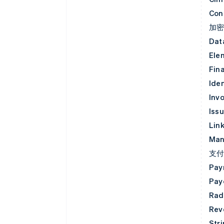
Con
加
Dat
Ele
Fin
Iden
Invo
Iss
Lin
Man
支
Pay
Pay
Rad
Rev
Str