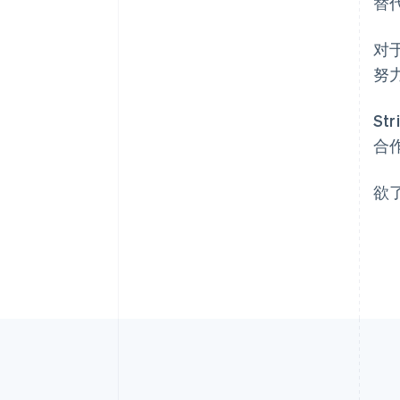
替
对于
努
St
合
欲