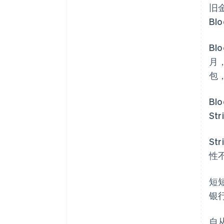
旧
Bl
Bl
月
包
Bl
S
St
性
短短
银
自从