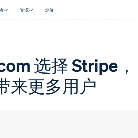
者
资源
定价
景
指南
按行业
公司
资金管理
平台和交易市
商务
持
接受线上付款
AI 企业
产品路线图
Treasury
Connect
币
持方案
实施预置结账流程
创作者经济
Sessions 年度大会
企业财务
平台支付
务
务
构建平台或交易市场
游戏
招聘
.com 选择 Stripe，
Global Payouts
Capital 平台
金融
管理订阅
酒店、旅游与休闲
资讯中心
向第三方打款
客户融资
动化
提供按用量计费
保险
Stripe Press
Capital
Treasury 平
企业
发行稳定币支持的支付卡
媒体与娱乐
企业融资
嵌入式金融服
带来更多用户
支付
通过智能体配置和管理服务
非营利组织
Crypto
Issuing
场
专业服务
钱包、稳定币发行和发卡基础设
实体卡和虚拟
理
公共部门
施
零售
化
Crypto Onramp
on
可嵌入的加密货币购买