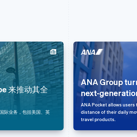
芬兰
美国
English
Svenska
English
Español
简体中文
荷兰
墨西哥
ANA Group turns
Nederlands
English
Español
English
pe 来推动其全
next-generatio
加拿大
挪威
English
Français
English
捷克
葡萄牙
ANA Pocket allows users t
English
Português
English
大其国际业务，包括美国、英
distance of their daily 
克罗地亚
日本
travel products.
English
Italiano
日本語
English
拉脱维亚
瑞典
English
Svenska
English