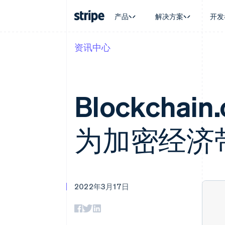
产品
解决方案
开发
资讯中心
按企业阶段
文档
学习
按应用场
支持
支付
营收
大型企业
Stripe 文档
博客
智能体
获取支
Payments
Billing
初创企业
API 参考文档
客户案例
加密货
托管支
在线支付
经常性收入
库与 SDK
指南
电子商
专业服
Blockchain
Managed Payments
Metronome
Stripe Apps
嵌入式
备案商家解决方案
按用量计费
财务自
Payment links
Subscriptions
全球化
无代码支付
订阅管理
为加密经济
应用内
Checkout
Invoicing
交易市
预构建支付界面
一次性或定期账单
资金管
Elements
Tax
平台
灵活的 UI 组件
销售税和增值税自动
SaaS
支付方式
Revenue Recogniti
支持 125 种以上
会计自动化
2022年3月17日
Terminal
Stripe Sigma
线下支付
自定义报告
Authorization Boost
Data Pipeline
支付成功率优化
数据同步
Link