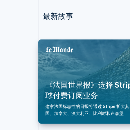
最新故事
阿联酋
English
爱尔兰
English
《法国世界报》选择 Stri
爱沙尼亚
English
球付费订阅业务
奥地利
Deutsch
English
这家法国标志性的日报将通过 Stripe 扩
澳大利亚
国、加拿大、澳大利亚、比利时和卢森堡
English
巴西
Português
English