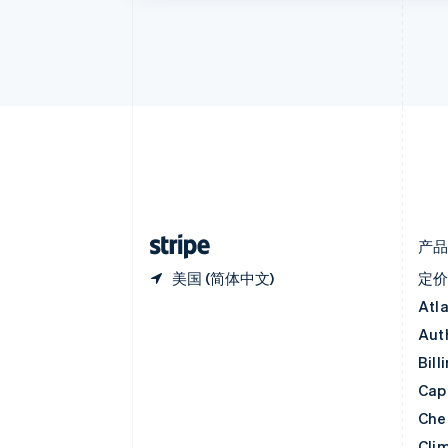
保加利亚
English
比利时
Nederlands
Français
Deutsch
English
波兰
English
丹麦
English
德国
Deutsch
English
法国
Français
English
产
美国 (简体中文)
定
Atl
Aut
Bill
Capi
Che
Cli