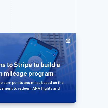
西班牙
Español
English
新加坡
 to Stripe to build a
English
简体中文
n mileage program
新西兰
English
匈牙利
o earn points and miles based on the
English
movement to redeem ANA flights and
意大利
Italiano
English
印度
English