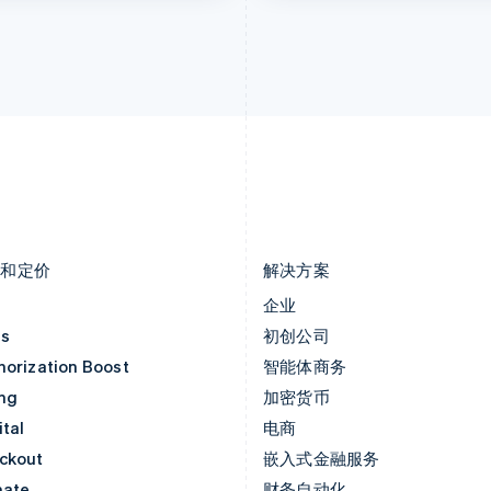
立陶宛
瑞士
English
Deutsch
Français
Italiano
Englis
列支敦士登
塞浦路斯
Deutsch
English
English
卢森堡
斯洛伐克
Français
Deutsch
English
English
罗马尼亚
斯洛文尼亚
English
English
Italiano
马尔他
泰国
English
ไทย
English
马来西亚
希腊
English
简体中文
English
品和定价
解决方案
价
企业
as
初创公司
horization Boost
智能体商务
ing
加密货币
tal
电商
ckout
嵌入式金融服务
mate
财务自动化