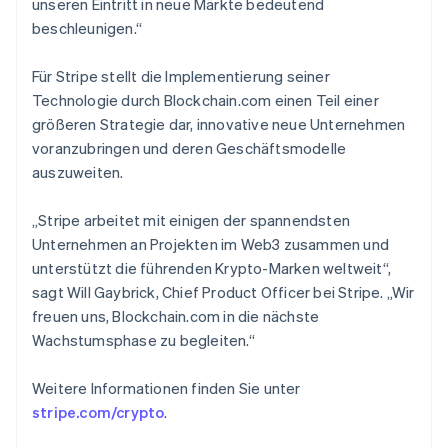
unseren Eintritt in neue Märkte bedeutend
Dänemark
beschleunigen.“
English
Deutschland
Deutsch
English
Für Stripe stellt die Implementierung seiner
Estland
Technologie durch Blockchain.com einen Teil einer
English
größeren Strategie dar, innovative neue Unternehmen
Festlandchina
voranzubringen und deren Geschäftsmodelle
简体中文
English
Finnland
auszuweiten.
English
Svenska
Frankreich
„Stripe arbeitet mit einigen der spannendsten
Français
English
Unternehmen an Projekten im Web3 zusammen und
Gibraltar
unterstützt die führenden Krypto-Marken weltweit“,
English
Griechenland
sagt Will Gaybrick, Chief Product Officer bei Stripe. „Wir
English
freuen uns, Blockchain.com in die nächste
Indien
Wachstumsphase zu begleiten.“
English
Irland
Weitere Informationen finden Sie unter
English
stripe.com/crypto
.
Italien
Italiano
English