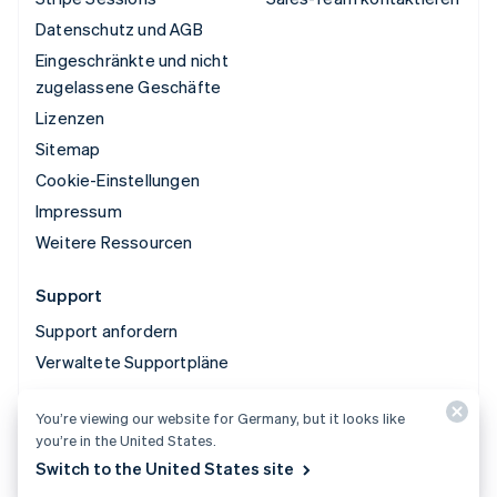
Datenschutz und AGB
Eingeschränkte und nicht
zugelassene Geschäfte
Lizenzen
Sitemap
Cookie-Einstellungen
Impressum
Weitere Ressourcen
Support
Support anfordern
Verwaltete Supportpläne
You’re viewing our website for Germany, but it looks like
© 2026 Stripe, LLC
you’re in the United States.
Switch to the United States site