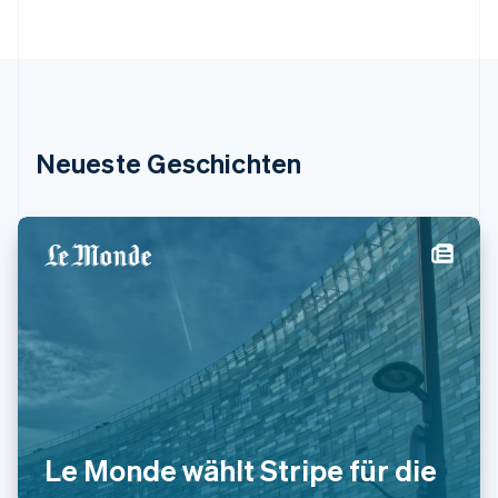
Japan
日本語
English
Kanada
English
Français
Kroatien
English
Italiano
Lettland
Neueste Geschichten
English
Liechtenstein
Deutsch
English
Litauen
English
Luxemburg
Français
Deutsch
English
Malaysia
English
简体中文
Malta
English
Mexiko
Español
English
Le Monde wählt Stripe für die
Neuseeland
English