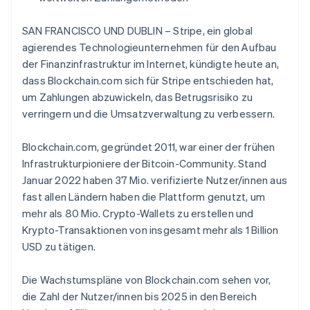
Betrugsprävention
Ecosystem
Atlas
SAN FRANCISCO UND DUBLIN – Stripe, ein global
Start-up-Gründung
Partner
agierendes Technologieunternehmen für den Aufbau
Stripe App-Marktplatz
Climate
der Finanzinfrastruktur im Internet, kündigte heute an,
CO₂-Entnahme
dass Blockchain.com sich für Stripe entschieden hat,
Identity
um Zahlungen abzuwickeln, das Betrugsrisiko zu
Online-Identitätsprüfung
verringern und die Umsatzverwaltung zu verbessern.
Blockchain.com, gegründet 2011, war einer der frühen
Infrastrukturpioniere der Bitcoin-Community. Stand
Januar 2022 haben 37 Mio. verifizierte Nutzer/innen aus
Stripe-Sessions 2026
fast allen Ländern haben die Plattform genutzt, um
Erfahren Sie, wie Stripe Lösungen für die W
Jetzt ansehen
mehr als 80 Mio. Crypto-Wallets zu erstellen und
Krypto-Transaktionen von insgesamt mehr als 1 Billion
USD zu tätigen.
Die Wachstumspläne von Blockchain.com sehen vor,
die Zahl der Nutzer/innen bis 2025 in den Bereich