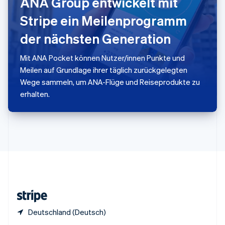
ANA Group entwickelt mit
Sonderverwaltungsregion Hongkong,
Stripe ein Meilenprogramm
China
English
简体中文
der nächsten Generation
Spanien
Español
English
Thailand
Mit ANA Pocket können Nutzer/innen Punkte und
ไทย
English
Meilen auf Grundlage ihrer täglich zurückgelegten
Tschechische Republik
Wege sammeln, um ANA-Flüge und Reiseprodukte zu
English
erhalten.
Ungarn
English
Vereinigte Arabische Emirate
English
Vereinigte Staaten
English
Español
简体中文
Vereinigtes Königreich
English
Zypern
English
Deutschland (Deutsch)