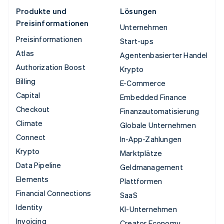
Produkte und
Lösungen
Preisinformationen
Unternehmen
Preisinformationen
Start-ups
Atlas
Agentenbasierter Handel
Authorization Boost
Krypto
Billing
E-Commerce
Capital
Embedded Finance
Checkout
Finanzautomatisierung
Climate
Globale Unternehmen
Connect
In-App-Zahlungen
Krypto
Marktplätze
Data Pipeline
Geldmanagement
Elements
Plattformen
Financial Connections
SaaS
Identity
KI-Unternehmen
Invoicing
Creator Economy