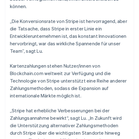
können.
„Die Konversionsrate von Stripe ist hervorragend, aber
die Tatsache, dass Stripe in erster Linie ein
Entwicklerunternehmen ist, das konstant Innovationen
hervorbringt, war das wirkliche Spannende für unser
Team”, sagt Lu.
Kartenzahlungen stehen Nutzer/innen von
Blockchain.com weltweit zur Verfügung und die
Technologie von Stripe unterstützt eine Reihe anderer
Zahlungsmethoden, sodass die Expansion auf
Australien
internationale Märkte möglich ist.
English
Belgien
„Stripe hat erhebliche Verbesserungen bei der
Nederlands
Français
Deutsch
English
Brasilien
Zahlungsannahme bewirkt“, sagt Lu. „In Zukunft wird
Português
English
die Unterstützung alternativer Zahlungsmethoden
Bulgarien
durch Stripe über die wichtigsten Standorte hinweg
English