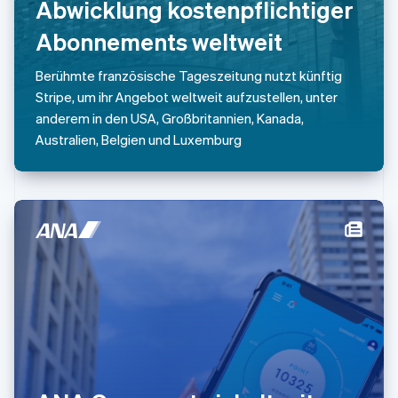
Abwicklung kostenpflichtiger
Niederlande
Nederlands
English
Abonnements weltweit
Norwegen
English
Berühmte französische Tageszeitung nutzt künftig
Österreich
Stripe, um ihr Angebot weltweit aufzustellen, unter
Deutsch
English
Polen
anderem in den USA, Großbritannien, Kanada,
English
Australien, Belgien und Luxemburg
Portugal
Português
English
Rumänien
English
Schweden
Svenska
English
Schweiz
Deutsch
Français
Italiano
English
Singapur
English
简体中文
Slowakei
English
Slowenien
English
Italiano