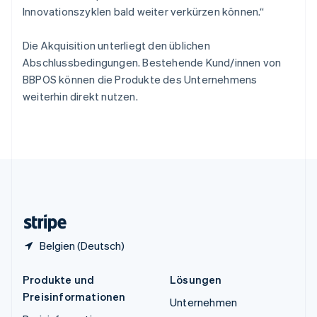
Innovationszyklen bald weiter verkürzen können.“
Español
English
Thailand
ไทย
English
Die Akquisition unterliegt den üblichen
Tschechische Republik
Abschlussbedingungen. Bestehende Kund/innen von
English
BBPOS können die Produkte des Unternehmens
Ungarn
weiterhin direkt nutzen.
English
Vereinigte Arabische Emirate
English
Vereinigte Staaten
English
Español
简体中文
Vereinigtes Königreich
English
Zypern
English
Belgien (Deutsch)
Produkte und
Lösungen
Preisinformationen
Unternehmen