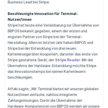
Business Lead bei Stripe.
Österreich
Deutsch
English
Polen
Beschleunigte Innovation für Terminal-
English
Nutzer/innen
Portugal
Stripe hat heute eine Vereinbarung zur Übernahme von
Português
English
BBPOS bekannt gegeben, einem der ersten und
Rumänien
engsten Partner von Stripe bei der Terminal-
English
Schweden
Herstellung. Allein im letzten Jahr haben BBPOS und
Svenska
English
Stripe bei der Entwicklung von drei neuen
Schweiz
Kartenlesegeräten kooperiert, darunter das erste von
Deutsch
Français
Italiano
English
Stripe gestaltete Gerät, der
Stripe Reader
. Mit der
Singapur
Übernahme der Hardware-Entwicklung möchte Stripe
English
简体中文
Slowakei
das Innovationstempo bei seinen Kartenlesern
English
beschleunigen.
Slowenien
English
Italiano
Affaki sagte: „Mit Terminal bieten wir unseren globalen
Sonderverwaltungsregion Hongkong,
Nutzer/innen einfache, nahtlos integrierte
China
Zahlungslösungen. Durch die Übernahme der
English
简体中文
Hardware-Kompetenzen von BBPOS werden wir unsere
Spanien