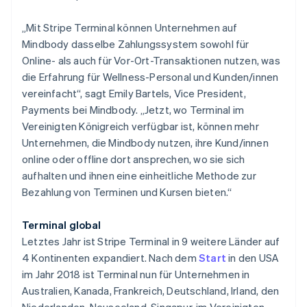
Estland
English
„Mit Stripe Terminal können Unternehmen auf
Festlandchina
Mindbody dasselbe Zahlungssystem sowohl für
简体中文
English
Online- als auch für Vor-Ort-Transaktionen nutzen, was
Finnland
die Erfahrung für Wellness-Personal und Kunden/innen
English
Svenska
Frankreich
vereinfacht“, sagt Emily Bartels, Vice President,
Français
English
Payments bei Mindbody. „Jetzt, wo Terminal im
Gibraltar
Vereinigten Königreich verfügbar ist, können mehr
English
Unternehmen, die Mindbody nutzen, ihre Kund/innen
Griechenland
online oder offline dort ansprechen, wo sie sich
English
aufhalten und ihnen eine einheitliche Methode zur
Indien
Bezahlung von Terminen und Kursen bieten.“
English
Irland
English
Terminal global
Italien
Letztes Jahr ist Stripe Terminal in 9 weitere Länder auf
Italiano
English
4 Kontinenten expandiert. Nach dem
Start
in den USA
Japan
im Jahr 2018 ist Terminal nun für Unternehmen in
日本語
English
Kanada
Australien, Kanada, Frankreich, Deutschland, Irland, den
English
Français
Niederlanden, Neuseeland, Singapur, im Vereinigten