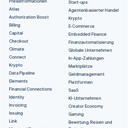
Preisinformationen
Start-ups
Atlas
Agentenbasierter Handel
Authorization Boost
Krypto
Billing
E-Commerce
Capital
Embedded Finance
Checkout
Finanzautomatisierung
Climate
Globale Unternehmen
Connect
In-App-Zahlungen
Krypto
Marktplätze
Data Pipeline
Geldmanagement
Elements
Plattformen
Financial Connections
SaaS
Identity
KI-Unternehmen
Invoicing
Creator Economy
Issuing
Gaming
Link
Bewirtung, Reisen und