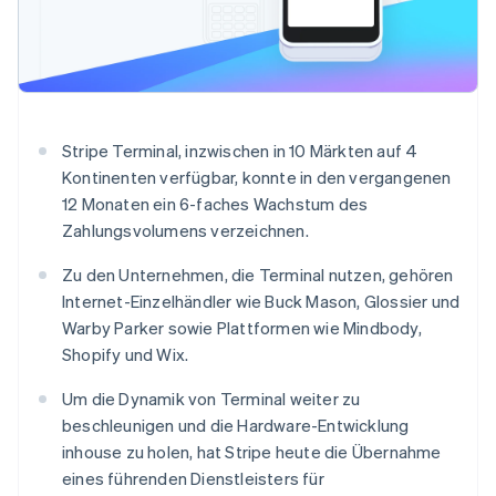
Betrugsprävention
Ecosystem
Atlas
Start-up-Gründung
Partner
Stripe App-Marktplatz
Climate
CO₂-Entnahme
Identity
Stripe Terminal, inzwischen in 10 Märkten auf 4
Online-Identitätsprüfung
Kontinenten verfügbar, konnte in den vergangenen
12 Monaten ein 6-faches Wachstum des
Zahlungsvolumens verzeichnen.
Zu den Unternehmen, die Terminal nutzen, gehören
Stripe-Sessions 2026
Internet-Einzelhändler wie Buck Mason, Glossier und
Erfahren Sie, wie Stripe Lösungen für die Wirts
Warby Parker sowie Plattformen wie Mindbody,
Jetzt ansehen
Shopify und Wix.
Um die Dynamik von Terminal weiter zu
beschleunigen und die Hardware-Entwicklung
inhouse zu holen, hat Stripe heute die Übernahme
eines führenden Dienstleisters für