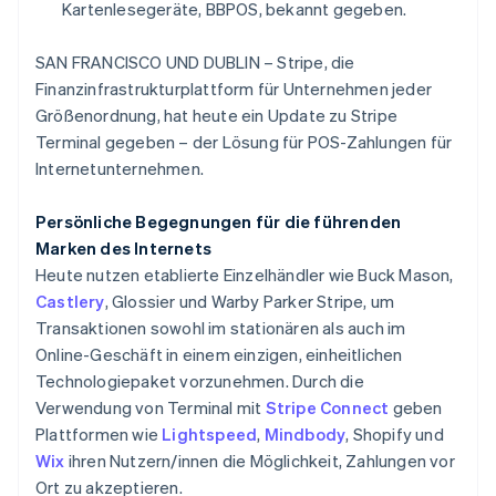
Kartenlesegeräte, BBPOS, bekannt gegeben.
SAN FRANCISCO UND DUBLIN – Stripe, die
Finanzinfrastrukturplattform für Unternehmen jeder
Größenordnung, hat heute ein Update zu Stripe
Terminal gegeben – der Lösung für POS-Zahlungen für
Internetunternehmen.
Persönliche Begegnungen für die führenden
Australien
Marken des Internets
English
Heute nutzen etablierte Einzelhändler wie Buck Mason,
Belgien
Castlery
, Glossier und Warby Parker Stripe, um
Nederlands
Français
Deutsch
English
Transaktionen sowohl im stationären als auch im
Brasilien
Online-Geschäft in einem einzigen, einheitlichen
Português
English
Bulgarien
Technologiepaket vorzunehmen. Durch die
English
Verwendung von Terminal mit
Stripe Connect
geben
Dänemark
Plattformen wie
Lightspeed
,
Mindbody
, Shopify und
English
Wix
ihren Nutzern/innen die Möglichkeit, Zahlungen vor
Deutschland
Ort zu akzeptieren.
Deutsch
English