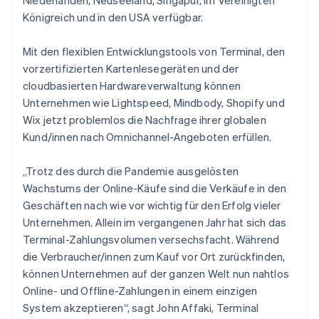
Kroatien
Königreich und in den USA verfügbar.
English
Italiano
Lettland
Mit den flexiblen Entwicklungstools von Terminal, den
English
Liechtenstein
vorzertifizierten Kartenlesegeräten und der
Deutsch
English
cloudbasierten Hardwareverwaltung können
Litauen
Unternehmen wie Lightspeed, Mindbody, Shopify und
English
Wix jetzt problemlos die Nachfrage ihrer globalen
Luxemburg
Kund/innen nach Omnichannel-Angeboten erfüllen.
Français
Deutsch
English
Malaysia
English
简体中文
„Trotz des durch die Pandemie ausgelösten
Malta
Wachstums der Online-Käufe sind die Verkäufe in den
English
Geschäften nach wie vor wichtig für den Erfolg vieler
Mexiko
Unternehmen. Allein im vergangenen Jahr hat sich das
Español
English
Terminal-Zahlungsvolumen versechsfacht. Während
Neuseeland
die Verbraucher/innen zum Kauf vor Ort zurückfinden,
English
Niederlande
können Unternehmen auf der ganzen Welt nun nahtlos
Nederlands
English
Online- und Offline-Zahlungen in einem einzigen
Norwegen
System akzeptieren“, sagt John Affaki, Terminal
English