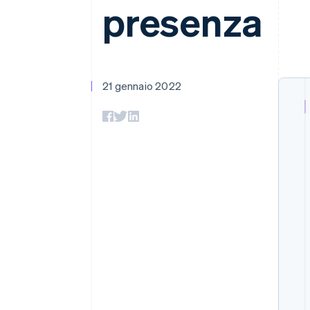
presenza
Link
Pagamento accelerato
Financial Connections
Conti finanziari collegati
21 gennaio 2022