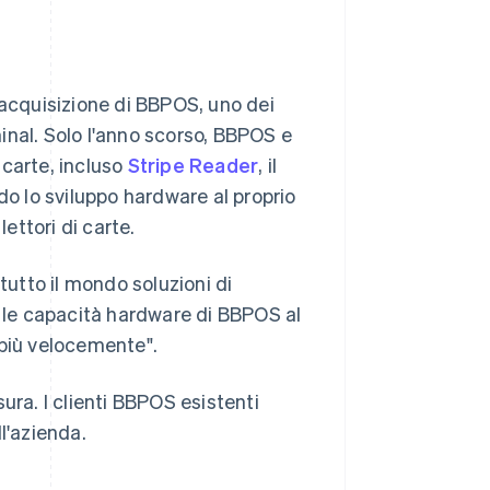
'acquisizione di BBPOS, uno dei
rminal. Solo l'anno scorso, BBPOS e
i carte, incluso
Stripe Reader
, il
 lo sviluppo hardware al proprio
Romania
lettori di carte.
English
Singapore
tutto il mondo soluzioni di
English
简体中文
Slovacchia
le capacità hardware di BBPOS al
English
 più velocemente".
Slovenia
English
Italiano
Spagna
ura. I clienti BBPOS esistenti
Español
English
l'azienda.
Stati Uniti
English
Español
简体中文
Svezia