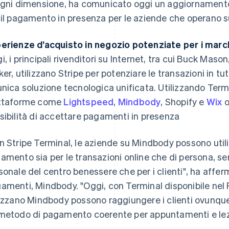
ogni dimensione, ha comunicato oggi un aggiornamento 
 il pagamento in presenza per le aziende che operano s
erienze d’acquisto in negozio potenziate per i mar
i, i principali rivenditori su Internet, tra cui Buck Mason
ker, utilizzano Stripe per potenziare le transazioni in tutt
unica soluzione tecnologica unificata. Utilizzando Ter
ttaforme come
Lightspeed
,
Mindbody
, Shopify e
Wix
o
sibilità di accettare pagamenti in presenza
n Stripe Terminal, le aziende su Mindbody possono utili
amento sia per le transazioni online che di persona, sem
sonale del centro benessere che per i clienti", ha affer
amenti, Mindbody. "Oggi, con Terminal disponibile nel 
lizzano Mindbody possono raggiungere i clienti ovunque 
metodo di pagamento coerente per appuntamenti e lezi