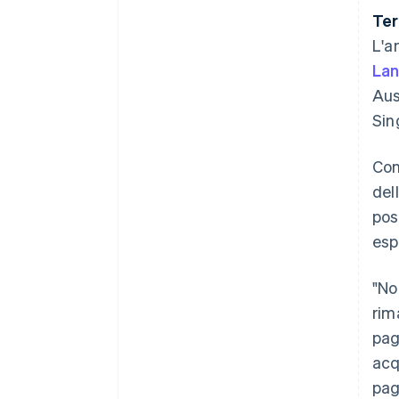
Ter
L'a
Lan
Aus
Sin
Con 
del
pos
esp
"No
rim
pag
acq
pag