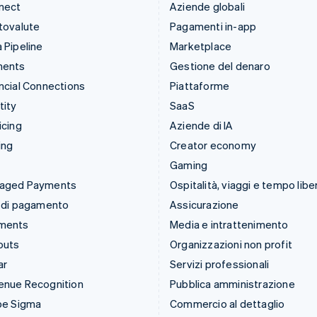
nect
Aziende globali
tovalute
Pagamenti in-app
 Pipeline
Marketplace
ments
Gestione del denaro
ncial Connections
Piattaforme
tity
SaaS
icing
Aziende di IA
ing
Creator economy
Gaming
aged Payments
Ospitalità, viaggi e tempo libe
 di pagamento
Assicurazione
ments
Media e intrattenimento
outs
Organizzazioni non profit
ar
Servizi professionali
enue Recognition
Pubblica amministrazione
pe Sigma
Commercio al dettaglio