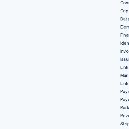
Con
Crip
Data
Ele
Fina
Iden
Invo
Issu
Link
Man
Link
Pay
Pay
Rad
Rev
Stri