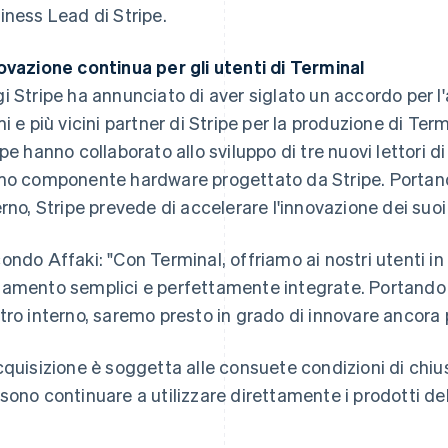
iness Lead di Stripe.
ovazione continua per gli utenti di Terminal
i Stripe ha annunciato di aver siglato un accordo per l
mi e più vicini partner di Stripe per la produzione di Te
ipe hanno collaborato allo sviluppo di tre nuovi lettori d
mo componente hardware progettato da Stripe. Portando
Finlandia
Lussemburgo
erno, Stripe prevede di accelerare l'innovazione dei suoi 
English
Svenska
Français
Deutsch
English
Francia
Malaysia
ondo Affaki: "Con Terminal, offriamo ai nostri utenti in 
Français
English
English
简体中文
Germania
Malta
amento semplici e perfettamente integrate. Portando 
Deutsch
English
English
tro interno, saremo presto in grado di innovare ancora
Giappone
Messico
日本語
English
Español
English
Gibilterra
Norvegia
cquisizione è soggetta alle consuete condizioni di chius
English
English
sono continuare a utilizzare direttamente i prodotti del
Grecia
Nuova Zelanda
English
English
India
Paesi Bassi