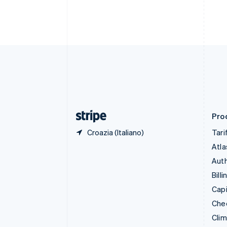
简体中文
English
Cipro
English
Croazia
English
Italiano
Danimarca
English
Emirati Arabi Uniti
English
Estonia
English
Prod
Croazia (Italiano)
Tari
Atla
Auth
Billi
Capi
Che
Cli