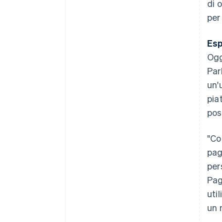
di 
per
Esp
Ogg
Par
un'
pia
pos
"Co
pag
per
Pag
uti
un 