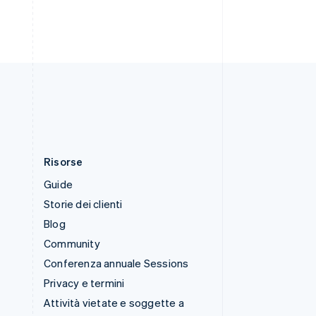
Svenska
English
Svizzera
Deutsch
Français
Italiano
English
Thailandia
ไทย
English
Ungheria
English
Risorse
Guide
Storie dei clienti
Blog
Community
Conferenza annuale Sessions
Privacy e termini
Attività vietate e soggette a