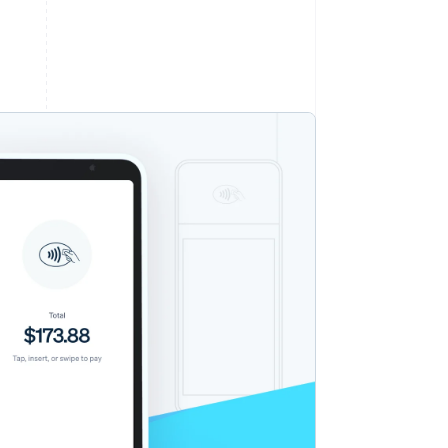
Stripe Sessions 2026
Scopri come Stripe sta
costruendo
l'infrastruttura
economica per l'IA.
Guarda ora