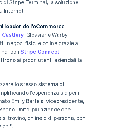
di Stripe Terminal, la soluzione
u Internet.
chi leader dell'eCommerce
,
Castlery
, Glossier e Warby
i i negozi fisici e online grazie a
minal con
Stripe Connect
,
ffrono ai
propri
utenti aziendali la
zzare lo stesso sistema di
plificando l'esperienza sia per il
mato Emily Bartels, vicepresidente,
Regno Unito, più aziende che
si trovino, online o di persona, con
oni".