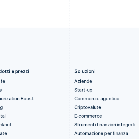
English
Nederlands
English
Irlanda
Polonia
English
English
Italia
Portogallo
Italiano
English
Português
English
Lettonia
RAS di Hong Kong, Cina
English
English
简体中文
Liechtenstein
Regno Unito
Deutsch
English
English
Lituania
Repubblica Ceca
English
English
otti e prezzi
Soluzioni
ffe
Aziende
s
Start-up
orization Boost
Commercio agentico
ng
Criptovalute
tal
E-commerce
ckout
Strumenti finanziari integrati
mate
Automazione per finanza