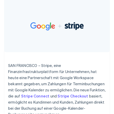
Data Pipeline
Geldmanagement
Marktplatz auf
Australien
Zugriff auf mehr als
Datensynchronisierung
Produkt-Roadmap
Plattformen
Grundlagen der
English
125
Stripe Sessions
SaaS
Abonnementverwaltung
Belgien
Terminal
Karriere
Zahlungen vor Ort
Nederlands
Français
Deutsch
English
Newsroom
So setzen Sie
Authorization
Brasilien
Stripe Press
nutzungsbasierte
Boost
Português
English
Abrechnung um
Nach Branche
Optimierung der
Bulgarien
Stablecoin-gestützte
Autorisierungsraten
Karten ausgeben: So
English
Link
KI-Unternehmen
Kontakt
geht´s
Dänemark
Beschleunigter
Creator Economy
Bereitstellung und
English
Bezahlvorgang
Gaming
Verwaltung von
Sales-Team
Deutschland
Financial
Bewirtung, Reisen und
Diensten mit Agenten
kontaktieren
Deutsch
English
Connections
Freizeit
Partner werden
SAN FRANCISCO – Stripe, eine
Estland
Verbundene
Versicherungen
Finanzinfrastrukturplattform für Unternehmen, hat
English
Medien und
Finanzdaten
Festlandchina
Unterhaltung
heute eine Partnerschaft mit Google Workspace
Ressourcen
Gemeinnützige
简体中文
English
bekannt gegeben, um Zahlungen für Terminbuchungen
Organisationen
Finnland
mit Google Kalender zu ermöglichen. Die neue Funktion,
Fachdienstleistungen
App-Integrationen
English
Svenska
Mehr
Öffentlicher Sektor
Code-Beispiele
die auf
Stripe Connect
und
Stripe Checkout
basiert,
Frankreich
Product roadmap
Einzelhandel
Entwickler-Blog
ermöglicht es Kundinnen und Kunden, Zahlungen direkt
Français
English
Ausblick
API-Status
Gibraltar
bei der Buchung auf einer Google-Kalender-
Radar
English