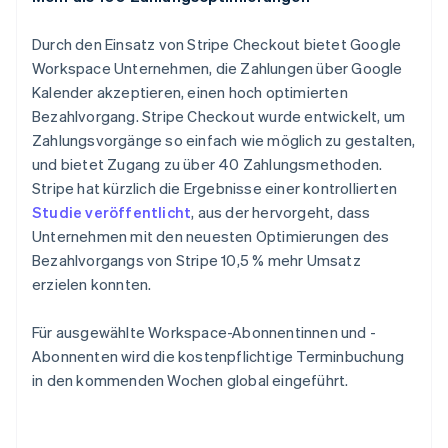
Schweiz
Deutsch
Français
Italiano
English
Durch den Einsatz von Stripe Checkout bietet Google
Singapur
Workspace Unternehmen, die Zahlungen über Google
English
简体中文
Slowakei
Kalender akzeptieren, einen hoch optimierten
English
Bezahlvorgang. Stripe Checkout wurde entwickelt, um
Slowenien
Zahlungsvorgänge so einfach wie möglich zu gestalten,
English
Italiano
und bietet Zugang zu über 40 Zahlungsmethoden.
Sonderverwaltungsregion Hongkong,
Stripe hat kürzlich die Ergebnisse einer kontrollierten
China
Studie veröffentlicht
, aus der hervorgeht, dass
English
简体中文
Unternehmen mit den neuesten Optimierungen des
Spanien
Bezahlvorgangs von Stripe 10,5 % mehr Umsatz
Español
English
Thailand
erzielen konnten.
ไทย
English
Tschechische Republik
Für ausgewählte Workspace-Abonnentinnen und -
English
Abonnenten wird die kostenpflichtige Terminbuchung
Ungarn
in den kommenden Wochen global eingeführt.
English
Vereinigte Arabische Emirate
English
Vereinigte Staaten