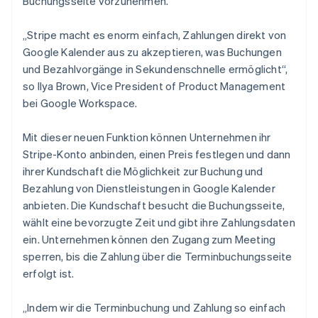
Buchungsseite vorzunehmen.
Betrugsprävention
Griechenland
Ecosystem
English
Atlas
„Stripe macht es enorm einfach, Zahlungen direkt von
Start-up-Gründung
Partner
Indien
Google Kalender aus zu akzeptieren, was Buchungen
Stripe App-Marktplatz
English
Climate
und Bezahlvorgänge in Sekundenschnelle ermöglicht“,
Irland
CO₂-Entnahme
so Ilya Brown, Vice President of Product Management
English
Identity
Italien
bei Google Workspace.
Online-Identitätsprüfung
Italiano
English
Japan
Mit dieser neuen Funktion können Unternehmen ihr
日本語
English
Stripe-Konto anbinden, einen Preis festlegen und dann
Kanada
ihrer Kundschaft die Möglichkeit zur Buchung und
English
Français
Kroatien
Bezahlung von Dienstleistungen in Google Kalender
Stripe-Sessions 2026
English
Italiano
Erfahren Sie, wie Stripe Lösungen für die Wirts
anbieten. Die Kundschaft besucht die Buchungsseite,
Lettland
Jetzt ansehen
wählt eine bevorzugte Zeit und gibt ihre Zahlungsdaten
English
ein. Unternehmen können den Zugang zum Meeting
Liechtenstein
sperren, bis die Zahlung über die Terminbuchungsseite
Deutsch
English
Litauen
erfolgt ist.
English
Luxemburg
„Indem wir die Terminbuchung und Zahlung so einfach
Français
Deutsch
English