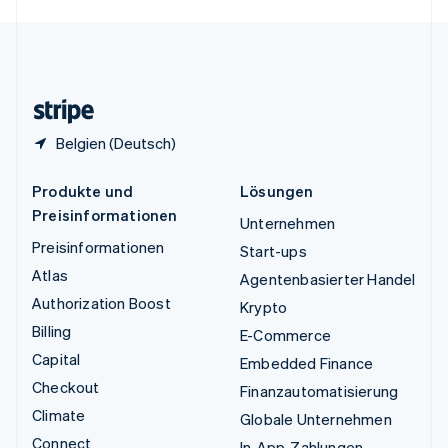
English
Español
简体中文
Vereinigtes Königreich
English
Zypern
English
Belgien (Deutsch)
Produkte und
Lösungen
Preisinformationen
Unternehmen
Preisinformationen
Start-ups
Atlas
Agentenbasierter Handel
Authorization Boost
Krypto
Billing
E-Commerce
Capital
Embedded Finance
Checkout
Finanzautomatisierung
Climate
Globale Unternehmen
Connect
In-App-Zahlungen