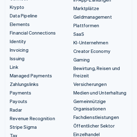
Krypto
Marktplätze
Data Pipeline
Geldmanagement
Elements
Plattformen
Financial Connections
SaaS
Identity
KI-Unternehmen
Invoicing
Creator Economy
Issuing
Gaming
Link
Bewirtung, Reisen und
Managed Payments
Freizeit
Zahlungslinks
Versicherungen
Payments
Medien und Unterhaltung
Payouts
Gemeinnützige
Organisationen
Radar
Fachdienstleistungen
Revenue Recognition
Öffentlicher Sektor
Stripe Sigma
Einzelhandel
Tax