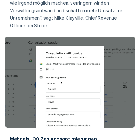
wie irgend möglich machen, verringern wir den
Malaysia
Verwaltungsaufwand und schaffen mehr Umsatz für
English
简体中文
Malta
Unternehmen“, sagt Mike Clayville, Chief Revenue
English
Officer bei Stripe.
Mexiko
Español
English
Neuseeland
English
Niederlande
Nederlands
English
Norwegen
English
Österreich
Deutsch
English
Polen
English
Portugal
Português
English
Rumänien
English
Schweden
Svenska
English
Mehr als 100 Zahlungsoptimierungen