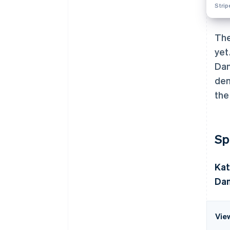
Stri
The
yet
Dan
dem
the
Sp
Kat
Dan
Vie