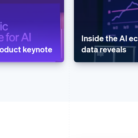
Inside the AI e
oduct keynote
data reveals