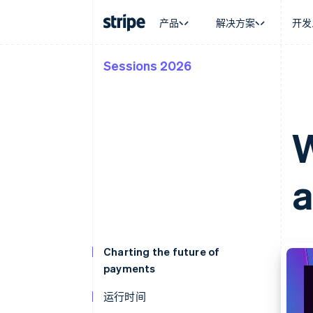
产品
解决方案
开发
Sessions 2026
按企业阶段
文档
学习
按应用场
支持
支付
营收
大型企业
Stripe 文档
博客
智能体
获取支
Payments
Billing
初创企业
API 参考文档
客户案例
加密货
管理支
在线支付
经常性收入
库与 SDK
指南
电子商
专业服
W
Payment links
Metronome
Stripe Apps
嵌入式
无代码支付
按用量计费
财务自
Checkout
Subscriptions
全球化
预构建支付界面
订阅管理
a
应用内
Elements
Invoicing
交易市
灵活的 UI 组件
一次性或定期账单
资金管
支付方式
Tax
平台
Access to 125+
销售税和增值税自动
SaaS
Authorization Boost
Revenue Recogniti
支付成功率优化
会计自动化
Charting the future of
Link
Stripe Sigma
payments
加速结账
自定义报告
Data Pipeline
运行时间
数据同步