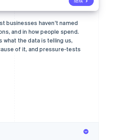
继续
ost businesses haven’t named
ations, and in how people spend.
 what the data is telling us,
cause of it, and pressure-tests