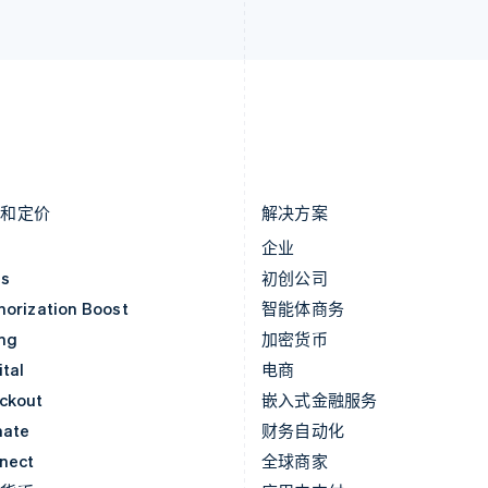
Deutsch
English
English
卢森堡
斯洛伐克
Français
Deutsch
English
English
罗马尼亚
斯洛文尼亚
English
English
Italiano
马尔他
泰国
English
ไทย
English
马来西亚
希腊
English
简体中文
English
品和定价
解决方案
价
企业
as
初创公司
horization Boost
智能体商务
ing
加密货币
tal
电商
ckout
嵌入式金融服务
mate
财务自动化
nect
全球商家