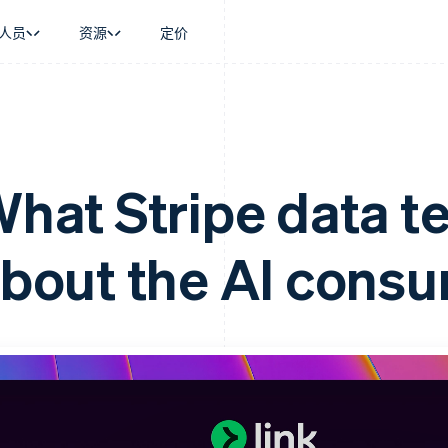
人员
资源
定价
景
指南
按行业
公司
资金管理
平台和交易市
商务
持
接受线上付款
AI 企业
产品路线图
Global Payouts
Connect
币
持方案
实施预建结账流程
创作者经济
Sessions 年度大会
向第三方打款
平台支付
务
务
构建平台或交易市场
游戏
招聘
hat Stripe data te
金融
管理订阅
酒店、旅游与休闲
新闻编辑室
动化
提供按用量计费
保险
Stripe Press
企业
发行稳定币支持的支付卡
媒体与娱乐
bout the AI cons
支付
使用代理预配和管理服务
非营利组织
场
专业服务
理
公共部门
零售
化
on