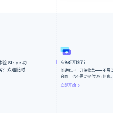
芬兰
美国
。
English
Svenska
English
Español
简体中文
荷兰
墨西哥
Nederlands
English
Español
English
Stripe 功
准备好开始了？
加拿大
挪威
English
Français
English
案？欢迎随时
创建账户，开始收款——不需
捷克
葡萄牙
合同，也不需要提供银行信息
English
Português
English
克罗地亚
日本
立即开始
English
Italiano
日本語
English
拉脱维亚
瑞典
English
Svenska
English
立陶宛
瑞士
English
Deutsch
Français
Italiano
Englis
列支敦士登
塞浦路斯