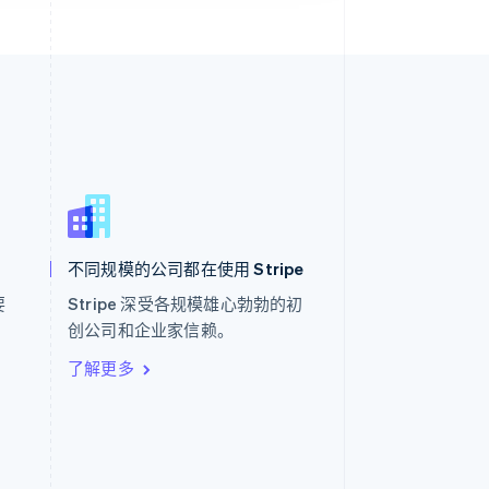
西班牙
Español
English
新加坡
English
简体中文
不同规模的公司都在使用 Stripe
新西兰
English
要
Stripe 深受各规模雄心勃勃的初
匈牙利
。
创公司和企业家信赖。
English
意大利
了解更多
Italiano
English
印度
English
英国
h
English
直布罗陀