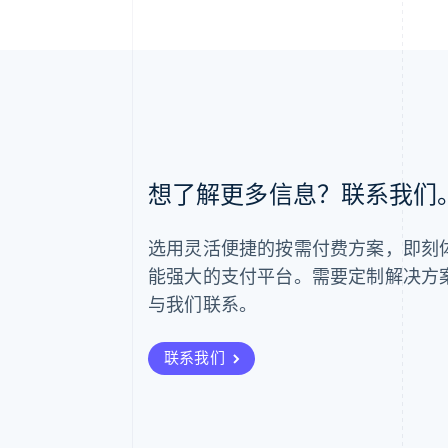
阿联酋
想了解更多信息？联系我们
English
爱尔兰
English
选用灵活便捷的按需付费方案，即刻体验 
爱沙尼亚
English
能强大的支付平台。需要定制解决方
奥地利
与我们联系。
Deutsch
English
澳大利亚
English
联系我们
巴西
Português
English
保加利亚
English
比利时