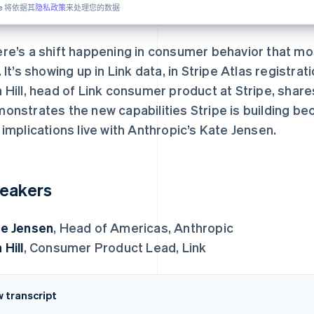
pe 将依据其
隐私政策
来处理您的数据
re’s a shift happening in consumer behavior that m
. It’s showing up in Link data, in Stripe Atlas registr
 Hill, head of Link consumer product at Stripe, shares
onstrates the new capabilities Stripe is building be
 implications live with Anthropic’s Kate Jensen.
eakers
e Jensen
, Head of Americas, Anthropic
 Hill
, Consumer Product Lead, Link
w transcript