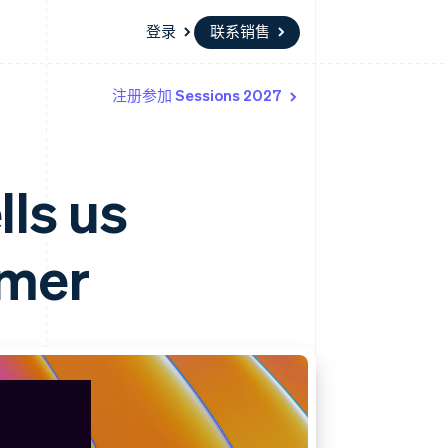
登录
联系销售
注册参加 Sessions 2027
资源
生态系统
联系
场
更多
应用程序集成
合作伙伴
联系销售
Product roadmap
代码示例
Stripe App Marketplace
成为合作伙伴
了解未来规划
开发者博客
lls us
API 状态
Radar
欺诈防范
Atlas
umer
初创企业注册
Climate
碳移除