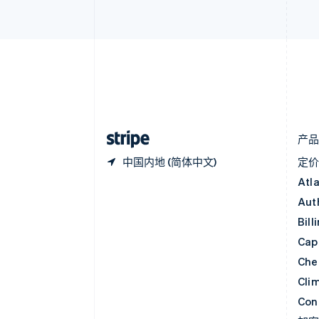
Nederlands
Français
Deutsch
English
波兰
English
丹麦
English
德国
Deutsch
English
法国
Français
English
产
中国内地 (简体中文)
定
Atl
Aut
Bill
Capi
Che
Cli
Con